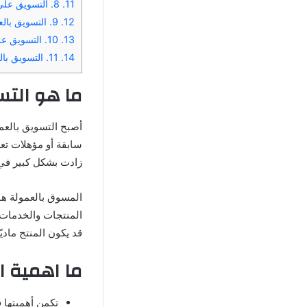
11.
8. التسويق على موقع CJ Affiliate:
12.
9. التسويق بالعمولة على موقع ArabyAds:
13.
10. التسويق على موقع ماكس باونتي:
14.
11. التسويق بالعمولة على علي اكسبريس و علي بابا:
ما هو التس
أصبح التسويق بالعمو
سابقة أو مؤهلات تعل
زادت بشكل كبير في ا
المسوق بالعمولة هو
المنتجات والخدمات
قد يكون المنتج ماديًا 
ما اهمية ا
تكمن أهميتها 