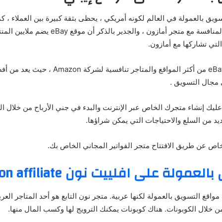
يق بالعمولة في العالم لكونه أمريكي ، يحظى بثقة كبيرة بين العملاء ، كم
المتاجر الإلكترونية المنافسة مع متجر أمازون ، والجد
لتي تشاركها مع أمازون.
يعتبر موقع eBay Trade من أكثر المواقع والمتاجر تنافس
 مجال التسويق .
ليك إنشاء متجرك الخاص عبر الإنترنت والبدء في جني الأرباح من خلال ال
يد من السلع والاحتياجات التي يمكن شراؤها.
اص عن طريق الافتتاح متجر الفواتير المجاني الخاص بك.
عمولة على افلييت نون Noon affiliate
واقع التسويق بالعمولة لكنها عربية. متجر نون التابع هو أحد المتاجر العر
 خلال الكوبونات. هناك كوبونات يمكنك الترويج لها وكسب المال منها.