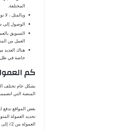
المختلفة.
وبالمثل ، لا تو
الوصول إلى شر
التسويق بالعم
العمل من المنز
خاصة في ظل ان
كم العمول
بشكل عام تختلف العم
المنصة التي انضممت
بعض المواقع تدفع لك
تحديد العمولة المت
العمولة من 2٪ إلى 50٪ إلى 300٪ وسترى بأم عينيك ، لا تتسرع في ذلك.