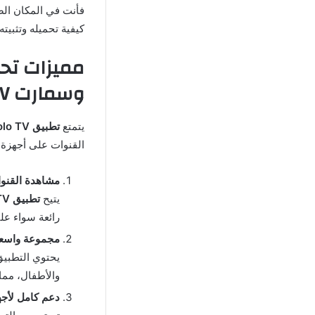
فأنت في المكان الص
كيفية تحميله وتثبيته
وسمارت TV ولماذا يجب أن تجربه؟
يتمتع
تطبيق Polo TV
القنوات على أجهزة الأندرويد وسمارت TV. إليك أهم
مشاهدة القنوات بجو
يتيح
تطبيق Polo TV
رائعة سواء على
مجموعة واسعة 
يحتوي التطبيق 
والأطفال، مما 
دعم كامل لأجهز