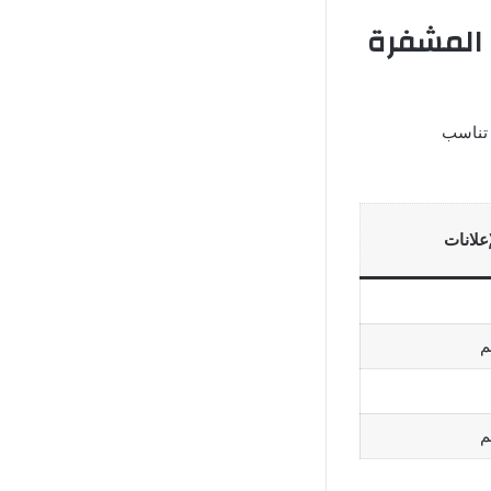
دة القنوات المشفرة
 تناسب
إعلانات
م
م