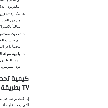
تم تصميم التطب
التلفزيون الذ
إمكانية تشغيل
من بين الميزات
مثالياً للاشت
تحديث مستمر 
يتم تحديث القن
محدثاً بآخر ال
واجهة سهلة ال
يتميز التطبيق
دون تشويش.
TV بطريقة آمنة وسهلة؟
إذا كنت ترغب في
تحمي
التي يجب عليك اتبا