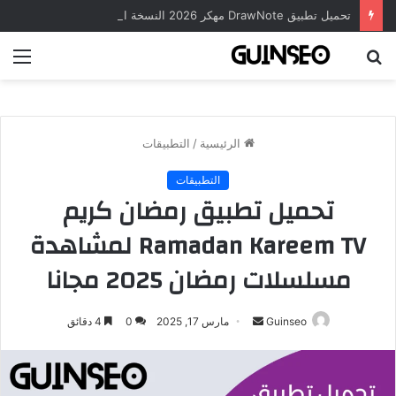
تحميل تطبيق DrawNote مهكر 2026 النسخة المدفوعة للأندرويد مجاناً
بحث
الق
عن
الرئيسية
/
التطبيقات
التطبيقات
تحميل تطبيق رمضان كريم
Ramadan Kareem TV لمشاهدة
مسلسلات رمضان 2025 مجانا
أرسل
Guinseo
مارس 17, 2025
0
4 دقائق
بريدا
إلكترونيا