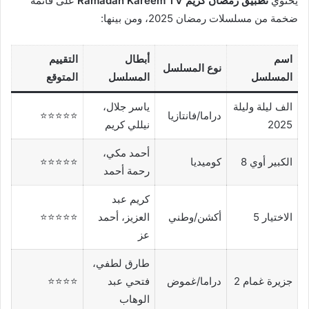
يحتوي
تطبيق رمضان كريم Ramadan Kareem TV
على قائمة
ضخمة من مسلسلات رمضان 2025، ومن بينها:
اسم
أبطال
التقييم
نوع المسلسل
المسلسل
المسلسل
المتوقع
الف ليلة وليلة
ياسر جلال،
دراما/فانتازيا
⭐⭐⭐⭐⭐
2025
نيللي كريم
أحمد مكي،
الكبير أوي 8
كوميديا
⭐⭐⭐⭐⭐
رحمة أحمد
كريم عبد
الاختيار 5
أكشن/وطني
العزيز، أحمد
⭐⭐⭐⭐⭐
عز
طارق لطفي،
جزيرة غمام 2
دراما/غموض
فتحي عبد
⭐⭐⭐⭐
الوهاب