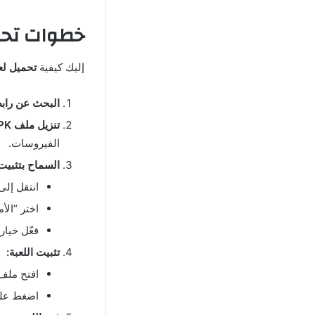
خطوات تحميل لعبة
إليك كيفية
تحميل لعبة  Mobile
البحث عن رابط
تنزيل ملف APK:
الفيروسات.
السماح بتثبيت
انتقل إلى
اختر “الأ
فعّل خيار
تثبيت اللعبة:
افتح ملف APK الذي قمت بتنزي
اضغط على 