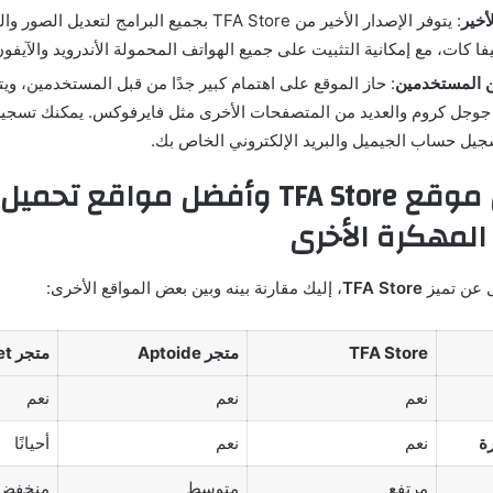
أخير
: يتوفر الإصدار الأخير من TFA Store بجميع البرامج لتعد
 كات، مع إمكانية التثبيت على جميع الهواتف المحمولة الأندرويد والآيفو
ن المستخدمين
: حاز الموقع على اهتمام كبير جدًا من قبل المستخدمين، ويت
وجل كروم والعديد من المتصفحات الأخرى مثل فايرفوكس. يمكنك تسجيل
جيل حساب الجيميل والبريد الإلكتروني الخاص بك.
مقارنة بين موقع TFA Store وأفضل مواقع تحميل
المهكرة الأخرى
 عن تميز
TFA Store
، إليك مقارنة بينه وبين بعض المواقع الأخرى:
TFA Store
متجر Aptoide
متجر ACMarket
نعم
نعم
نعم
ة
نعم
نعم
أحيانًا
مرتفع
متوسط
منخفض