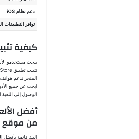
دعم نظام iOS
توافر التطبيقات ا
كيفية تثبيت تطبيق TFA Store 
يبحث مستخدمو الأند
المتجر تدعم هواتف 
الوصول إلى اللعبة 
أفضل الألع
من موقع TFA Store في 2025
إليك قائمة بأفضل ا