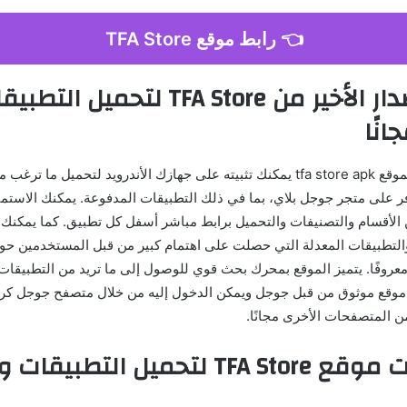
👈 رابط موقع TFA Store
أهمية الإصدار الأخير من TFA Store لتحميل الت
انًا
يتوفر تطبيق خاص بموقع tfa store apk يمكنك تثبيته على جهازك الأندرويد لتحميل ما
وفر على متجر جوجل بلاي، بما في ذلك التطبيقات المدفوعة. يمكنك الاستم
ن الأقسام والتصنيفات والتحميل برابط مباشر أسفل كل تطبيق. كما يمكنك 
التطبيقات المعدلة التي حصلت على اهتمام كبير من قبل المستخدمين حول
ا معروفًا. يتميز الموقع بمحرك بحث قوي للوصول إلى ما تريد من التطبيقات
وقع موثوق من قبل جوجل ويمكن الدخول إليه من خلال متصفح جوجل كروم
ن المتصفحات الأخرى مجانًا.
أهم مميزات موقع TFA Store لتحميل التطب