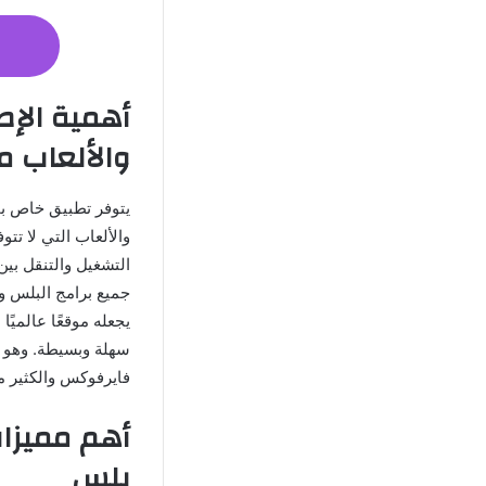
والألعاب مج
والألعاب التي لا تت
التشغيل والتنقل بي
جميع برامج البلس و
يجعله موقعًا عالميً
سهلة وبسيطة. وهو م
فايرفوكس والكثير م
بلس