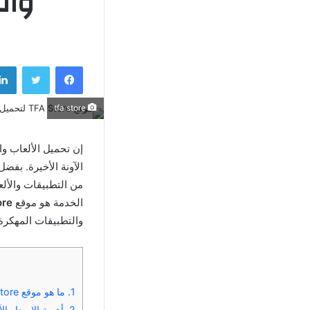
والت
فيسبوك
تويتر
tfa store
إن تحميل الألعاب وا
الآونة الأخيرة. بف
من التطبيقات والألع
الخدمة هو موقع
ore
والتطبيقات المهكرة لعام 2025
1.
ما هو موقع TFA Store؟ ولماذا يعتبر الخيار الأفضل لتحميل الألعاب المهكرة؟
2.
أهمية الإصدار الأخير من TFA Store لتحميل الت