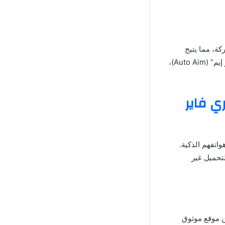
ة، مما يتيح
للاعبين تصويب ضربات قاتلة على الأعداء بسهولة. بالإضافة إلى ذلك، يقدم التطبيق ميزة “أوتو إيم” (Auto Aim)،
 فاير
لاعبون هي تحميل تطبيق “هيد شوت فري فاير ffh4x” على هواتفهم الذكية.
لتحميل غير
من موقع موثوق