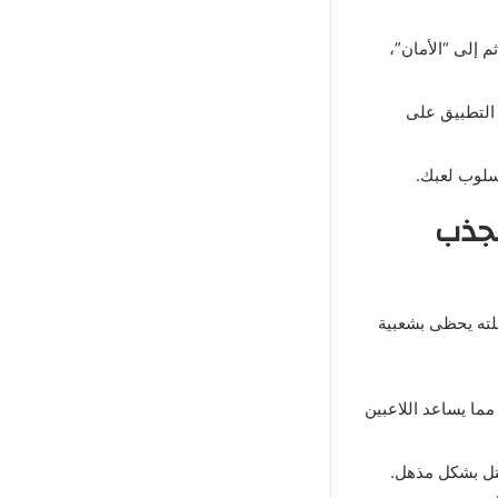
م إلى “الأمان”،
لتثبيت التطبيق على
أسلوب لعبك.
 فاير ffh4x التي تجذب
سباب الرئيسية التي جعلته يحظى بشعبية
ما يساعد اللاعبين
قتل بشكل مذهل.