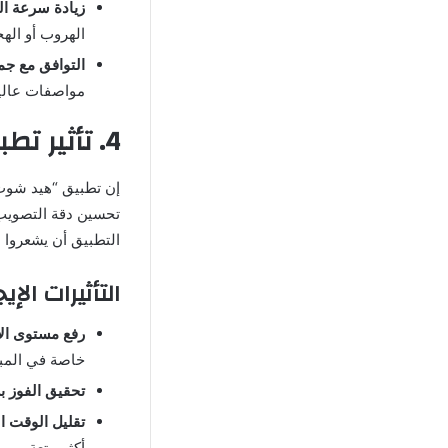
زيادة سرعة ال
الهروب أو الهج
التوافق مع جمي
مواصفات عالية
4. تأثير تطبيق هيد شوت فري فاير ffh4x على تجربة اللعب
تحسين دقة التصويب، 
التطبيق أن يشعروا 
التأثيرات الإيج
رفع مستوى الأ
خاصة في المبا
تحقيق الفوز ب
تقليل الوقت ا
أكثر متعة.