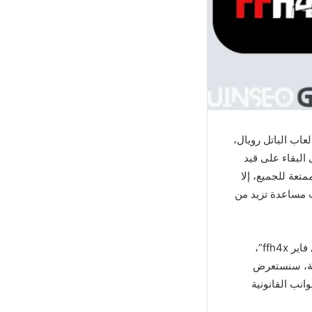
عاب الباتل رويال،
 البقاء على قيد
تعة للجميع، إلا
ت مساعدة تزيد من
من بين تلك التطبيقات التي نالت شهرة واسعة بين لاعبي فري فاير هو تطبيق “هيد شوت فري فاير ffh4x”،
الة، سنستعرض
انب القانونية