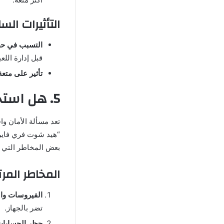
التأثيرات السل
التسبب في حظ
قبل إدارة اللعب
تأثير على متعة 
5. هل استخدام تطبيق هيد شوت فري فاير ffh4x آمن؟
تعد مسألة الأمان وا
بعض المخاطر التي ي
المخاطر المر
الفيروسات وال
تضر بالجهاز.
حظر الحسابا