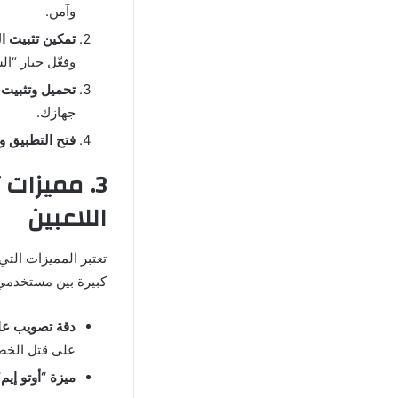
وآمن.
تمكين تثبيت ا
وفعّل خيار “ا
تحميل وتثبيت 
جهازك.
فتح التطبيق وت
اللاعبين
كبيرة بين مستخدمي ل
دقة تصويب عال
على قتل الخص
ميزة “أوتو إيم”