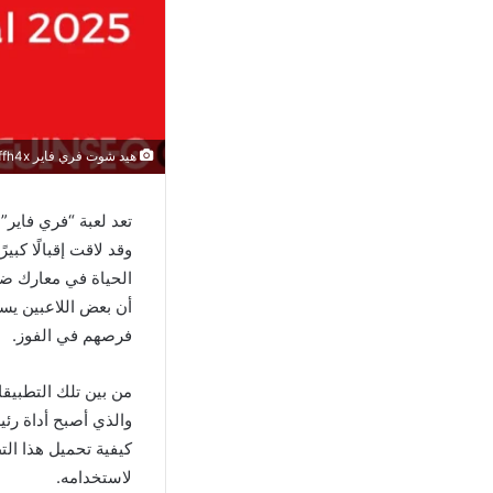
هيد شوت فري فاير ffh4x
تعد لعبة “فري فاير”
وقد لاقت إقبالًا كب
الحياة في معارك ضار
أن بعض اللاعبين يسع
فرصهم في الفوز.
والذي أصبح أداة رئ
كيفية تحميل هذا الت
لاستخدامه.