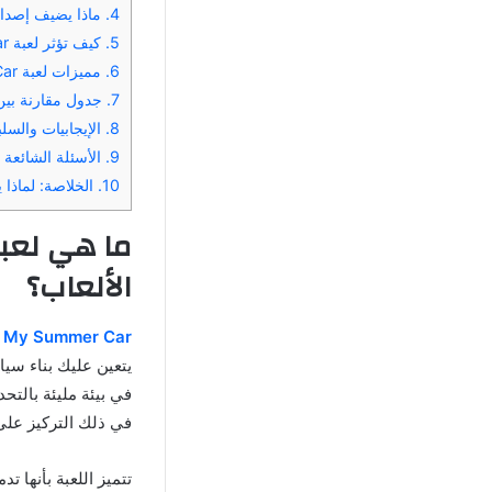
4.
ماذا يضيف إصدار 2025 من لعبة My Summer Car مقارنة بالإصدارات ا
5.
كيف تؤثر لعبة My Summer Car على مهارات اللاعب؟
6.
مميزات لعبة My Summer Car التي تجعلها فريدة
7.
جدول مقارنة بين الإص
8.
الإيجابيات والسلبيات د
9.
الأسئلة الشائعة (FAQ) عن لعبة  Summer Car
10.
الخلاصة: لماذا يجب عليك تحم
الألعاب؟
My Summer Car
ه
يتعين عليك بناء سيا
في بيئة مليئة بالتحد
في ذلك التركيز على 
تتميز اللعبة بأنها ت