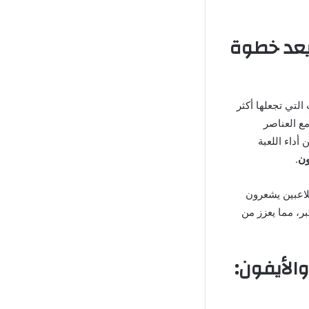
 تحميل لعبة My Summer Car آخر إصدار 2025 يعد خطوة
ات التي تجعلها أكثر
ع العناصر
أداء اللعبة
ون
.
لاعبين يشعرون
بر، مما يعزز من
ى الأندرويد والأيفون: