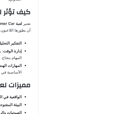
كيف تؤثر لعبة My Summer Car على 
تعتبر
لعبة My Summer Car
أن يطورها اللاعبون أ
التفكير التحلي
إدارة الوقت
: 
المهام بنجاح.
المهارات الهن
الأساسية في ال
مميزات لعبة My Summer Car التي تجع
الواقعية في ا
البيئة المفتوح
الصوتيات وال