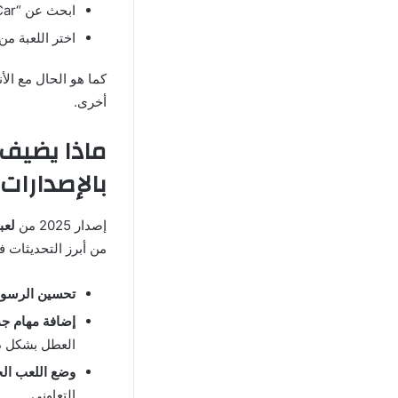
ابحث عن “My Summer Car” في محرك البحث.
اختر اللعبة م
كما هو الحال مع الأ
أخرى.
بالإصدارات
إصدار 2025 من
لعبة er Car
من أبرز التحديثات ف
تحسين الرسو
إضافة مهام جد
العطل بشكل د
وضع اللعب ال
التعاوني.