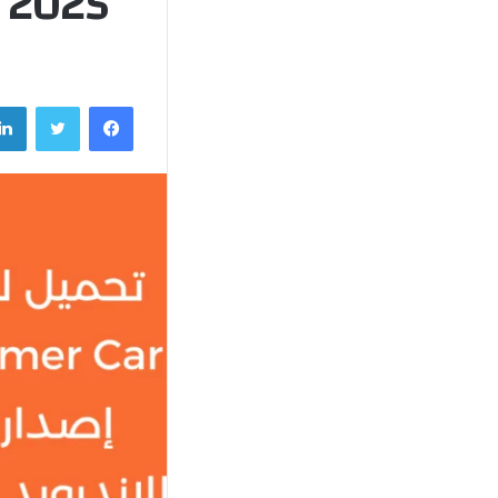
2025 للاندرويد وللايفون من ميديا فاير
فيسبوك
تويتر