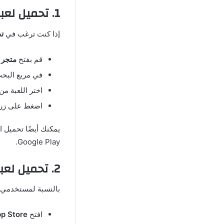
1. تحميل لعبة My Summer Car على الأندرويد
إذا كنت ترغب في
تحم
قم بفتح
متجر Google Play
في مربع البحث، اكتب “y Summer Car
اختر اللعبة من
اضغط على زر “
يمكنك أيضًا تحميل ا
Google Play.
2. تحميل لعبة My Summer Car على الأيفون
بالنسبة لمستخدمي
افتح
p Store