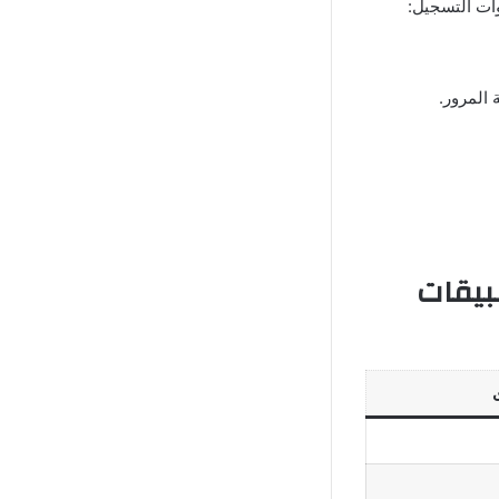
وات التسجيل:
 المرور.
بيقات