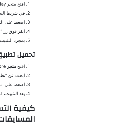
افتح متجر Google Play على هاتفك.
في شريط البح
اضغط على التط
انقر فوق زر “
بمجرد التثبيت
تحميل تطبيق
افتح
متجر App Store
ابحث عن “تطب
اضغط على “تنز
بعد التثبيت، 
كيفية الت
المسابقات 