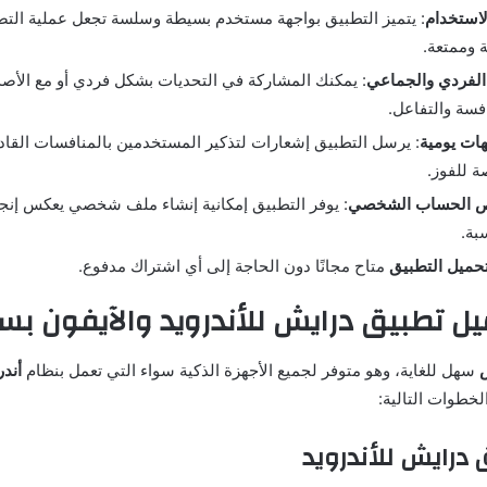
استخدام
: يتميز التطبيق بواجهة مستخدم بسيطة وسلسة تجعل عملية الت
 وممتعة.
 الفردي والجماعي
: يمكنك المشاركة في التحديات بشكل فردي أو مع الأصدقا
فسة والتفاعل.
هات يومية
: يرسل التطبيق إشعارات لتذكير المستخدمين بالمنافسات القا
 للفوز.
يص الحساب الشخصي
: يوفر التطبيق إمكانية إنشاء ملف شخصي يعكس إنج
بة.
حميل ال
تطبيق
متاح مجانًا دون الحاجة إلى أي اشتراك مدفوع.
ل تطبيق درايش للأندرويد والآيفون ب
سهل للغاية، وهو متوفر لجميع الأجهزة الذكية سواء التي تعمل بنظام
أندر
لخطوات التالية:
درايش للأندرويد