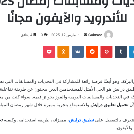
تحديات ومسابقا
للأندرويد والآيفون مجانًا
أرسل
Guinseo
مارس 12, 2025
0
4 دقائق
بريدا
لينكدإن
بينتيريست
بوكيت
Odnoklassniki
إلكترونيا
لبركة، وهو أيضًا فرصة رائعة للمشاركة في التحديات والمسابقات التي ت
بيق درايش هو الحل الأمثل للمستخدمين الذين يبحثون عن طريقة تفاعلية 
 في التحديات والمسابقات اليومية والفوز بجوائز قيمة. سواء كنت من مس
لآن
تحميل تطبيق درايش
والاستمتاع بتجربة مميزة خلال شهر رمضان المبا
نتعرف بالتفصيل على
تطبيق درايش
، مميزاته، طريقة استخدامه، وكيفية
تح
والآيفون.