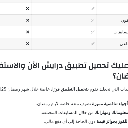
❌
✅
يفون
✅
❌
مسابقات
✅
❌
ماعي
✅
❌
عليك تحميل تطبيق درايش الآن والاستف
ضان؟
سباب التي تجعلك تقوم
بتحميل ال
تطبيق
فورًا، خاصة خلال شهر رمضان 2025:
جواء تنافسية مميزة
تضيف متعة خاصة لأيام رمضان.
 معلوماتك ومهاراتك
من خلال المسابقات المختلفة.
لفوز بجوائز قيمة
دون الحاجة إلى أي دفع مالي.