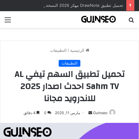
تحميل تطبيق DrawNote مهكر 2026 النسخة المدفوعة للأندرويد مجاناً
بحث
الق
عن
الرئيسية
/
التطبيقات
التطبيقات
تحميل تطبيق السهم تيفي AL
Sahm TV احدث اصدار 2025
للاندرويد مجانا
أرسل
Guinseo
مارس 11, 2025
0
4 دقائق
بريدا
إلكترونيا