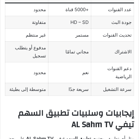
عدد القنوات
+5000 قناة
محدود
جودة البث
HD – SD
متفاوتة
تحديث القنوات
مستمر
غير منتظم
مدفوع أو يتطلب
الاشتراك
مجاني تمامًا
تسجيل
دعم القنوات
نعم
محدود
الرياضية
سرعة التشغيل
سريعة جدًا
متوسطة إلى بطيئة
إيجابيات وسلبيات تطبيق السهم
تيفي AL Sahm TV
مثل أي تطبيق، يحتوي
تطبيق السهم تيفي AL Sahm TV
على بعض