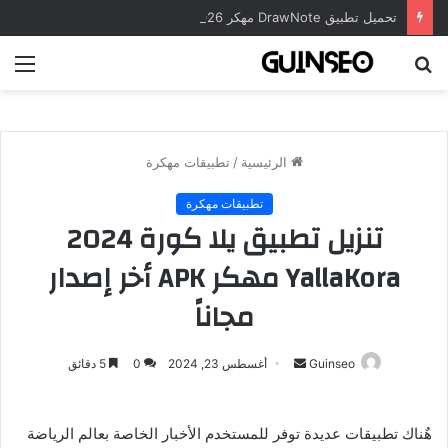
تحميل تطبيق DrawNote مهكر 2026 النسخة المدفوعة للأندرويد مجاناً
بحث
الق
عن
الرئيسية
/
تطبيقات مهكرة
تطبيقات مهكرة
تنزيل تطبيق يلا كورة 2024
YallaKora مهكر APK أخر إصدار
مجاناً
أرسل
Guinseo
أغسطس 23, 2024
0
5 دقائق
بريدا
إلكترونيا
هٌناك تطبيقات عديدة توفر للمستخدم الأخبار الخاصة بعالم الرياضة