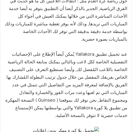
حول رياضة كرة القدم مثل : انتقالات اللاعبين كل ما هو حديث في
الفرق الرياضية, الجدير بالذكر أيضا أن التطبيق يتوفر به أيضا خدمة
الأحداث المباشرة التي من خلالها يمكنك العيش في أجواء كل
المباريات التي تريدها, وذلك لأنه يوفر تغطية مباشرة للمباريات وذلك
بواسطة خدمة دقيقة بدقيقة التي توفر لك الأحداث الخاصة
بالمباريات بصورة حصرية.
عند تحميل تطبيق Yallakora يٌمكن أيضاً الإطلاع على الإحصائيات
التفصيلية الخاصة لكل لاعب وبالتالي يمكنك متابعة الحالة الرياضية
الخاصة باللاعب المُفضل لك, وأيضا تستطيع التعرف على التصنيف
الخاص بفريقك المفضل من خلال جدول ترتيب البطولة المُشارك بها
الفريق بالإضافة لمعرفة المزيد من التفاصيل التي تتمثل في عدد
المباريات التي تم لعبها وعدد مرات الفوز والخسارة والتعادل
ومجموع النقاط, نحن نوفر لك بموقعنا ( Guinseo ) النسخة المهكرة
من تطبيق يلا كورة Yallakora والتي بواسطتها يمكن الإستمتاع
خدمات حصرية لا تتوفر بالنسخة الأصلية.