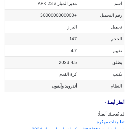
اسم
مدير المباراة 23 APK
رقم التحميل
+3000000000000
تحميل
البراز
الحجم
147
تقييم
4.7
يطلق
2023.4.5
يكتب
كرة القدم
النظام
أندرويد وآيفون
أنظر أيضا:-
قَد يُعجبك أيضاً:
تطبيقات مهكرة