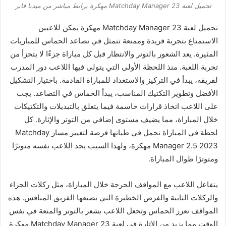
تحميل لعبة Matchday Manager 23 مهكرة برابط مباشر من ميديا ​​فاير
تحميل لعبة Matchday Manager 23 مهكرة يمكن للاعبين
الاستمتاع بتجربة فريدة وممتعة تتمثل في تصاعد الحماس للمباريات
المثيرة. يعد الشعور بالتوتر والانتظار قبل كل مباراة جزءًا لا يتجزأ من
تجربة اللعبة. منذ اللحظة الأولى التي يتولى فيها اللاعب دور المدرب
لفريقه، يبدأ في التركيز والاستعداد للمباراة القادمة. باختيار التشكيل
الأفضل وتطوير التكتيك المناسب، يبدأ الحماس في التصاعد. يجب
على اللاعب اتخاذ قرارات حاسمة فيما يتعلق بالتبديلات والتكتيكات
خلال المباراة، مما يضيف مستوى إضافي من التوتر والإثارة. كل
لحظة في المباراة تحمل في طياتها فرصة لتغيير مسار Matchday
Manager 2.5 2023 مهكرة، ولهذا السبب يجد اللاعب نفسه متوترًا
ومتوترًا طوال المباراة.
يتفاعل اللاعب مع المواقف الحرجة خلال المباراة، مثل ركلات الجزاء
والركلات الثابتة والفرص الخطيرة التي يصنعها الفريق المنافس. هذه
المواقف تعزز الحماس وتجعل اللاعب يشعر بالتوتر والمتعة في نفس
الوقت مما يزيد من الإثارة في لعبة Matchday Manager 23 مهكرة