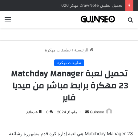
تحميل تطبيق DrawNote مهكر 2026 النسخة المدفوعة للأندرويد مجاناً
بحث
الق
عن
الرئيسية
/
تطبيقات مهكرة
تطبيقات مهكرة
تحميل لعبة Matchday Manager
23 مهكرة برابط مباشر من ميديا ​​
فاير
أرسل
Guinseo
مايو 6, 2024
0
4 دقائق
بريدا
إلكترونيا
Matchday Manager 23 هي لعبة إدارة كرة قدم مشهورة وشائعة