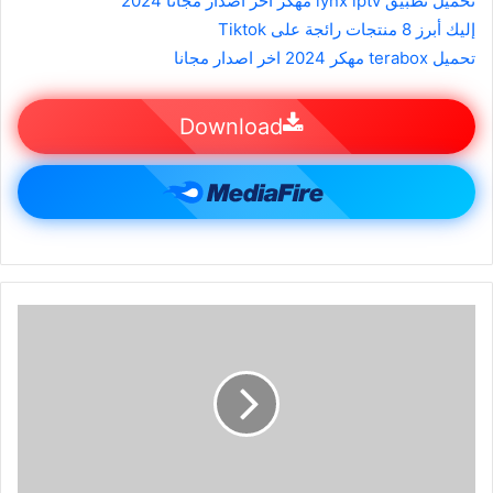
تحميل تطبيق lynx iptv مهكر اخر اصدار مجانا 2024
إليك أبرز 8 منتجات رائجة على Tiktok
تحميل terabox مهكر 2024 اخر اصدار مجانا
Download