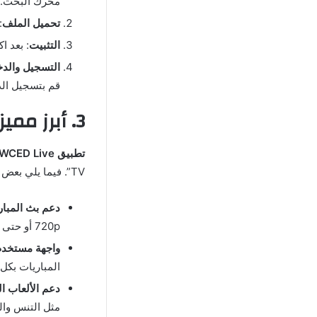
محرك البحث.
تحميل الملف
:
التثبيت
: بعد ا
التسجيل والد
قم بتسجيل الد
3. أبرز مميزات تطبيق WCED Live مقارنة ببقية التطبيقات
تطبيق WCED Live
TV”. فيما يلي بعض المزايا التي ستجعلك تختار
دعم بث المبار
720p أو حتى 1080p، مما يمنحك تجربة مشاهدة مشابهة للبث التلفزيوني.
واجهة مستخدم
المباريات بكل
دعم الألعاب ا
مثل التنس وال