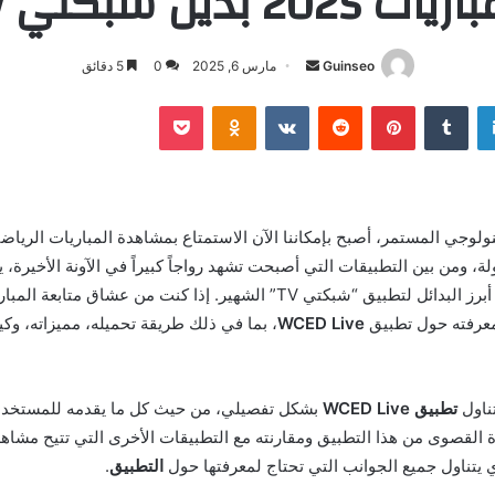
ات 2025 بديل شبكتي TV
أرسل
Guinseo
مارس 6, 2025
0
5 دقائق
بريدا
لينكدإن
بينتيريست
بوكيت
Odnoklassniki
إلكترونيا
ولوجي المستمر، أصبح بإمكاننا الآن الاستمتاع بمشاهدة المباريات الريا
ة، ومن بين التطبيقات التي أصبحت تشهد رواجاً كبيراً في الآونة الأخيرة، 
الذي يعتبر من أبرز البدائل لتطبيق “شبكتي TV” الشهير. إذا كنت من عشاق مت
معرفته حول تطبيق
WCED Live
، بما في ذلك طريقة تحميله، مميزاته، وك
ناول
تطبيق WCED Live
بشكل تفصيلي، من حيث كل ما يقدمه للمستخدمي
 القصوى من هذا التطبيق ومقارنته مع التطبيقات الأخرى التي تتيح مشاهدة
ي يتناول جميع الجوانب التي تحتاج لمعرفتها حول
التطبيق
.