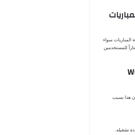
WCED لمتابعة المباريات
ة المباريات سواء
تازاً للمستخدمين
WCED Live
ن هذا بسبب
ة تشغيله.