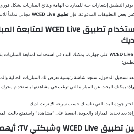
 يوفر التطبيق إشعارات حية للمباريات الهامة ونتائج المباريات بشكل فوري.
س بعض التطبيقات المدفوعة، فإن
تطبيق WCED Live
مجاني تماماً للاس
4. كيفية استخدام تطبيق WCED Live لمتا
ديك
W
على جهازك، يمكنك البدء في استخدامه لمتابعة المباريات بك
طبيق:
بعد تسجيل الدخول، ستجد شاشة رئيسية تعرض لك المباريات الحالية والمبا
اة
: يمكنك البحث عن المباراة التي ترغب في مشاهدتها باستخدام محرك 
 اختر جودة البث التي تناسبك حسب سرعة الإنترنت لديك.
اة
: بعد تحديد المباراة والجودة، اضغط على “مشاهدة” واستمتع بالبث المب