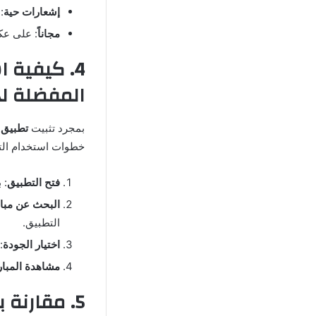
إشعارات حية
:
مجاناً
: على عك
المفضلة ل
بمجرد تثبيت
تطبيق CED Live
خطوات استخدام الت
فتح التطبيق
: 
البحث عن مبار
التطبيق.
اختيار الجودة
:
مشاهدة المبار
5. مقارنة بين تطبيق WCED Live وشبكتي TV: أيهما الأفضل؟