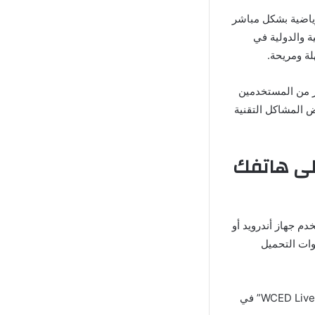
رياضية بشكل مباشر
ة والدولية في
لة ومريحة.
ير من المستخدمين
 يواجه بعض المشاكل التقنية
نك تحميل وتثبيت تطبيق WCED Live على هاتفك
م جهاز أندرويد أو
وات التحميل
أو قم بالبحث عن “WCED Live” في