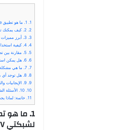
1.
1. ما هو تطبيق WCED Live ولماذا يعتبر البديل الأفضل لشبكتي TV؟
2.
2. كيف يمكنك تحميل وتثبيت تطبيق WCED Live على هاتفك الذكي؟
3.
3. أبرز مميزات تطبيق WCED Live مقارنة ببقية التطبيقات
4.
4. كيفية استخدام تطبيق WCED Live لمتابعة المباريات المفضلة لديك
5.
5. مقارنة بين تطبيق WCED Live وشبكتي TV: أيهما الأفضل؟
6.
6. هل يمكن استخدام تطبيق WCED Live لمتابعة المباريات في جميع البلدان؟
7.
7. ما هي مشكلة توقف البث في تطبيق WCED Live وكيفية حلها؟
8.
8. هل توجد أي ميزات إضافية يمكن الاستفادة منها في تطبيق WCED Live؟
9.
9. الإيجابيات والسلبيات في تطبيق WCED Live: نظرة شاملة
10.
10. الأسئلة الشائعة حول تطبيق WCED Live
11.
خاتمة: لماذا يجب عليك
لشبكتي TV؟