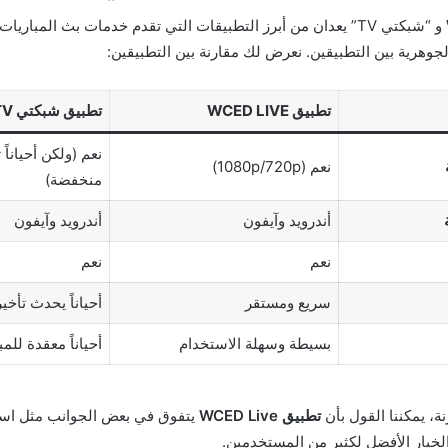
و “شبكتي TV” يعدان من أبرز التطبيقات التي تقدم خدمات بث المباري
جوهرية بين التطبيقين. نعرض لك مقارنة بين التطبيقين:
تطبيق WCED LIVE
تطبيق شبكتي TV
نعم (ولكن أحياناً
نعم (1080p/720p)
منخفضة)
أندرويد وآيفون
أندرويد وآيفون
نعم
نعم
سريع ومستقر
أحياناً يحدث تأخي
بسيطة وسهلة الاستخدام
أحياناً معقدة للمب
ة، يمكننا القول بأن
تطبيق WCED Live
يتفوق في بعض الجوانب مثل است
لخيار الأفضل لكثير من المستخدمين.