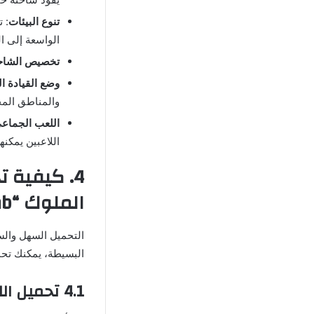
تنوع البيئات
: 
الواسعة إلى ال
تخصيص الشاح
وضع القيادة ال
والمناطق المح
اللعب الجماع
اللاعبين يمكنه
4. كيفية 
الملوك “Truck Simulator Arab مهكرة”
التحميل السهل والسر
البسيطة، يمكنك تحميل لعبة “Truck Simulator Arab مهكرة” على 
4.1 تحميل اللعبة عبر الرابط المباشر