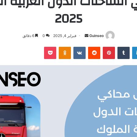
الشاحنات الدول العربية ا
2025
أرسل
Guinseo
فبراير 4, 2025
0
6 دقائق
بريدا
لينكدإن
بينتيريست
بوكيت
Odnoklassniki
إلكترونيا