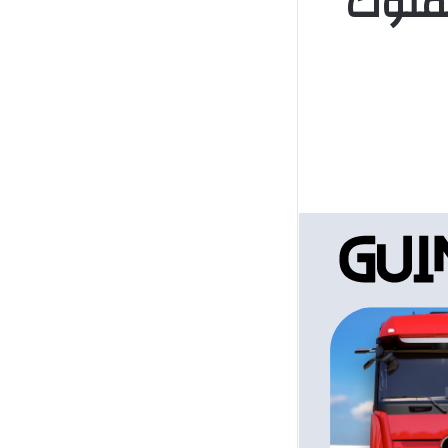
لملوك