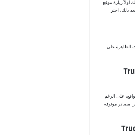
الملوك “Truck Simulator Arab مهكرة”، عليك أولاً زيارة موقع
App S (حسب نوع جهازك). بعد ذلك، اختر
ات الظاهرة على
ت الدول العربية الملوك “Truck
واقع، على الرغم
من مصادر موثوقة
خة المهكرة لمحاكي الشاحنات “Truck