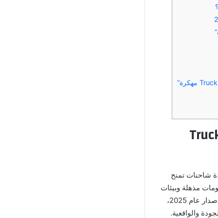
ا هو محاكي الشاحنات الدول العربية الملوك Truck
ة” هو لعبة محاكاة قيادة شاحنات تمنح
سومات مذهلة وبيئات
متنوعة، بما في ذلك الطرق الجبلية، الصحراء الشاسعة، المدن الحديثة والمناطق الريفية. مع إصدار عام 2025،