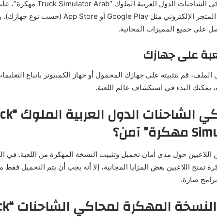
من أجل تحميل محاكي الشاحنات الدول العربية 
التحميل الموثوق أو المتجر الإلكتروني مثل Google Play أو tore
صل على جميع المميزات المجانية.
الملف، قم بتثبيته على جهازك المحمول أو جهاز الكمبيوتر باتباع التعليم
، يمكنك البدء في استكشاف عالم اللعبة.
5. هل محاكي الشاحنا
ة” آمن؟
 اللاعبين حول مدى أمان تحميل وتثبيت النسخة المهكرة من اللعبة. في ال
ة تمنح اللاعبين بعض المزايا المجانية، إلا أنه يجب أن يتم التحميل فقط 
رامج ضارة.
6. مميزات النس