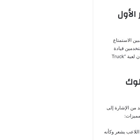
كرة” الخيار الأول
Truck Simu مهكرة”، يمكن للاعبين الاستمتاع
ستخدمين قيادة
شاحناتهم عبر طرق طويلة بين المدن العربية الكبرى مثل الرياض، القاهرة، دبي، وغيرها، كما أن لعبة “Truck
لوك
ية الملوك “Truck Simulator Arab مهكرة”، لابد من الإشارة إلى
مميزات:
اللاعب يشعر وكأنه