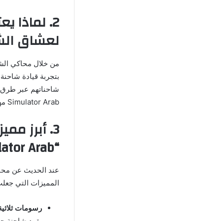
لعشاق الشا
بتجربة قيادة شاحنة 
Simulator Arab مهكرة” تتيح لهم تخصيص الشاحنات وتزويدها بمعدات إضافية لتحسين الأداء.
3. أبرز م
“Truck Simulator Arab مهكرة” 2025
المميزات التي جعلت 
رسومات ثلاثية 
يقود شاحنة حق