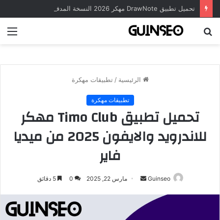
تحميل تطبيق DrawNote مهكر 2026 النسخة المدفوعة للأندرويد مجاناً
بحث
الق
عن
الرئيسية
/
تطبيقات مهكرة
تطبيقات مهكرة
تحميل تطبيق Timo Club مهكر
للاندرويد والايفون 2025 من ميديا
فاير
أرسل
Guinseo
مارس 22, 2025
0
5 دقائق
بريدا
إلكترونيا