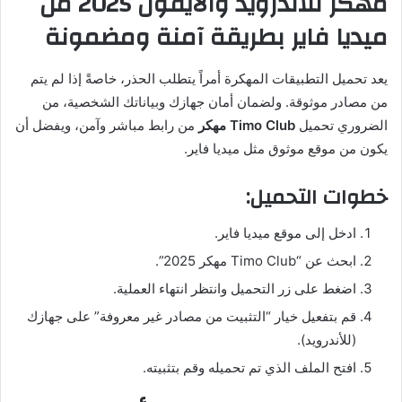
مهكر للاندرويد والايفون 2025 من
ميديا فاير بطريقة آمنة ومضمونة
يعد تحميل التطبيقات المهكرة أمراً يتطلب الحذر، خاصةً إذا لم يتم
من مصادر موثوقة. ولضمان أمان جهازك وبياناتك الشخصية، من
الضروري تحميل
Timo Club مهكر
من رابط مباشر وآمن، ويفضل أن
يكون من موقع موثوق مثل ميديا فاير.
خطوات التحميل:
ادخل إلى موقع ميديا فاير.
ابحث عن “Timo Club مهكر 2025”.
اضغط على زر التحميل وانتظر انتهاء العملية.
قم بتفعيل خيار “التثبيت من مصادر غير معروفة” على جهازك
(للأندرويد).
افتح الملف الذي تم تحميله وقم بتثبيته.