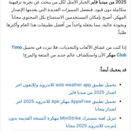
2025 من ميديا فاير
الخيار الأمثل لكل من يبحث عن تجربة ترفيهية
متكاملة دون قيود. فبفضل المميزات العديدة التي يقدمها الإصدار
المهكر، أصبح بإمكان المستخدمين الاستمتاع بكل المحتوى مجاناً
وبجودة عالية، مما يجعله واحداً من أفضل تطبيقات هذا العام وأكثرها
طلباً.
إذا كنت من عشاق الألعاب والتحديات، فلا تتردد في تحميل
Timo
Club
مهكر
الآن واستكشاف عالم جديد من المتعة والمرح!
قد يعجبك أيضاً:
تحميل تطبيق wsb weather app للاندرويد وللايفون اخر
اصدار 2025 من ميديا فاير
تحميل تطبيق AppsFree مهكر Apk للاندرويد 2025 اخر
اصدار مجانا
تنزيل لعبة منسترك MiniStrike مهكرة النسخة القديمة بدون
إنترنت للاندرويد 2025 مجانا