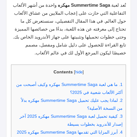
تُعد لعبة
Summertime Saga مهكره
واحدة من أشهر الألعاب
التفاعلية التي حازت على إعجاب الملايين من عشاق الألعاب
حول العالم. في هذا المقال التفصيلي، سنستعرض كل ما
تحتاج إلى معرفته عن هذه اللعبة، بدءًا من خصائصها المميزة
وحتى خطوات تحميلها وتثبيتها على جهاز الأندرويد الخاص بك.
تابع القراءة للحصول على دليل شامل ومفصل، مصمم
خصيصًا ليكون المرجع الأول لك في عالم الألعاب.
Contents
[
hide
]
1.
ما هي لعبة Summertime Saga مهكره وكيف أصبحت من
أكثر الألعاب شعبية في 2025؟
2.
لماذا يجب عليك تحميل Summertime Saga مهكره بدلاً
من النسخة الأصلية؟
3.
كيفية تحميل لعبة Summertime Saga مهكره 2025 آخر
إصدار للأندرويد بخطوات بسيطة
4.
أبرز المزايا التي تقدمها Summertime Saga مهكره 2025