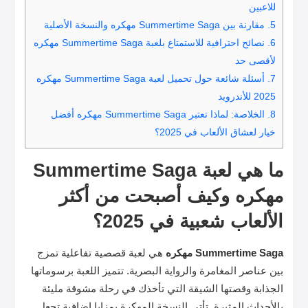
للاعبين
5.
مقارنة بين Summertime Saga مهكره والنسخة الأصلية
6.
نصائح احترافية للاستمتاع بلعبة Summertime Saga مهكره
لأقصى حد
7.
أسئلة شائعة حول تحميل لعبة Summertime Saga مهكره
2025 للأندرويد
8.
الخلاصة: لماذا تعتبر Summertime Saga مهكره أفضل
خيار لعشاق الألعاب في 2025؟
ما هي لعبة Summertime Saga
مهكره وكيف أصبحت من أكثر
الألعاب شعبية في 2025؟
Summertime Saga مهكره
هي لعبة قصصية تفاعلية تمزج
بين عناصر المغامرة والرواية البصرية. تتميز اللعبة برسوماتها
الجذابة وقصتها الشيقة التي تأخذك في رحلة مشوقة مليئة
بالأحداث المثيرة. تأتي النسخة المهكرة بمزايا إضافية تجعل