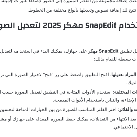
كنك إضافة مجموعة من الفلاتر المميزة إلى الصور لإضفاء تأثيرات جميلة.
 تتيح لك إضافة نصوص وتعديلها بأنواع مختلفة من الخطوط.
كيفية استخدام SnapEdit مهكر 25
يل تطبيق
SnapEdit مهكر
على جهازك، يمكنك البدء في استخدامه لتعديل
ات بسيطة للقيام بذلك:
لمراد تعديلها
: افتح التطبيق واضغط على زر “فتح” لاختيار الصورة التي تري
ديك.
ات المختلفة
: استخدم الأدوات المتاحة في التطبيق لتعديل الصورة حسب ا
 الإضاءة، والتباين باستخدام الأدوات المدمجة.
 والفلاتر
: اختر الفلتر المناسب للصورة من بين الخيارات المتاحة لتحسين 
 بعد الانتهاء من التعديلات، يمكنك حفظ الصورة المعدلة على جهازك أو مش
 الاجتماعي.