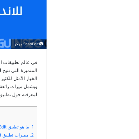
SnapEdit مهكر
في عالم تطبيقات اله
المتميزة التي تتيح
الخيار الأمثل للكثي
ويشمل ميزات رائعة ل
لمعرفته حول تطبي
1.
ما هو تطبيق SnapEdit مهكر؟
2.
مميزات تطبيق SnapEdit مهكر 2025