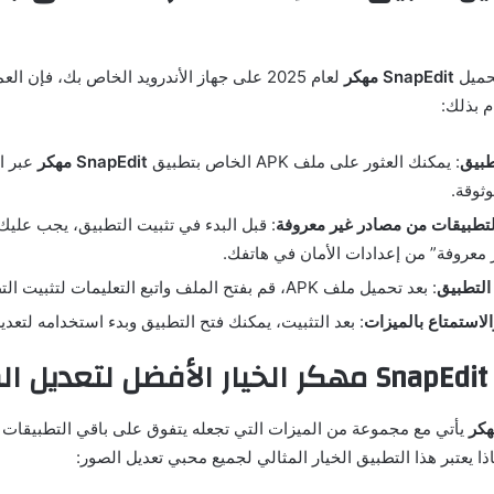
حميل
SnapEdit مهكر
لعام 2025 على جهاز الأندرويد الخاص بك، فإن 
م بذلك:
طبيق
: يمكنك العثور على ملف APK الخاص بتطبيق
SnapEdit مهكر
عبر ال
وثوقة.
لتطبيقات من مصادر غير معروفة
: قبل البدء في تثبيت التطبيق، يجب عليك 
معروفة” من إعدادات الأمان في هاتفك.
التطبيق
: بعد تحميل ملف APK، قم بفتح الملف واتبع التعليمات لتثبيت التطبيق على جهازك.
الاستمتاع بالميزات
: بعد التثبيت، يمكنك فتح التطبيق وبدء استخدامه لتعد
ر؟
يأتي مع مجموعة من الميزات التي تجعله يتفوق على باقي التطبيقات 
ذا يعتبر هذا التطبيق الخيار المثالي لجميع محبي تعديل الصور: