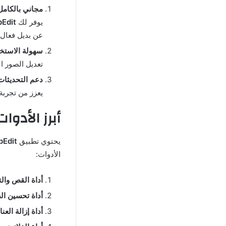
مجاني بالكامل
يوفر لك
napEdit
عن بديل فعال 
سهولة الاستخ
تعديل الصور ال
دعم التحديثات
يعزز من تجربة
أبرز الأدوات الم
يحتوي تطبيق
napEdit
الأدوات:
أداة القص والت
أداة تحسين ال
أداة إزالة العن