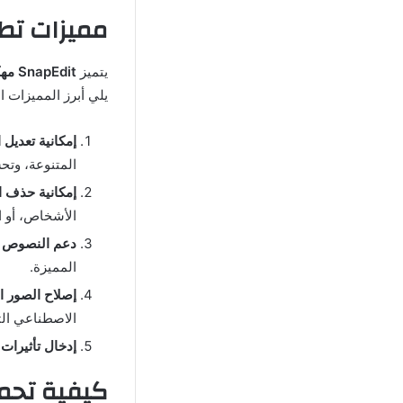
مميزات تطبيق SnapEdit 
يتميز
SnapEdit مهكر
يلي أبرز المميزات ا
إمكانية تعديل
المتنوعة، وتحس
إمكانية حذف ا
الأشخاص، أو ا
دعم النصوص و
المميزة.
إصلاح الصور ا
الاصطناعي الت
إدخال تأثيرات