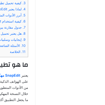
3.
كيفية تحميل تطبيق SnapEdit مهكر 2025 على جهاز 
4.
لماذا يعتبر SnapEdit مهكر الخيار الأفضل لتعديل الصور؟
5.
أبرز الأدوات المتاحة في تط
6.
كيفية استخدام SnapEdit مهكر 2025 لتعديل الصور بشكل احترافي؟
7.
جدول مقارنة بين SnapEdit مهكر والتطبيقات الأ
8.
هل يعتبر تحميل SnapEdit مهكر آمنًا؟
9.
إيجابيات وسلبيات تطبيق Edit
10.
الأسئلة الشائعة حول تط
11.
الخلاصة
ما هو تطبيق SnapEdit
يعتبر
SnapEdit مهكر
على الهواتف الذكية
من الأدوات المتطورة
خلال النسخة المهكر
ما يجعل التطبيق أكث