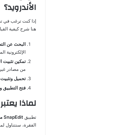
الأندرويد؟
إذا كنت ترغب في ت
هنا شرح كيفية القيا
البحث عن الت
الإلكترونية الم
تمكين تثبيت ا
من مصادر غير 
تحميل وتثبيت 
فتح التطبيق و
لماذا يعتبر SnapEdit مهكر الخيار الأفضل لتعديل الصو
تطبيق
SnapEdit مهكر
الفقرة، سنتناول لما