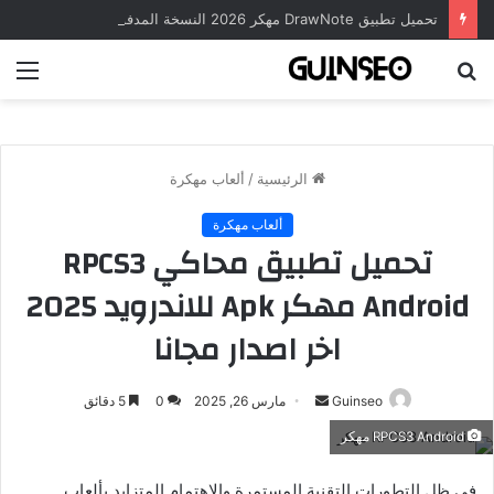
تحميل تطبيق DrawNote مهكر 2026 النسخة المدفوعة للأندرويد مجاناً
بحث
الق
عن
الرئيسية
/
ألعاب مهكرة
ألعاب مهكرة
تحميل تطبيق محاكي RPCS3
Android مهكر Apk للاندرويد 2025
اخر اصدار مجانا
أرسل
Guinseo
مارس 26, 2025
0
5 دقائق
بريدا
RPCS3 Android مهكر
إلكترونيا
في ظل التطورات التقنية المستمرة والاهتمام المتزايد بألعاب