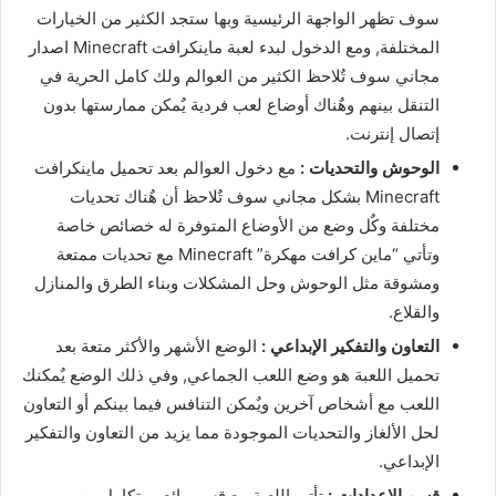
سوف تظهر الواجهة الرئيسية وبها ستجد الكثير من الخيارات
المختلفة, ومع الدخول لبدء لعبة ماينكرافت Minecraft اصدار
مجاني سوف تٌلاحظ الكثير من العوالم ولك كامل الحرية في
التنقل بينهم وهٌناك أوضاع لعب فردية يٌمكن ممارستها بدون
إتصال إنترنت.
الوحوش والتحديات :
مع دخول العوالم بعد تحميل ماينكرافت
Minecraft بشكل مجاني سوف تٌلاحظ أن هٌناك تحديات
مختلفة وكٌل وضع من الأوضاع المتوفرة له خصائص خاصة
وتأتي “ماين كرافت مهكرة” Minecraft مع تحديات ممتعة
ومشوقة مثل الوحوش وحل المشكلات وبناء الطرق والمنازل
والقلاع.
التعاون والتفكير الإبداعي :
الوضع الأشهر والأكثر متعة بعد
تحميل اللعبة هو وضع اللعب الجماعي, وفي ذلك الوضع يٌمكنك
اللعب مع أشخاص آخرين ويٌمكن التنافس فيما بينكم أو التعاون
لحل الألغاز والتحديات الموجودة مما يزيد من التعاون والتفكير
الإبداعي.
قسم الإعدادات :
تأتي اللعبة مع قسم رائع ومتكامل من