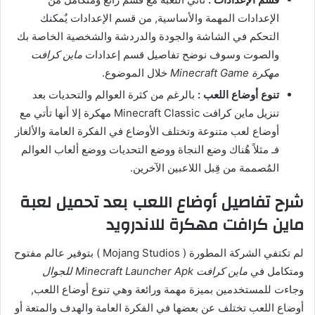
الإعدادات المهمة والأساسية, من قسم الإعدادات يٌمكنك
التحكم في الشاشة والجودة والدردشة والشخصية الخاصة بك
والصوت وسوف نوضح تفاصيل قسم إعدادات
ماين كرافت
مهكرة Minecraft Game
خلال الموضوع.
تنوع أوضاع اللعب :
بالرغم من كثرة العوالم والتحديات بعد
تنزيل ماين كرافت Minecraft Classic مهكرة إلا أنها تأتي مع
أوضاع لعب متنوعة وتختلف الأوضاع في الفكرة العامة والألغاز
فـ مثلاً هٌناك وضع النجاة ووضع التحديات ووضع ألعاب العوالم
المٌصممة من قِبل اللاعبين الآخرين.
شرح تفاصيل أوضاع اللعب بعد تحميل لعبة
ماين كرافت مهكرة للاندرويد
لم تكتفي الشركة المطورة ( Mojang Studios ) بتوفير عالم مفتوح
ومتكامل في
ماين كرافت Minecraft Launcher Apk للجوال
وجاءت للمستخدمين بميزة مهمة ورائعة وهي تنوع أوضاع اللعب,
أوضاع اللعب تختلف عن بعضها في الفكرة العامة والهدف والمتعة أو