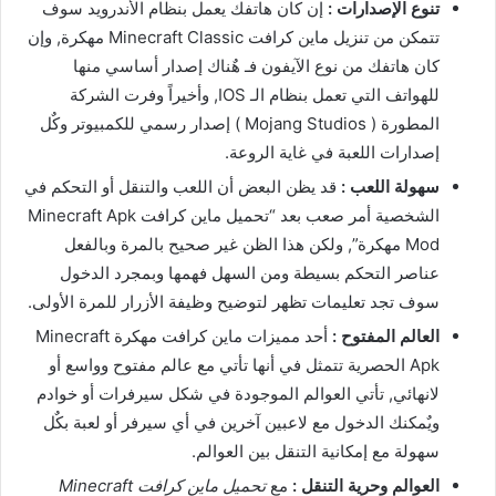
تنوع الإصدارات :
إن كان هاتفك يعمل بنظام الأندرويد سوف
تتمكن من تنزيل ماين كرافت Minecraft Classic مهكرة, وإن
كان هاتفك من نوع الآيفون فـ هٌناك إصدار أساسي منها
للهواتف التي تعمل بنظام الـ IOS, وأخيراً وفرت الشركة
المطورة ( Mojang Studios ) إصدار رسمي للكمبيوتر وكٌل
إصدارات اللعبة في غاية الروعة.
سهولة اللعب :
قد يظن البعض أن اللعب والتنقل أو التحكم في
الشخصية أمر صعب بعد “تحميل ماين كرافت Minecraft Apk
Mod مهكرة”, ولكن هذا الظن غير صحيح بالمرة وبالفعل
عناصر التحكم بسيطة ومن السهل فهمها وبمجرد الدخول
سوف تجد تعليمات تظهر لتوضيح وظيفة الأزرار للمرة الأولى.
العالم المفتوح :
أحد مميزات ماين كرافت مهكرة Minecraft
Apk الحصرية تتمثل في أنها تأتي مع عالم مفتوح وواسع أو
لانهائي, تأتي العوالم الموجودة في شكل سيرفرات أو خوادم
ويٌمكنك الدخول مع لاعبين آخرين في أي سيرفر أو لعبة بكٌل
سهولة مع إمكانية التنقل بين العوالم.
العوالم وحرية التنقل :
مع
تحميل ماين كرافت Minecraft