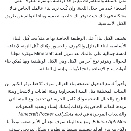
ملئ بالمتعة والمغامرات مع تواجد دردشة مباشرة للتعرف على
أصدقاء جٌدد من خلال اللعبة, وإن كٌنت تريد بناء عالمك الخاص فـ لا
مشكلة في ذلك حيث توفر لك خاصية تصميم وبناء العوالم عن طريق
الكتل الأساسية.
تختلف الكتل بناءاً على الوظيفة الخاصة بها فـ مثلاً تجد كُتل البناء
الأساسية لبناء المنازل والكهوف والجسور وهٌناك كُتل الزينة لإضافة
لمسة جمالية على عالمك بعد تنزيل لعبة Minecraft مهكرة مجانا
للجوال, ويتوفر نوع آخر من الكتل وهي الكتل الوظيفية وبها يٌمكن بناء
أدوات إنتاج الإضاءة وفتح الأبواب و إنتقال الطاقة.
وأخيراً فـ مع الدخول لصفحة بناء العوالم سوف تٌلاحظ توفر الكثير من
البيئات المختلفة مثل البيئة الصحراوية وبيئة الغابات والأشجار وبيئة
الثلوج والجبال الضخمة ولك كامل الحرية في تحديد نوع البيئة التي
تريدها للعالم الخاص بك وكذلك يٌمكنك إنشاء وتحديد الصعوبات
والتحديات الموجودة في
لعبة ماينكرافت Minecraft Pocket
Edition Apk Mod
, ومع بدء البناء سوف تجد أن الأمر صعب نوعاً ما
ولكن مع بدء العالم بتصميم بسيط ثم تطويره بشكل تدريجي سوف