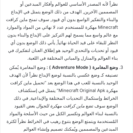
نظراً لأنه المصدر الأساسي للعوالم وأفكار المبدعين أو
المصممين الآخرين, الهدف من ذلك الوضع يتمثل في الإبداع
والبناء والتفكير الواسع بدون أي قيود, سوف تمنح ماين كرافت
Minecraft مهكرة للمستخدم عدد لا نهائي من المواد والموارد
مع عالم واسع مما يسمح لهم التركيز على الإبداع والبناء بدون
النظر للبقاء على قيد الحياة نهائياً, يأتي ذلك الوضع بدون أي
قيود أو تحديات والتحدي الوحيد هو إطلاق العنان لتفكيرك في
بناء العوالم والمنازل والمباني المختلفة في اللعبة.
وضع المغامرة ( Adventure Mode ) :
وضع المغامرة يٌمكن
تصنيفه كـ وضع عكسي بالنسبة لوضع الإبداع نظراً لأن الهدف
الوحيد بالنسبة للعب في هذا الوضع بعد “تحميل ماين كرافت
مهكرة Minecraft Original Apk” يتمثل في إستكشاف
الخرائط وإستكمال التحديات المختلفة والإبداعية, في ذلك
الوضع سوف تضع
ماين كرافت مهكرة للجوال
بعض القيود
بالنسبة لبناء العوالم وتكسير الكتل من حيث الأسلحة والمواد
المٌستخدمة ويتمتع الوضع بتنوع رهيب في الخرائط نظراً لكثرة
المبدعين والمصممين ويٌمكنك تصميم وإنشاء العوالم