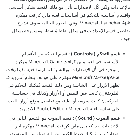
بالإعدادات ولكن كٌل الإصدارات تأتي مع ذلك القسم بشكل أساسي
وأقسام أساسية للتحكم في أساسيات لعبة ماين كرافت مهكرة
Minecraft Launcher Apk, وفي الفقرة الحالية سوف نشرح
تفاصيل قسم الإعدادات في شكل نقاط مٌبسطة ومشروحة بشكل
جيد :
قسم التحكم ( Controls ) :
قسم التحكم من الأقسام
الأساسية في لعبة ماين كرافت Minecraft Game مهكرة
وموجود في كٌل الإصدارات, وبالنسبة لممارسة
لعبة ماينكرافت
Minecraft Marketplace مهكرة
على هواتف بنظام أندرويد فـ
تظهر الأزرار على الشاشة ومن ذلك القسم يٌمكنك التحكم في
الطريقة إن كانت عبر اللمس أو الأزرار وكذلك في حساسية
الحركة إن كانت سريعة أو بطيئة مع تفاصيل موقع أزرار اللعب
على شاشة لعبة Pocket Edition Minecraft للاندرويد.
قسم الصوت ( Sound ) :
قسم الصوت هو القسم الثاني في
الإعدادات بعد “تحميل ماين كرافت Minecraft مهكرة اخر
اصدار” ومنه يٌمكنك ضبط الكثير من التفاصيل مثل الموسيقى