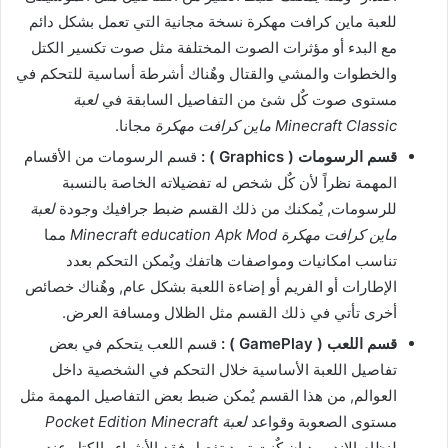
للعبة ماين كرافت مهكرة نسخة مجانية التي تعمل بشكل دائم
مع البدء أو مؤثرات الصوت المختلفة مثل صوت تكسير الكتل
والخطوات والمشي والقتال وهٌناك أشرطة أساسية للتحكم في
مستوى صوت كٌل شئ من التفاصيل السابقة في
لعبة
Minecraft Classic ماين كرافت مهكرة
مجانا.
قسم الرسومات ( Graphics ) :
قسم الرسومات من الأقسام
المهمة نظراً لأن كٌل شخص له تفضيلاته الخاصة بالنسبة
للرسومات, يٌمكنك من ذلك القسم ضبط جرافيك وجودة
لعبة
ماين كرافت مهكرة Minecraft education Apk Mod
مما
تناسب امكانيات ومواصفات هاتفك ويٌمكن التحكم بعدد
الإطارات أو الفريم أو إضاءة اللعبة بشكل عام, وهٌناك خصائص
أخرى تأتي في ذلك القسم مثل الظلال ومسافة العرض.
قسم اللعب ( GamePlay ) :
قسم اللعب يتحكم في بعض
تفاصيل اللعبة الأساسية خلال التحكم في الشخصية داخل
العوالم, من هذا القسم يٌمكن ضبط بعض التفاصيل المهمة مثل
مستوى الصعوبة وقواعد
لعبة Pocket Edition Minecraft
لنظام الاندرويد إن كٌنت تريد تفعيل فقد الأشياء والكتل عند