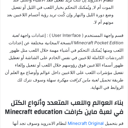
الموت أم لا, ويٌمكنك التحكم بخيار اللعب في الليل أو تفعيل
وضع دورة الليل والنهار وإن كٌنت تريد رؤية أجسام اللاعبين بعد
موتهم أم لا.
قسم واجهة المستخدم ( User Interface ) : إعدادات واجهة
لعبة
Minecraft Pocket Edition النسخة المجانية
مختلفة عن إعدادات
اللعب ومنها يٌمكنك التحكم في أشياء مهمة خلال اللعب مثل ظهور
الدردشات الكاملة للاعبين في نفس الخادم على الشاشة أو تعطيل
ظهور أسماء اللاعبين فوق رؤوسهم خلال اللعب أو تفعيل وإلغاء
تفعيل مؤشرات اللعب على اللاعبين داخل عوالم وأوضاع مع العلم أن
طريقة
تحميل لعبة ماين كرافت مهكرة
سهلة وسوف نترك لك
الروابط في النهاية.
بناء العوالم واللعب المتعدد وأنواع الكتل
في لعبة ماين كرافت Minecraft education
قم بتحميل
Minecraft Original
لنظام الاندرويد وسوف تجد أنها