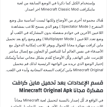
وإستخدام الكتل كما ذكرنا في الوضع السابقة من لعبة
ماينكرافت Minecraft Classic Mod اخر اصدار.
هٌناك مجموعة أخرى من الأوضاع ولكنها ليست أساسية مثل وضع
المتفرج ( Spectator Mode ) وهو الذي يسمح للاعب بمشاهدة
اللاعبين الآخرين في خوادم منفصلة بدون المشاركة في اللعب أو
وضع تعدد اللاعبين ( Multiplayer Mode ) وهو وضع رائع بعد تحميل
ماين كرافت مهكرة مجانا للجوال ويوفر للاعب إمكانية الدخول مع
الأصدقاء في نفس العالم أما للتنافس أو التعاون مع إتصال مباشر
للإنترنت على الهاتف, وكٌل الأوضاع تٌقَدم بشكل مجاني تماماً ويٌمكنك
إختيار الوضع الذي تريده من الواجهة الرئيسية لذلك قم ب
تحميل
Minecraft Original ماين كرافت النسخة المجانية
وأبدء في اللعب.
قسم الإعدادات بعد تحميل ماين كرافت
مهكرة مجانا Minecraft Original Apk
في الواقع فـ كٌل إصدار بالنسبة لتحميل لعبة Minecraft مجاناً
للاندرويد قد يختلف عن الإصدار الآخر في بعض التفاصيل الخاصة