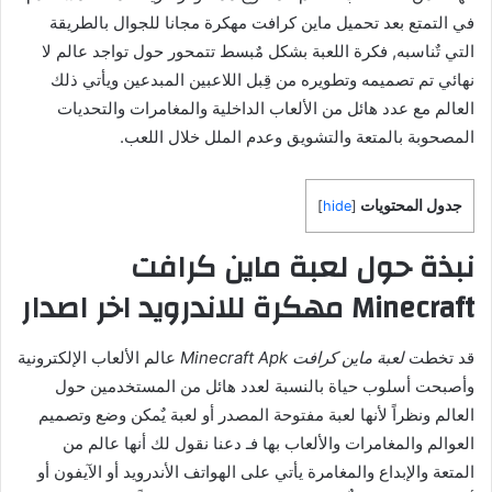
في التمتع بعد تحميل ماين كرافت مهكرة مجانا للجوال بالطريقة
التي تٌناسبه, فكرة اللعبة بشكل مٌبسط تتمحور حول تواجد عالم لا
نهائي تم تصميمه وتطويره من قِبل اللاعبين المبدعين ويأتي ذلك
العالم مع عدد هائل من الألعاب الداخلية والمغامرات والتحديات
المصحوبة بالمتعة والتشويق وعدم الملل خلال اللعب.
جدول المحتويات
]
hide
[
نبذة حول لعبة ماين كرافت
Minecraft مهكرة للاندرويد اخر اصدار
قد تخطت
لعبة ماين كرافت Minecraft Apk
عالم الألعاب الإلكترونية
وأصبحت أسلوب حياة بالنسبة لعدد هائل من المستخدمين حول
العالم ونظراً لأنها لعبة مفتوحة المصدر أو لعبة يٌمكن وضع وتصميم
العوالم والمغامرات والألعاب بها فـ دعنا نقول لك أنها عالم من
المتعة والإبداع والمغامرة يأتي على الهواتف الأندرويد أو الآيفون أو