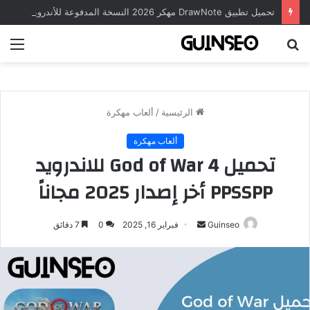
تحميل تطبيق DrawNote مهكر 2026 النسخة المدفوعة للأندرويد مجاناً
بحث
الق
عن
الرئيسية
/
ألعاب مهكرة
ألعاب مهكرة
تحميل God of War 4 للاندرويد
PPSSPP أخر إصدار 2025 مجاناً
أرسل
Guinseo
فبراير 16, 2025
0
7 دقائق
بريدا
إلكترونيا