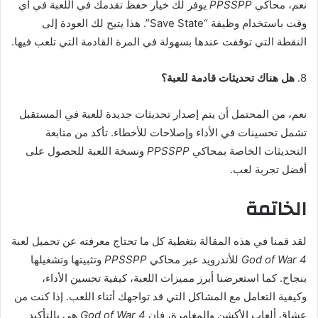
نعم، محاكي
PPSSPP
يوفر لك خيار حفظ تقدمك في اللعبة في أي
وقت باستخدام وظيفة “Save State”. هذا يتيح لك العودة إلى
النقطة التي توقفت عندها بسهولة في المرة القادمة التي تلعب فيها.
8.
هل هناك تحديثات قادمة للعبة؟
نعم، من المحتمل أن يتم إصدار تحديثات جديدة للعبة في المستقبل
تشمل تحسينات في الأداء وإصلاحات للأخطاء. تأكد من متابعة
التحديثات الخاصة بمحاكي
PPSSPP
ونسخة اللعبة للحصول على
أفضل تجربة لعب.
الخاتمة
لقد قمنا في هذه المقالة بتغطية كل ما تحتاج معرفته عن تحميل لعبة
God of War 4
للأندرويد عبر محاكي
PPSSPP
وتثبيتها وتشغيلها
بنجاح. كما استعرضنا أبرز مميزات اللعبة، كيفية تحسين الأداء،
وكيفية التعامل مع المشاكل التي قد تواجهك أثناء اللعب. إذا كنت من
عشاق ألعاب الأكشن والمغامرة، فإن
God of War 4
هي بالتأكيد