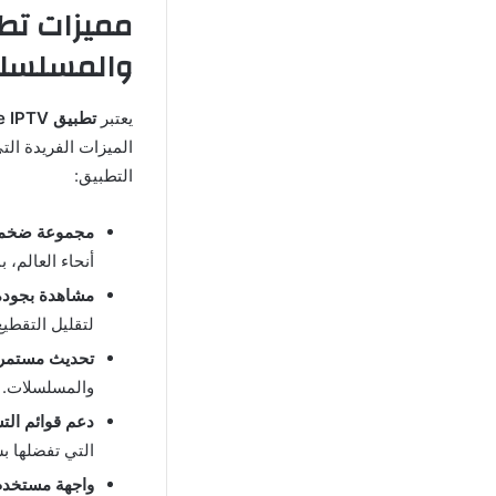
والمسلسلات ل
يعتبر
تطبيق Eagle IPTV
الميزات الفريدة الت
التطبيق:
مجموعة ضخمة
أنحاء العالم، 
مشاهدة بجودة 
لتقليل التقطيع
تحديث مستمر 
والمسلسلات.
دعم قوائم التشغيل (M3U وs
التي تفضلها ب
واجهة مستخدم