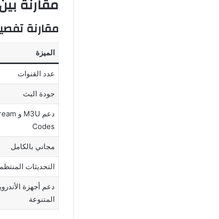
مقارنة بين تطبيق Eagle IPTV وأ
مقارنة تفصيلية بين تطبيق TV
الميزة
عدد القنوات
جودة البث
دعم M3U و m
Codes
مجاني بالكامل
التحديثات المنتظم
دعم أجهزة الأندروي
المتنوعة