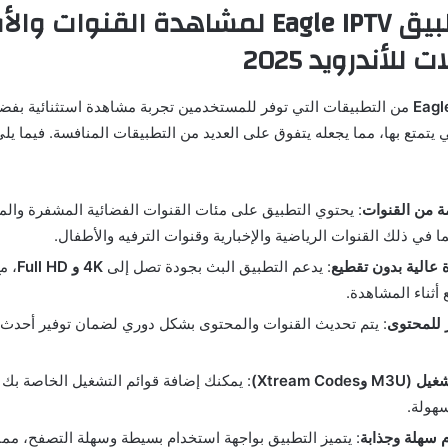
مميزات تطبيق Eagle IPTV لمشاهدة القنوات و
لأندرويد 2025
من التطبيقات التي توفر للمستخدمين تجربة مشاهدة استثنائية بف
ي يتمتع بها، مما يجعله يتفوق على العديد من التطبيقات المنافسة. فيما يل
 من القنوات
: يحتوي التطبيق على مئات القنوات الفضائية المشفرة وال
بما في ذلك القنوات الرياضية والإخبارية وقنوات الترفيه والأطفال.
عالية بدون تقطيع
: يدعم التطبيق البث بجودة تصل إلى
4K و Full HD
، م
 أثناء المشاهدة.
للمحتوى
: يتم تحديث القنوات والمحتوى بشكل دوري لضمان توفير أحدث ال
Xtream Code)
: يمكنك إضافة قوائم التشغيل الخاصة بك
سهولة.
 سهلة وجذابة
: يتميز التطبيق بواجهة استخدام بسيطة وسهلة التصفح، مم