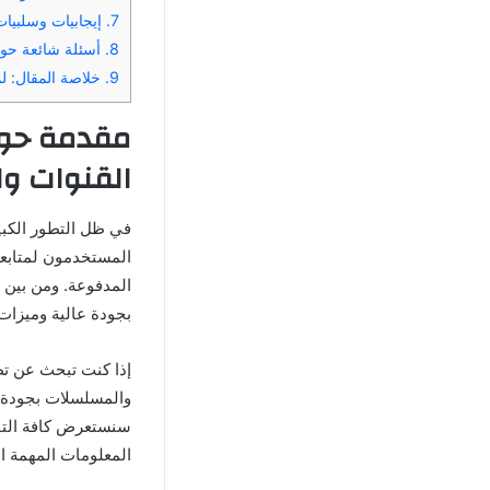
7.
إيجابيات وسلبيات تطبيق Eagle IPTV لمشاهدة القن
8.
أسئلة شائعة حول تحميل وا
9.
خلاصة المقال: لماذا ي
القنوات وا
المستخدمون لمتابعة 
المدفوعة. ومن بين 
بجودة عالية وميزات
إذا كنت تبحث عن تطب
والمسلسلات بجودة ف
سنستعرض كافة التفا
المعلومات المهمة 