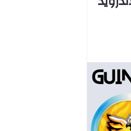
ندرويد