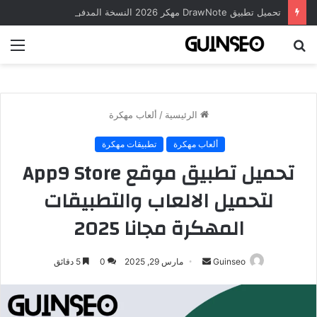
تحميل تطبيق DrawNote مهكر 2026 النسخة المدفوعة للأندرويد مجاناً
بحث
الق
عن
الرئيسية
/
ألعاب مهكرة
ألعاب مهكرة
تطبيقات مهكرة
تحميل تطبيق موقع App9 Store
لتحميل الالعاب والتطبيقات
المهكرة مجانا 2025
أرسل
Guinseo
مارس 29, 2025
0
5 دقائق
بريدا
إلكترونيا