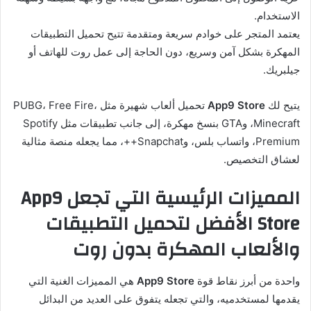
الاستخدام.
يعتمد المتجر على خوادم سريعة ومتقدمة تتيح تحميل التطبيقات
المهكرة بشكل آمن وسريع، دون الحاجة إلى عمل روت للهاتف أو
جيلبريك.
يتيح لك
App9 Store
تحميل ألعاب شهيرة مثل PUBG، Free Fire،
Minecraft، وGTA بنسخ مهكرة، إلى جانب تطبيقات مثل Spotify
Premium، واتساب بلس، وSnapchat++، مما يجعله منصة مثالية
لعشاق التخصيص.
المميزات الرئيسية التي تجعل App9
Store الأفضل لتحميل التطبيقات
والألعاب المهكرة بدون روت
واحدة من أبرز نقاط قوة
App9 Store
هي المميزات الغنية التي
يقدمها لمستخدميه، والتي تجعله يتفوق على العديد من البدائل