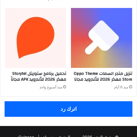
تنزيل متجر السمات Oppo Theme
تحميل برنامج ستوريتل Storytel
Store مهكر 2026 للأندرويد مجانا
مهكر 2026 للأندرويد APK مجاناً
منذ 6 أيام
منذ أسبوع واحد
اترك رد
© حقوق النشر 2026، جميع الحقوق محفوظة |
Guinseo