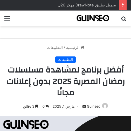
تحميل تطبيق DrawNote مهكر 2026 النسخة المدفوعة للأندرويد مجاناً
بحث
الق
عن
الرئيسية
/
التطبيقات
التطبيقات
أفضل برنامج لمشاهدة مسلسلات
رمضان المصرية 2025 بدون إعلانات
مجانًا
أرسل
Guinseo
مارس 1, 2025
0
3 دقائق
بريدا
إلكترونيا