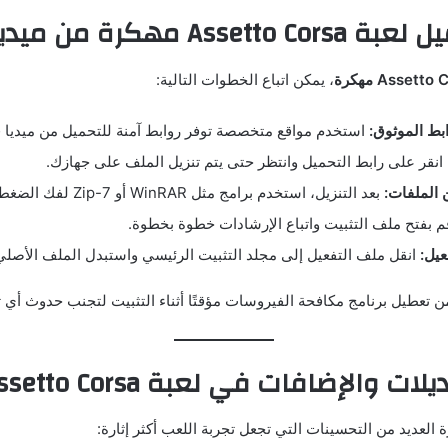
As مهكرة من ميديا فاير
Assett مهكرة
، يمكن اتباع الخطوات التالية:
بط الموثوق:
استخدم مواقع متخصصة توفر روابط آمنة للتحميل من ميديا فا
انقر على رابط التحميل وانتظر حتى يتم تنزيل الملف على جهازك.
الملفات:
بعد التنزيل، استخدم برامج مثل WinRAR أو 7-Zip لفك الضغط عن الملفات.
 بفتح ملف التثبيت واتباع الإرشادات خطوة بخطوة.
يل:
انقل ملف التفعيل إلى مجلد التثبيت الرئيسي واستبدل الملف الأصلي
 من تعطيل برنامج مكافحة الفيروسات مؤقتًا أثناء التثبيت لتجنب حدوث أي 
والإضافات في لعبة Assetto Corsa مهكرة
 العديد من التحسينات التي تجعل تجربة اللعب أكثر إثارة: