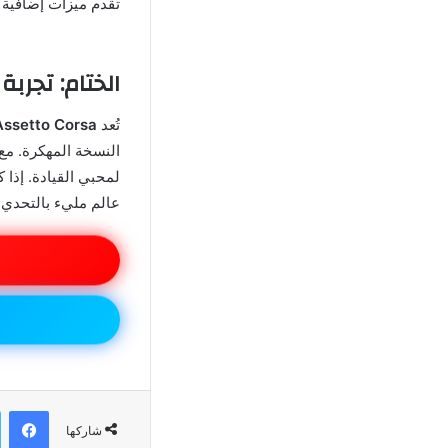
تقدم ميزات إضافية 
الختام: تجربة لا مثيل 
تُعد
Assetto Corsa مهكرة 024
النسخة المهكرة. مع
لمحبي القيادة. إذا 
عالم مليء بالتحدي 
في
شاركها