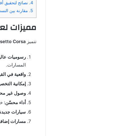
4.
نصائح لتحقيق أفضل أداء في 
5.
مقارنة بين النسخ
مميزات لعبة Assetto Corsa مه
تتميز
Assetto Corsa مه
رسوميات عالية
المسارات.
واقعية في القي
إمكانية التخص
وصول غير محد
أداء محسّن:
خل
سيارات جديدة
مسارات إضافي