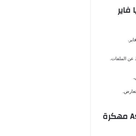
ير.
.
تعارض.