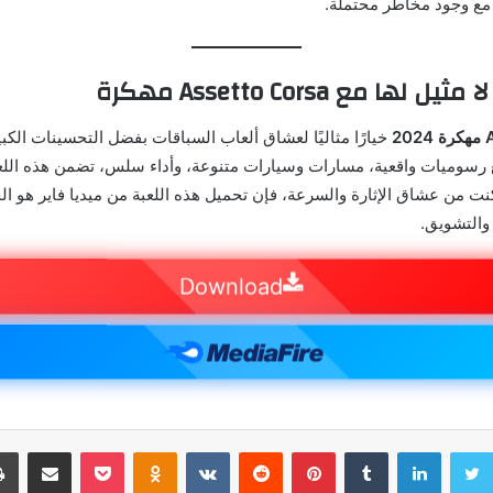
مع وجود مخاطر محتملة.
لها مع Assetto Corsa مهكرة
2
خيارًا مثاليًا لعشاق ألعاب السباقات بفضل التحسينات الكبي
 رسوميات واقعية، مسارات وسيارات متنوعة، وأداء سلس، تضمن هذه اللع
كنت من عشاق الإثارة والسرعة، فإن تحميل هذه اللعبة من ميديا فاير هو ال
والتشويق.
Download
سبوك
تويتر
لينكدإن
بينتيريست
بوكيت
Odnoklassniki
مشاركة عبر البر