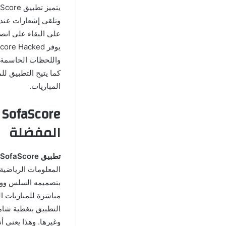
وتلقي إشعارات عند 
على البقاء على اتصا
واللحظات الحاسمة. ي
كما يتيح التطبيق لل
المباريات.
e
المفضلة
تطبيق SofaScore المخترق بدون إعلانات
المعلومات الرياضية،
مباشرة للمباريات ال
التطبيق بتغطية شام
وغيرها. وهذا يعني 