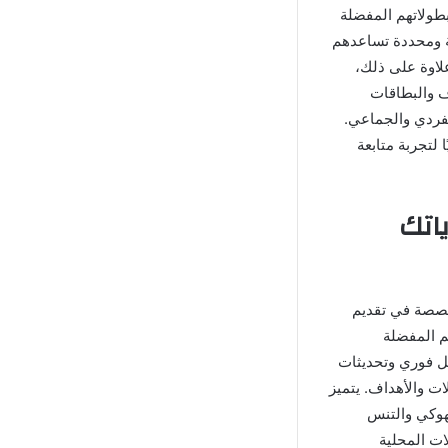
هم وبطولاتهم المفضلة
ية ومحددة تساعدهم
علاوة على ذلك،
أهداف والبطاقات
لفردي والجماعي.
لتجربة متابعة
ياتك
ات المتخصصة في تقديم
م المفضلة
 Sofascore نتائج المباريات بشكل فوري وتحديثات
ات والأهداف. يتميز
هوكي والتنس
ات المحلية