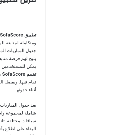
تطبيق SofaScore المدفوع المخترق
ومتكاملة لمتابعة ال
جدول المباريات الم
يتيح لهم فرصة متاب
يمكن للمستخدمين ال
تقييم SofaScore
مع
تقام فيها. وبفضل ا
أثناء حدوثها.
شاملة لمجموعة واسع
سياقات مختلفة. ثان
البقاء على اطلاع بأ