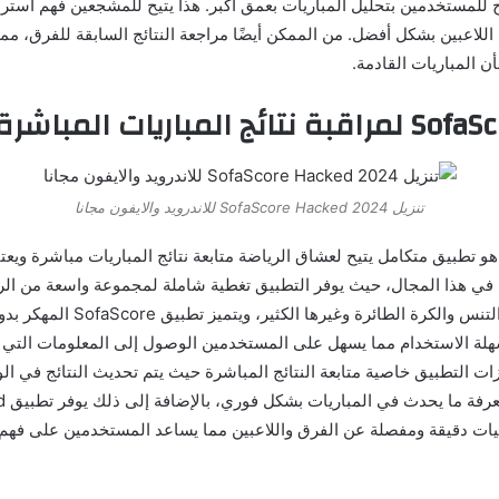
ح للمستخدمين بتحليل المباريات بعمق أكبر. هذا يتيح للمشجعين فهم استر
 اللاعبين بشكل أفضل. من الممكن أيضًا مراجعة النتائج السابقة للفرق، مم
 المباريات القادمة.
تنزيل SofaScore Hacked 2024 للاندرويد والايفون مجانا
طبيق SofaScore هو تطبيق متكامل يتيح لعشاق الرياضة متابعة نتائج المباريات مباشرة و
 في هذا المجال، حيث يوفر التطبيق تغطية شاملة لمجموعة واسعة من الر
القدم وكرة السلة والتنس والكرة الطائرة و
ة الاستخدام مما يسهل على المستخدمين الوصول إلى المعلومات التي ي
ت التطبيق خاصية متابعة النتائج المباشرة حيث يتم تحديث النتائج في ال
يتيح 
حصائيات دقيقة ومفصلة عن الفرق واللاعبين مما يساعد المستخدمين على فهم