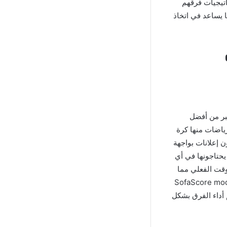
اتيجيات فرقهم
ا يساعد في اتخاذ
يعتبر من أفضل
ياضات منها كرة
غيرها الكثير، ويتميز تطبيق SofaScore المهكر بدون إعلانات بواجهة
حتاجونها في أي
وقت الفعلي مما
للمستخدمين معرفة ما يحدث في المباريات بشكل فوري، بالإضافة إلى ذلك يوفر تطبيق SofaScore mod
 أداء الفرق بشكل