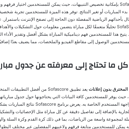
يتميز تطبيق SofaScore بإمكانية تخصيص التنبيهات، حيث يمكن للمستخدمين اختيار فرق
بدء المباريات أو تغير النتائج. توفر هذه الميزة للمستخدمين تجربة شخص
ل بأحداثهم الرياضية المفضلة دون الحاجة إلى تصفح الإنترنت باستمرار. 
يوفر SofaScore Hacked تحليلًا متعمقًا لكل مباراة يتضمن معلومات حول التشكيلات وال
تيح هذا للمستخدمين فهم ديناميكية المباراة بشكل أفضل وتقدير الأداء ا
مستخدمين الوصول إلى مقاطع الفيديو والملخصات، مما يضيف بعدًا إضافيًا 
SofaScor كل ما تحتاج إلى معرفته عن جدول مبار
يعد تطبيق Sofascore من أفضل التطبيق
 حيث يوفر للمستخدمين كافة البيانات التي يحتاجونها حول جدول مبارياته
بتصميمه السلس وواجهة المستخدم الخاصة به. يعرض برنامج
جارية بالإضافة إلى تفاصيل دقيقة عن كل مباراة مثل الإحصائيات والتشكيل
لة لمجموعة واسعة من الرياضات، بما في ذلك كرة القدم وكرة السلة وال
أنه يمكن للمستخدمين متابعة فرقهم ولاعبيهم المفضلين عبر مختلف البطول