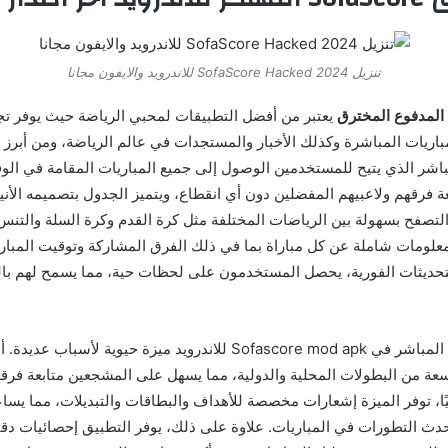
تنزيل SofaScore Hacked 2024 للاندرويد والايفون مجانا
يعتبر من أفضل التطبيقات لمحبي الرياضة حيث يوفر تج
مباريات المباشرة وكذلك الأخبار والمستجدات في عالم الرياضة، ومن أبرز
باشر الذي يتيح للمستخدمين الوصول إلى جميع المباريات المقامة في الو
عة فرقهم ولاعبيهم المفضلين دون أي انقطاع، ويتميز الجدول بتصميمه الأ
تصفح بسهولة بين الرياضات المختلفة مثل كرة القدم وكرة السلة والتنس 
لومات شاملة عن كل مباراة بما في ذلك الفرق المشاركة وتوقيت المبارا
لتحديثات الفورية، يحصل المستخدمون على لحظات حية، مما يسمح لهم بال
يعد جدول المباريات المباشر في Sofascore mod apk للاندرويد ميزة حيوية لأس
ة من البطولات المحلية والدولية، مما يسهل على المشجعين متابعة فرق
يًا، توفر الميزة إشعارات مخصصة للأهداف والبطاقات والتبديلات، مما يس
حدث التطورات في المباريات. علاوة على ذلك، يوفر التطبيق إحصائيات دقي