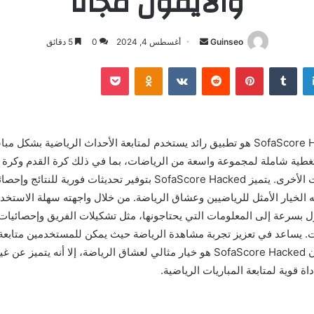
والايفون مجانا
أرسل
Guinseo
أغسطس 4, 2024
0
5 دقائق
بريدا
لينكدإن
بينتيريست
بوكيت
Odnoklassniki
إلكترونيا
SofaScore Hacked Download هو تطبيق رائد يستخدم لمتابعة الأحداث الرياضية بشك
غطية شاملة لمجموعة واسعة من الرياضات، بما في ذلك كرة القدم وكرة 
والعديد من الرياضات الأخرى. يتميز SofaScore Hacked بتوفير تحديثات فوري
ه الخيار الأمثل للرياضيين وعشاق الرياضة. من خلال واجهته سهلة الاستخد
بسرعة إلى المعلومات التي يحتاجونها، مثل تشكيلات الفريق وإحصائيات 
ات. يساعد في تعزيز تجربة مشاهدة الرياضة حيث يمكن للمستخدمين متابعة
لتطبيقات.
اة قوية لمتابعة المباريات الرياضية.