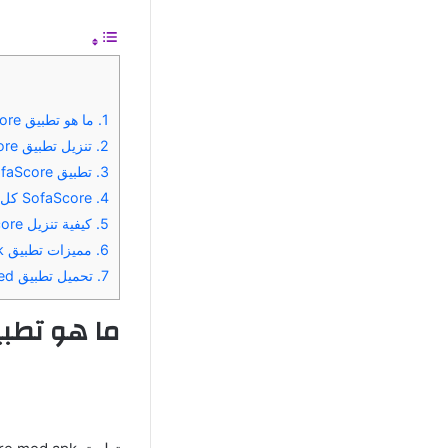
1.
ما هو تطبيق SofaScore؟
2.
تنزيل تطبيق SofaScore المهكر للاندرويد اخر اصدار
3.
تطبيق SofaScore لمراقبة نتائج المباريات المباشرة
4.
SofaScore كل ما تحتاج إلى معرفته عن جدول مبارياتك المفضلة
5.
كيفية تنزيل SofaScore المهكر من Mediafire
6.
مميزات تطبيق Sofascore apk المهكر للاندرويد
7.
تحميل تطبيق SofaScore Hacked للاندرويد من ميديا ​​فاير اخر تحديث
ما هو تطبيق Score