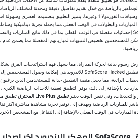
تطبيق Sofascore mod apk هو تطبيق متقدم يقدم معلومات شاملة عن الأحداث الرياض
جماهير بالرياضة من خلال تقديم تفاصيل دقيقة ومحدثة لمختلف الرياضات
وكرة السلة والتنس وسباقات الفورمولا 1 وغيرها، يتميز التطبيق بتصميمه العصر
لمباريات والبطولات في الوقت الفعلي مما يجعله تجربة ديناميكية وشاملة
Sofascore mod apk إحصائيات مفصلة في الوقت الفعلي بما في ذلك نتائج المباريات وال
مكن للمستخدمين تخصيص التنبيهات لمبارياتهم المفضلة مما يضمن عدم 
رياضية.
رض رسوم بيانية لحركة المباراة، مما يسهل فهم استراتيجيات الفرق بشك
المميزات المميزة لتطبيق SofaScore Hacked للاندرويد هي إمكانية وصول المس
حظات الرائعة، مما يجعل منصة التطبيق جذابة للمستخدمين الذين يرغبو
اريات. بالإضافة إلى ذلك، يوفر التطبيق تغطية للأحداث الرياضية الكبرى، م
بار والتحديثات، وفي نفس الوقت يعتبر
تطبيق Live Plus المخترق
تطبيق مم
شر للمباريات الرياضية ويهدف إلى توفير تجربة مشاهدة مباشرة أكثر تف
المباريات في الوقت الفعلي بالإضافة إلى التفاعل مع المشجعين الآخري
خر اصدار