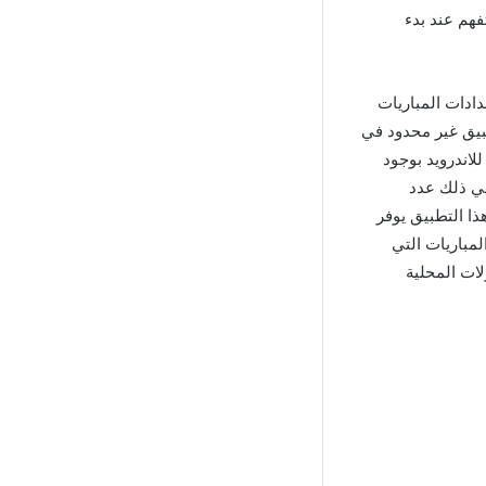
هم عند بدء
ادات المباريات
طبيق غير محدود في
رد تطبيق لعرض النتائج. يتميز تطبيق SofaScore المهكر للاندرويد بوجود
ي ذلك عدد
ا التطبيق يوفر
مباريات التي
لات المحلية