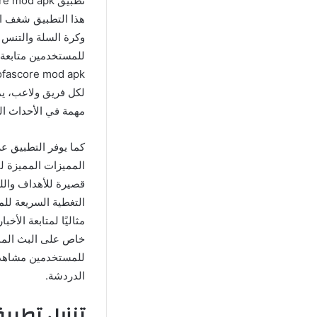
هذا التطبيق شغف ال
للمستخدمين متابعة ا
لكل فريق ولاعب، ي
مهمة في الأحداث ال
كما يوفر التطبيق ع
قصيرة للأهداف والل
التغطية السريعة للمب
مثاليًا لمتابعة الأخ
خاص على البث المبا
للمستخدمين مشاهدة 
الدردشة.
تنزيل تطبيق SofaScore المهكر للاندرويد ا