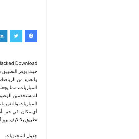
فيسبوك
تويتر
حيث يوفر التطبيق ت
المباريات، مما يجعل
للمستخدمين الوصول 
المباريات والتقييم
أي مكان. في حين أن SofaScore Hacked هو خيار مثالي لعشاق الرياضة، إلا أنه يتميز عن غيره من ا
تطبيق يلا لايف برو
أد
جدول المحتويات