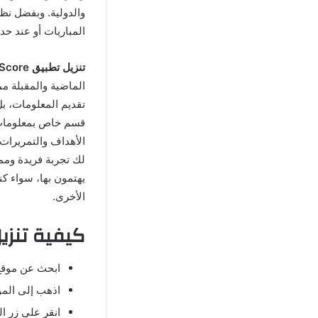
والدولية. وبفضل نظ
المباريات أو عند حد
تنزيل تطبيق Sofa Score
الماضية والمقبلة م
قسم خاص بمعلومات 
الأهداف والتمريرات
لك تجربة فريدة ومم
يهتمون بها، سواء كن
الأخرى.
كيفية تنزيل SofaScore المهكر من ire
ابحث عن موقع ألعاب APK ف
اذهب إلى الم
انقر على زر ال