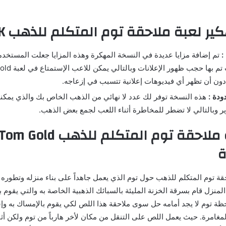
 لعبة ملاحقة توم المتكلم للذهب APK مجاناً
:
تم إضافة مزايا عديدة في النسخة المهكرة وهذه المزايا جعلت المستخد
لتحميلها, حيث تم 
ودة :
هذه النسخة توفر لك عدد لا نهائي من الذهب الخاص بك والذي يمك
ر وبالتالي لا تضطر للمخاطرة أثناء اللعب لجمع بعض الذهب.
فكرة لعبة ملاحقة توم المتكلم
قة توم المتكلم للذهب حول توم الذي يعمل جاهداً على بناء منزله وتطوره ث
لمنزل قام بسرقة الخزنة المليئة بالسبائك الذهبية الخاصة به والتي يقوم ب
لحظة توم لا يجد أمامه حل سوى ملاحقة هذا اللص لكي يقوم بالإمساك به و
لمغامرة. حيث يعمل اللص على التنقل من مكان لأخر هارباً من توم ولكن أث