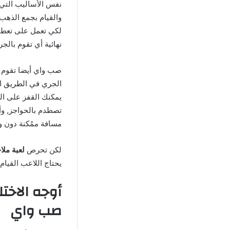
والقيام بجمع الذهب 
نهائية أي تقوم بال
صب واي أيضا تقوم ف
الجري في الطريق ال
يمكنك القفز على ال
تصطدم بالحواجز, وأي
مسافة ممُكنة دون وج
لكن تحرص
لعبة ملا
يحتاج اللاعب القيا
أوجه الاخت
صب واي