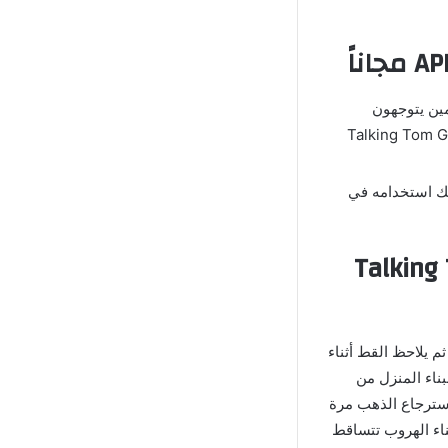
مين يتوجهون
بها حجب ظهور الإعلانات وبالتالي يمكن للاعب الإستمتاع في لعبة Talking Tom Gold
نك استخدامه في
 للذهب Talking Tom Gold
م يلاحظ القط أثناء
بناء المنزل من
إسترجاع الذهب مرة
ناء الهروب تتساقط