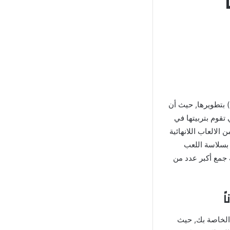
ة Talking Tom Gold Run مهكرة واحدة من الألعاب التي قامت شركة ( Outfit7 Limited ) بتطويرها, حيث أن
يست لكي تقوم بتربيتها في
لالعاب اللانهائية
 بسلاسة اللعب
 جمع أكبر عدد من
الخاصة بك, حيث