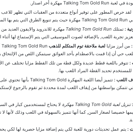
Talking Tom G مهكرة أخر اصدار.
لقد حرص المطور على توفير أنواع متعددة من العقبات التي تظهر للاعب اث
 بها المطاردة.
ية :
تمتلك
Talking Tom Gold Run مهكرة
للاندرويد والايفون العديد من 
عزيز تجربة اللعب, بالإضافة لصوت الموسيقى التي يتم الإستماع لها أثناء ا
:
من أبرز مزايا
لعبة ملاحقة توم المتكلم للذهب
un
للعب حي أن إذا قمت بالاصطدام بأحد العوائق سيتمكن اللص من الإلتحاق ب
:
تتوفر باللعبة قطط عديدة ولكل قطة من تلك القطط مزايا تختلف عن ال
للمستخدم تحديد القطة المراد اللعب بها.
ف اللعب :
تتميز أيضا اللعبة المهكرة ing Tom Gold
تي تتمكن بواسطتها من إيقاف اللعب لمدة محددة ثم تقوم بالرجوع لإستكم
تنزيل لعبة Talking Tom Gold مهكرة
لا يحتاج لمستخدمين كبار في الس
مها خصيصا لصغار السن, كما أنها تتميز بالسهولة في اللعب وذلك لأنها لا
ة.
ت :
يتم عمل تحديثات دورية للعبة لكي يتم إضافة مزايا حصرية لها لكي يح