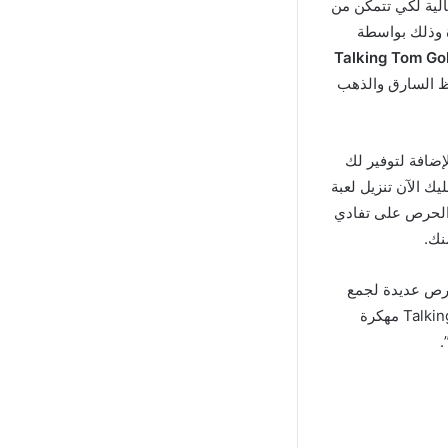
الية لكي تتمكن من
 التحدي والإثارة وذلك بواسطة
حظ السارق والذهب
ة الجودة بالإضافة لتوفير لك
يك الآن تنزيل لعبة
 مع الحرص على تفادي
نك.
فرص عديدة لجمع
نقاط أكثر, الأهم بهذا الموضوع أننا قمنا بتوفير لك النسخة المهكرة من لعبة Talking Tom Gold Run مهكرة
.