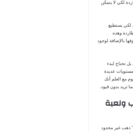
ردة لكي لا يتمكن
ل لكي يستطيع
اردة وهذه
ها بالإضافة لوجود
بل تحتاج لبدء
مستويات عديدة
م مع العلم أنك
ا تريد بدون قيود.
ب ولعبة
ر بين اللعبتين حيث تتبع “لعبة Talking Tom Gold Run مهكرة” ذهب غير محدود