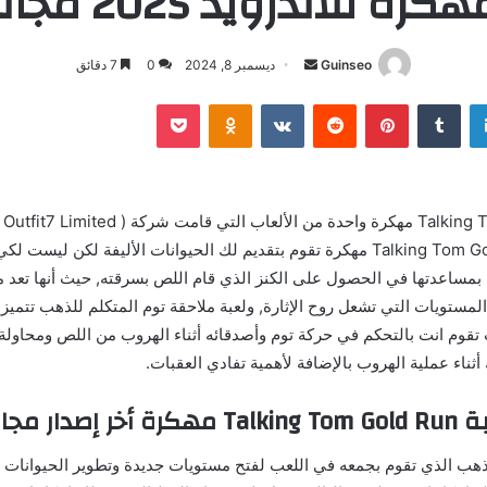
كرة للأندرويد 2025 مجاناً
أرسل
Guinseo
ديسمبر 8, 2024
0
7 دقائق
بريدا
لينكدإن
بينتيريست
بوكيت
Odnoklassniki
إلكترونيا
لعب
تحميل لعبة Talking Tom Gold Apk مهكرة تقوم بتقديم لك الحيوانات الأليفة لكن ل
مساعدتها في الحصول على الكنز الذي قام اللص بسرقته, حيث أنها تعد من ا
 المستويات التي تشعل روح الإثارة, ولعبة ملاحقة توم المتكلم للذهب تتميز
 تقوم انت بالتحكم في حركة توم وأصدقائه أثناء الهروب من اللص ومحاولة
ثناء عملية الهروب بالإضافة لأهمية تفادي العقبات.
دار مجاناً
هب الذي تقوم بجمعه في اللعب لفتح مستويات جديدة وتطوير الحيوانات 