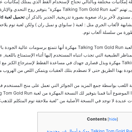
 إمكانيات مختلفة وبالتالي تحتاج لإستخدام القط الذي يمتلك إمكانيات ع
الهروب بصورة أسهل, تهتم “لعبة Talking Tom Gold Run مهكرة” بتوفير روح
مستوى لأخر يزداد صعوبة بصورة تدريجية, الجدير بالذكر أن
تحميل لعبة Talking Tom Gold
بهة لألعاب الجري مثل : لعبة ( سابواي و تمبل ران ) ولكن لعبة توم يلا
رة من سلسلة ألعاب توم.
ستلاحظ بعد تحميل لعبة Talking Tom Gold Run مهكرة أنها تتمتع برسومات عالي
ظر الطبيعية التي تجذب انتباه المستخدم إليها أثناء الإستمتاع باللعبة, عل
Talking Tom Gold Run مهكرة وبذل قصارى جهدك في مساعدة القطط لإسترجاع الكنز
وجودة بهذا الطريق حتى لا تصطدم بتلك العقبات ويتمكن اللص من الهروب م
عة اللعب بواسطة جمع المزيد من الجوائز التي تعمل على منح المستخدم 
 عديدة لا توجد في النسخة الأصلية من “لعبة ملاحقة توم المتكلم للذهب”
Contents
[
hide
]