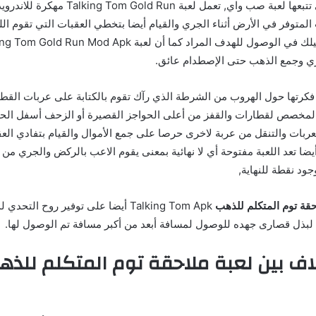
نفس الأساليب التي تتبعها لعبة صب واي, تعمل لعبة 
المتوفر في الأرض أثناء الجري والقيام أيضا بتخطي العقبات التي تقوم الل
جري وجمع الذهب حتى الإصطدام عائق.
كرتها حول الهروب من الشرطة الذي رآك تقوم بالكتابة على عربات القطار
مخصص لقطارات والقفز من أعلى الحواجز القصيرة أو الزحف أسفل الحواج
عربات والتنقل من عربة لاخرى حرصا على جمع الأموال والقيام بتفادي العق
ضا تعد اللعبة مفتوحة أي لا نهائية بمعنى يقوم الاعب بالركض والجري من
ود نقطة للنهاية,
حقة توم المتكلم للذهب
Talking Tom Apk أيضا على توفير روح ال
م لبذل قصارى جهده للوصول لمسافة أبعد من أكبر مسافة تم الوصول لها.
لاف بين لعبة ملاحقة توم المتكلم للذ