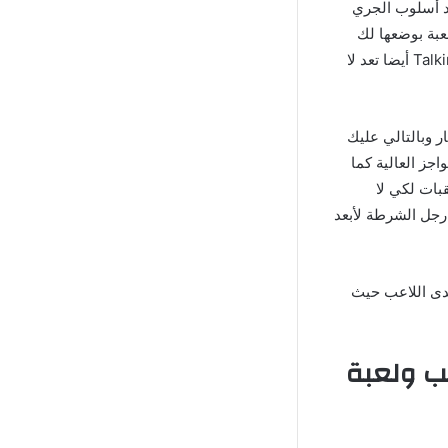
Talking Tom Gold Run مهكرة للاندرويد أسلوب الجري
عبة بوضعها لك
لكي تعمل على تعطيلك في الوصول للهدف المراد كما أن لعبة Talking Tom Gold Run Mod Apk أيضا تعد لا
 وبالتالي عليك
ز العالية كما
بات لكي لا
 رجل الشرطة لأبعد
تحدي لدى اللاعب حيث
هب ولعبة