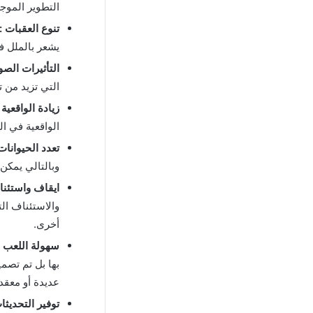
التطوير الموجودة في لعبة old Run
تنوع العقبات :
يشعر بالملل في Talking Tom Gold Run مهكرة حيث يتم تنويع الطرق التي يتم
التأثيرات الصوت
التي تزيد من ت
زيادة الواقعية 
الواقعية في ا
تعدد الحيوانات 
وبالتالي يمكن 
ايقاف واستئنا
والاستئناف ال
أخرى.
سهولة اللعب :
بها بل تم تصمي
عديدة أو معقد
توفير التحديثا