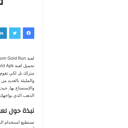
مه
فيسبوك
تويتر
منزلك بل لكي تقوم ب
والمليئة بالعديد من
والإستمتاع بها, حيث
الذهب الذي يواجهك أ
نبذة حول لعبة Talking Tom Gold Run مهكرة أخر إص
تستطيع استخدام الذ