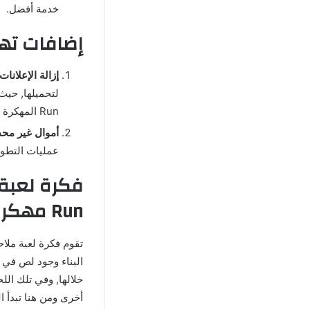
خدمة أفضل.
إضافات تهكير
إزالة الإعلانات 
Run المهكرة دون أن تظهر أي فيديوهات إعلانية تتسبب في إزعاجه.
أموال غير محد
عمليات التطوي
Run مهكرة
تقوم فكرة لعبة ملاح
البناء وجود لص في ا
خلالها, وفي تلك ال
أخرى ومن هنا تبدأ ا