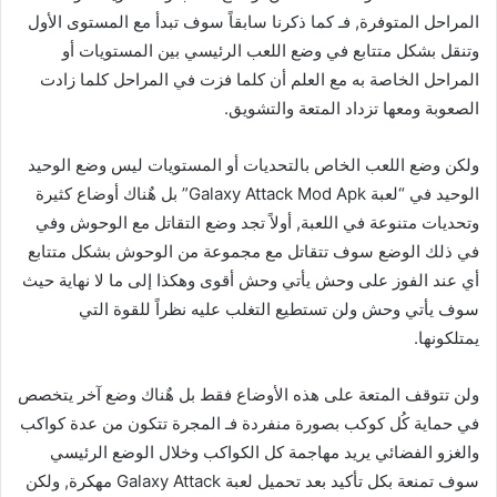
المراحل المتوفرة, فـ كما ذكرنا سابقاً سوف تبدأ مع المستوى الأول
وتنقل بشكل متتابع في وضع اللعب الرئيسي بين المستويات أو
المراحل الخاصة به مع العلم أن كلما فزت في المراحل كلما زادت
الصعوبة ومعها تزداد المتعة والتشويق.
ولكن وضع اللعب الخاص بالتحديات أو المستويات ليس وضع الوحيد
الوحيد في “لعبة Galaxy Attack Mod Apk” بل هٌناك أوضاع كثيرة
وتحديات متنوعة في اللعبة, أولاً تجد وضع التقاتل مع الوحوش وفي
في ذلك الوضع سوف تتقاتل مع مجموعة من الوحوش بشكل متتابع
أي عند الفوز على وحش يأتي وحش أقوى وهكذا إلى ما لا نهاية حيث
سوف يأتي وحش ولن تستطيع التغلب عليه نظراً للقوة التي
يمتلكونها.
ولن تتوقف المتعة على هذه الأوضاع فقط بل هٌناك وضع آخر يتخصص
في حماية كُل كوكب بصورة منفردة فـ المجرة تتكون من عدة كواكب
والغزو الفضائي يريد مهاجمة كل الكواكب وخلال الوضع الرئيسي
سوف تمنعة بكل تأكيد بعد تحميل لعبة Galaxy Attack مهكرة, ولكن