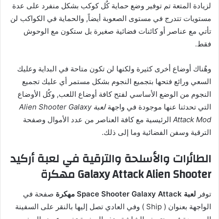
لزيادة المتعة تم توفير وضع حماية كٌل كوكب بشكل منفرد على عدة
مستويات تتدرج في مستوى الصعوبة أيضاً, والحماية في الكواكب لن
تأتي مع عناصر أو كائنات فضائية صغيرة بل ستكون مع الوحوش
فقط.
وهٌناك أوضاع أخرى كثيرة ولكنها لن تكون متاحة في البداية وعليك
السعي ورائع فتحها بتجميع النجوم بشكل مستمر أي عليك تجميع
النجوم من الوضع الأساسي لفتح كافة أوضاع اللعب, وكُل الأوضاع
التي تحدثنا عنها موجودة في واجهة
لعبة Alien Shooter Galaxy
Attack Mod
الرئيسية مع كافة العناصر من عدد الأموال وصفحة
الترقية وسفن الفضائية وما إلى ذلك.
الطائرات والأسلحة والترقية في لعبة أركيد
Galaxy Attack Alien Shooter مهكرة
توفر
لعبة Space Shooter Galaxy Attack مهكرة
صفحة في
الواجهة بعنوان ( Ship ) وفي العادي تصل إليها بالنقر على السفينة