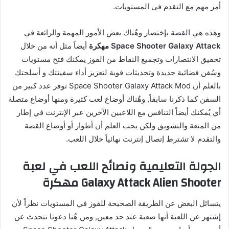
أمر مهم مع التقدم في المستويات.
وهذه هي القصة بإختصار وهٌناك بعض الأمور المهمة والرائعة في
Space Shooter Galaxy Attack مهكرة
أيضاً مثل أنه من خلال
تحقيق الانتصارات وتجميع النقاط من الفوز يمكنك فتح مستويات
وسُفن فضائية جديدة وتحديثات قوية لتعزيز أداء سفينتك و أسلحتك
بالعلم أن Space Shooter Galaxy Attack Mod توفر عدد كبير من
السفن كما ذكرنا سابقاً, وهٌناك أوضاع لعب كثيرة ومنها أوضاع متصلة
أي يُمكنك أيضاً التنافس مع اللاعبين الآخرين عبر الإنترنت في إطار
من المتعة والتشويق ولكن يجب العلم أن أطوار أو أوضاع القصة
والتقدم لا تشترط إتصال إنترنت نهائياً خلال اللعب.
الجولة التعليمية ونصائح اللعب في لعبة
Galaxy Attack Alien Shooter مهكرة
يتسائل البعض عن الطريقة الصحيحة للفوز في المستويات نظراً لأن
إشتهر عن اللعبة أنها صعبة عند حد معين, ومن هٌنا دعونا نتحدث عن