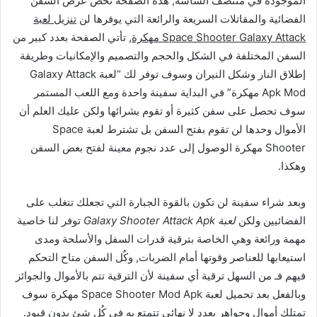
الموجودة في منتصف الشاشة, هذه الصفحة تخص عرض السفن
الفضائية والمقاتلات السريعة والرائعة التي يوفرها لن
تنزيل لعبة
Space Shooter Galaxy Attack مهكرة
, تأتي الصفحة بعدد كبير من
السفن المختلفة في الشكل والحجم والتصميم والإمكانيات وطريقة
إطلاق النار وشكل النيران وسوف توفر لك “لعبة Galaxy Attack
Apk Mod مهكرة” في البداية سفينة واحدة ومع اللعب المستمر
سوف تحصل على سفن كثيرة أو تقوم بشرائها ولكن عليك العلم أن
الأموال وحدها لن تقوم بفتح السفن بل تشترط لعبة Space
Shooter مهكرة الوصول إلى عدد نجوم معينة لفتح بعض السفن
وهكذا.
وبعد شراء سفينة لن تكون بالقوة الجبارة التي تجعلك تتغلب على
الفضائيين ولكن
لعبة Galaxy Shooter Attack Apk
توفر لنا خاصية
مهمة ورائعة وهي الخاصة بترقية قدرات السفل والأسلحة ومدى
استيعابها للعناصر وقوتها أمام الضربات, وكٌل السفن متاح التحكم
فيهم فـ من السهل ترقية أي سفينة لأن الترقية تتم بالأموال والجوائز
وبالفعل بعد تحميل لعبة Space Shooter Mod Apk مهكرة سوف
تمتلك أموال وجواهر بعدد لا نهائي تتمتع به في كُل شئ بدون قيود.