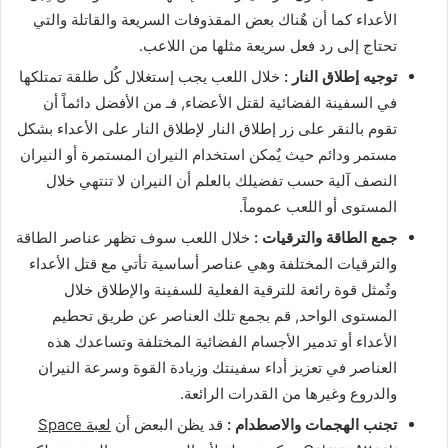
الأعداء كما أن هٌناك بعض المقذوفات السريعة والقاتلة والتي
تحتاج إلى رد فعل سريعة مثلها من اللاعب.
توجيه إطلاق النار :
خلال اللعب يجب إستغلال كٌل طلقة تمتلكها
في السفينة الفضائية لقتل الأعضاء, فـ من الأفضل دائماً أن
تقوم بالنقر على زر إطلاق النار لإطلاق النار على الأعداء بشكل
مستمر ودائم حيث يٌمكن استخدام النيران المستمرة أو النيران
النصف آلية حسب تفضيلك بالعلم أن النيران لا تنتهي خلال
المستوى أو اللعب عموماً.
جمع الطاقة والترقيات :
خلال اللعب سوف تظهر عناصر الطاقة
والترقيات المختلفة وهي عناصر أساسية تأتي مع قتل الأعداء
وتٌمثل قوة رائعة للترقية الفعلية للسفينة والإطلاق خلال
المستوى الواحد, قم بجمع تلك العناصر عن طريق تحطيم
الأعداء أو تدمير الأجسام الفضائية المختلفة وتساعدك هذه
العناصر في تعزيز أداء سفينتك وزيادة القوة وسرعة النيران
والدروع وغيرها من القدرات الرائعة.
تجنب الهجمات والاصطدام :
قد يظن البعض أن
لعبة Space