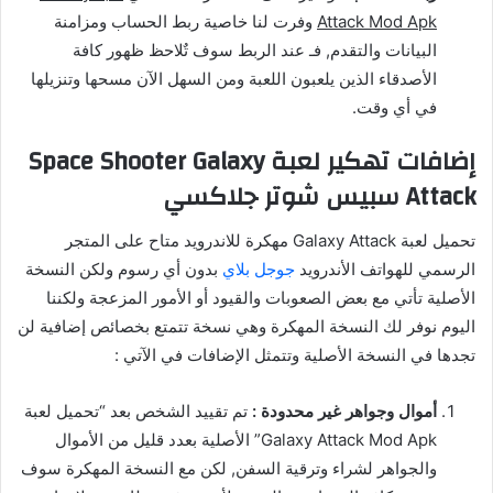
Attack Mod Apk
وفرت لنا خاصية ربط الحساب ومزامنة
البيانات والتقدم, فـ عند الربط سوف تٌلاحظ ظهور كافة
الأصدقاء الذين يلعبون اللعبة ومن السهل الآن مسحها وتنزيلها
في أي وقت.
إضافات تهكير لعبة Space Shooter Galaxy
Attack سبيس شوتر جلاكسي
تحميل لعبة Galaxy Attack مهكرة للاندرويد متاح على المتجر
الرسمي للهواتف الأندرويد
جوجل بلاي
بدون أي رسوم ولكن النسخة
الأصلية تأتي مع بعض الصعوبات والقيود أو الأمور المزعجة ولكننا
اليوم نوفر لك النسخة المهكرة وهي نسخة تتمتع بخصائص إضافية لن
تجدها في النسخة الأصلية وتتمثل الإضافات في الآتي :
أموال وجواهر غير محدودة :
تم تقييد الشخص بعد “تحميل لعبة
Galaxy Attack Mod Apk” الأصلية بعدد قليل من الأموال
والجواهر لشراء وترقية السفن, لكن مع النسخة المهكرة سوف