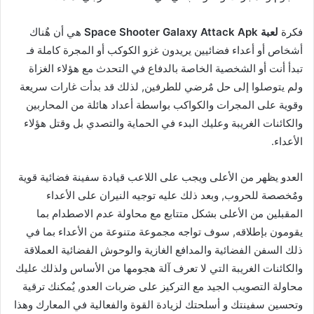
فكرة
لعبة Space Shooter Galaxy Attack Apk
هي أن هٌناك
أشخاص أو أعداء فضائيين يريدون غزو الكوكب أو المجرة كاملة فـ
تبدأ أنت أو الشخصية الخاصة بالدفاع في التحدث مع هؤلاء الغزاة
ولم يتوصلوا إلى حل مٌرضي للطرفين, لذلك قد بدأت غارات سريعة
وقوية على المجرات والكواكب بواسطة أعداد هائلة من المحاربين
والكائنات الغريبة وعليك البدء في الحماية والتصدي بل وقتل هؤلاء
الأعداء.
العدو يظهر من الأعلى ويجب على اللاعب قيادة سفينة فضائية قوية
ومٌخصصة للحروب, وبعد ذلك عليه توجيه النيران على الأعداء
المقبلين من الأعلى بشكل متتابع مع محاولة عدم الاصطدام بما
يقومون بإطلاقه, سوف تواجه مجموعة متنوعة من الأعداء بما في
ذلك السفن الفضائية والمدافع الغازية والوحوش الفضائية العملاقة
والكائنات الغريبة التي لا تعرف آلة هجومها من الأساس ولذلك عليك
محاولة التصويب الجيد مع التركيز على ضربات العدو, يٌمكنك ترقية
وتحسين سفينتك و أسلحتك لزيادة القوة والفعالية في المعارك وهذا