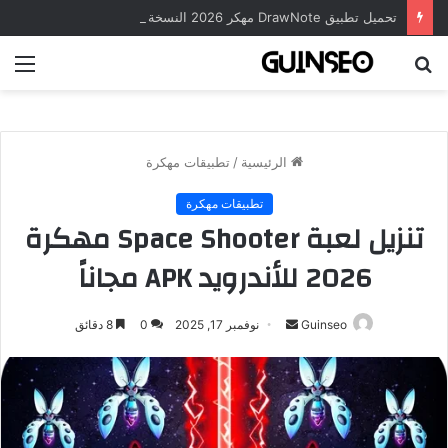
تحميل تطبيق DrawNote مهكر 2026 النسخة المدفوعة للأندرويد مجاناً
بحث
الق
عن
الرئيسية
/
تطبيقات مهكرة
تطبيقات مهكرة
تنزيل لعبة Space Shooter مهكرة
2026 للأندرويد APK مجاناً
أرسل
Guinseo
نوفمبر 17, 2025
0
8 دقائق
بريدا
إلكترونيا