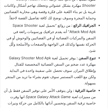
Shooter مهكرة
بشكل عشوائي وتجعلك تهاجم أشكال وكائنات
غريبة بل تم بناء اللعبة على فكرة وقصة وهي محاربة الفضائيين
وحماية المجرة وسوف نوضح لك كافة تفاصيل القصة لاحقاً.
الجرافيك الرائع :
من روائع “تحميل لعبة Space Shooter
Attack Mod Apk” أنه يقدم جرافيك ورسومات رائعة في
السفن والمركبات الفضائية أو في الفضائيين والوحوش أو في
الحركة نفسها وكذلك في الواجهة والصفحات والأسلحة وكٌل
شئ.
تنوع السفن :
يوفر تحميل لعبة Galaxy Shooter Mod Apk
مهكرة عدد ضخم من السفن الفضائية المخصصة للقتال
وإطلاق النيران, سوف تحصل على سفينة واحدة في البداية
ولكن مع اللعب المستمر سوف تقوم بشراء ما تريد من المتجر
بسهولة.
خاصية الترقية :
ولن يتوقف الأمر على توفير السفن فقط بل أن
من مميزات
لعبة Space Galaxy Attack Game
انها وفرت
خاصية ترقية السفن وتحسين أدائها بالكامل من حركة ونيرات