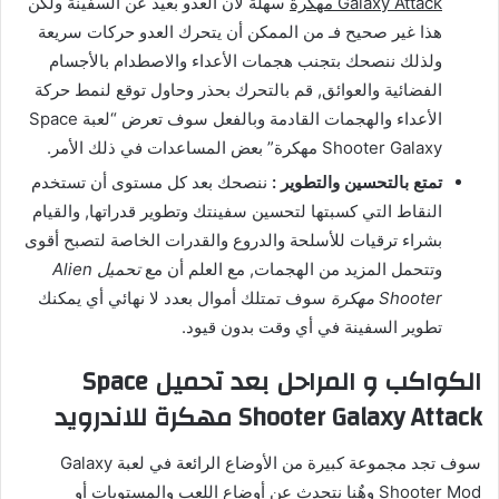
Galaxy Attack مهكرة
سهلة لأن العدو بعيد عن السفينة ولكن
هذا غير صحيح فـ من الممكن أن يتحرك العدو حركات سريعة
ولذلك ننصحك بتجنب هجمات الأعداء والاصطدام بالأجسام
الفضائية والعوائق, قم بالتحرك بحذر وحاول توقع لنمط حركة
الأعداء والهجمات القادمة وبالفعل سوف تعرض “لعبة Space
Shooter Galaxy مهكرة” بعض المساعدات في ذلك الأمر.
تمتع بالتحسين والتطوير :
ننصحك بعد كل مستوى أن تستخدم
النقاط التي كسبتها لتحسين سفينتك وتطوير قدراتها, والقيام
بشراء ترقيات للأسلحة والدروع والقدرات الخاصة لتصبح أقوى
وتتحمل المزيد من الهجمات, مع العلم أن مع
تحميل Alien
Shooter مهكرة
سوف تمتلك أموال بعدد لا نهائي أي يمكنك
تطوير السفينة في أي وقت بدون قيود.
الكواكب و المراحل بعد تحميل Space
Shooter Galaxy Attack مهكرة للاندرويد
سوف تجد مجموعة كبيرة من الأوضاع الرائعة في لعبة Galaxy
Shooter Mod وهٌنا نتحدث عن أوضاع اللعب والمستويات أو