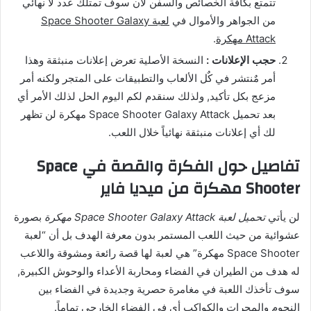
تتمتع بكافة الخصائص والسفن لأن سوف تمتلك عدد لا نهائي
من الجواهر والأموال في
لعبة Space Shooter Galaxy
Attack مهكرة
.
حجب الإعلانات :
النسخة الأصلية تعرض إعلانات منبثقة وهذا
أمر مٌنتشر في كٌل الألعاب والتطبيقات على المتجر ولكنه أمر
مزعج بكل تأكيد, ولذلك سنقدم لكم اليوم الحل لذلك الأمر أي
بعد تحميل Space Shooter Galaxy Attack مهكرة لن تظهر
لك أي إعلانات منبثقة نهائياً خلال اللعب.
تفاصيل حول الفكرة والقصة في Space
Shooter مهكرة من ميديا فاير
لن يأتي
تحميل لعبة Space Shooter Galaxy Attack مهكرة
بصورة
عشوائية من حيث اللعب المستمر بدون معرفة الهدف بل أن “لعبة
Space Shooter مهكرة” هي لعبة لها قصة رائعة ومشوقة واللاعب
له هدف من الطيران في الفضاء ومحاربة الأعداء والوحوش الكبيرة,
سوف تأخذك اللعبة في مغامرة حصرية وجديدة في الفضاء بين
النجوم والمجرات والكواكب أي في الفضاء الخارجي تماماً.