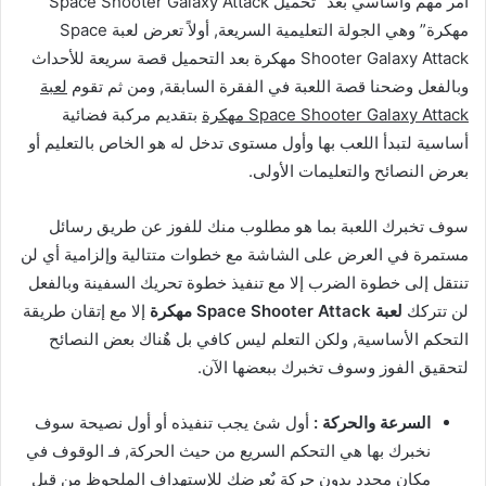
أمر مهم وأساسي بعد “تحميل Space Shooter Galaxy Attack
مهكرة” وهي الجولة التعليمية السريعة, أولاً تعرض لعبة Space
Shooter Galaxy Attack مهكرة بعد التحميل قصة سريعة للأحداث
وبالفعل وضحنا قصة اللعبة في الفقرة السابقة, ومن ثم تقوم
لعبة
Space Shooter Galaxy Attack مهكرة
بتقديم مركبة فضائية
أساسية لتبدأ اللعب بها وأول مستوى تدخل له هو الخاص بالتعليم أو
بعرض النصائح والتعليمات الأولى.
سوف تخبرك اللعبة بما هو مطلوب منك للفوز عن طريق رسائل
مستمرة في العرض على الشاشة مع خطوات متتالية وإلزامية أي لن
تنتقل إلى خطوة الضرب إلا مع تنفيذ خطوة تحريك السفينة وبالفعل
لن تتركك
لعبة Space Shooter Attack مهكرة
إلا مع إتقان طريقة
التحكم الأساسية, ولكن التعلم ليس كافي بل هٌناك بعض النصائح
لتحقيق الفوز وسوف تخبرك ببعضها الآن.
السرعة والحركة :
أول شئ يجب تنفيذه أو أول نصيحة سوف
نخبرك بها هي التحكم السريع من حيث الحركة, فـ الوقوف في
مكان محدد بدون حركة يٌعرضك للإستهداف الملحوظ من قِبل