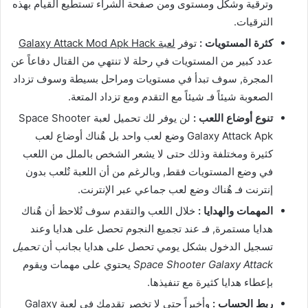
وترقية وشكل ومستوى ومن صفحة الشراء تستطيع القيام بهذه
الترقيات.
كثرة المستويات :
توفر
لعبة Galaxy Attack Mod Apk Hack
عدد كبير من المستويات في رحلة لا تنتهي من القتال دفاعاً عن
المجرة, سوف تبدأ في مستويات ومراحل بسيطة وسوف تزداد
الصعوبة شيئاً فـ شيئاً مع التقدم ومع تزداد المتعة.
تنوع أوضاع اللعب :
لن يوفر لك تحميل لعبة Space Shooter
Galaxy Attack Apk وضع لعب واحد بل هٌناك أوضاع لعب
كثيرة ومختلفة وذلك حتى لا يشعر الشخص بالملل من اللعب
في وضع المستويات فقط, وبالرغم من أن اللعبة تٌلعب بدون
إنترنت فـ هٌناك وضع لعب جماعي عبر الإنترنت.
المهمات والهدايا :
خلال اللعب والتقدم سوف تُلاحظ أن هٌناك
هدايا مستمرة, فـ عند تجميع النجوم تحصل على هدايا وعند
تسجيل الدخول بشكل يومي تحصل على هدايا بجانب أن
تحميل
Space Shooter Galaxy Attack
يحتوي على مهمات ويقوم
بإعطاء هدايا كثيرة مع تنفيذها.
ربط الحساب :
وأخيراً حتى لا تخصر تقدمك في
لعبة Galaxy