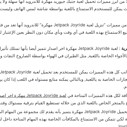
من أبرز مميزات تحميل لعبة جتبك جيوريد مهكرة للاندرويد أنها سهلة ولا 
ث يمكن للمستخدم الاستمتاع باللعبة بواسطة شاشة لمس الهاتف وليست
من مميزات “تنزيل لعبة Jetpack Joyride مهكرة” للاندرويد أ
ع الاستمتاع بهذه اللعبة في أي وقت وبأي مكان دون النظر بعين الإعتبار لل
ية :
لعبة Jetpack Joyride مهكرة اخر اصدار تتميز أيضا بأنها تمتلك
لأجواء الخاصة باللعبة, مثل الطيران في الهواء بواسطة الصاروخ النفاث وأ
نب كل هذه المميزات يمكن للمستخدم بعد
تحميل لعبة Jetpack Joyride مهكرة
ازات الخاصة به ياللعبة, وبالتالي يمكنه متابع مستواه في اللعب إذا كان ي
م.
فة لكل هذه المميزات المتاحة في
لعبة Jetpack Joyride مهكرة اخر اصدار
 بالمتجر الخاص باللعبة الذي من خلاله تستطيع القيام بترقية مستواك وقدر
أيضا تحميل Jetpack Joyride مهكرة يتميز بأنه يقدم لك مجموعة من الم
Joyr