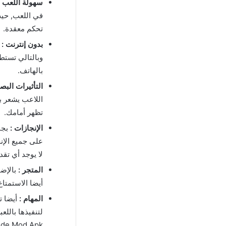
سهولة اللعب :
في اللعب, حي
تحكم معقدة.
بدون إنترنت :
وبالتالي تستطي
بالهاتف.
التأثيرات البصر
اللاعب يشعر با
تظهر أمامك.
الإنجازات :
بجا
على جميع الإنج
لا يوجد أي تقد
المتجر :
بالإضا
أيضا الاستمتاع
المهام :
ide Mod Apk.