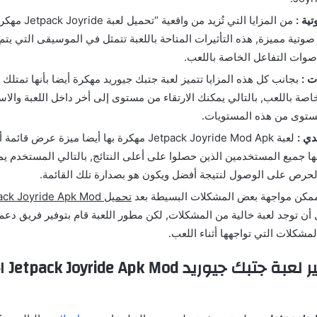
ية :
من المزايا التي تُزي
صوتية مميزة, هذه التأثيرات المتاحة باللعبة تتمثل في الموسيقى التي يتم ا
أصوات التفاعل الخاصة باللعب.
ت :
بجانب كل هذه المزايا تتميز لعبة جتبك جيوريد مهكرة أيضا بأنها تمتل
صة باللعب, بالتالي يمكنك الارتقاء من مستوى إلى أخر داخل اللعبة والاس
ستوى من هذه المستويات.
دي :
لعبة Jetpack Joyride Mod Apk مهكرة بها أيضا ميزة عر
بها جميع المستخدمين الذين حصلوا على أعلى النتائج, بالتالي المستخدم يم
الحرص على الوصول لنتيجة أفضل ويكون هو بصدارة تلك القائمة.
مكن مواجهة بعض المشكلات البسيطة بعد
تحميل Jetpack Joyride Apk Mod مهكرة
ول أن توجد لعبة خالية من المشكلات, لكن مطور اللعبة قام بتوفير فريق دع
مشكلات التي تواجهها أثناء اللعب.
إضافات 