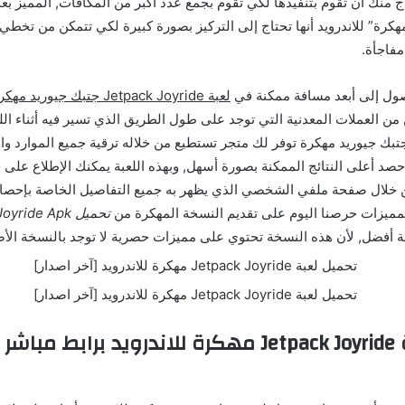
ج منك أن تقوم بتنفيذها لكي تقوم بجمع عدد أكبر من المكافآت, المميز بعد
Jetpack Joyri مهكرة” للاندرويد أنها تحتاج إلى التركيز بصورة كبيرة لكي تتمكن من تخ
فاجأة.
صول إلى أبعد مسافة ممكنة في
لعبة Jetpack Joyride جتبك جيوريد مهكرة
ن العملات المعدنية التي توجد على طول الطريق الذي تسير فيه أثناء الل
Jetpack Joyri جتبك جيوريد مهكرة توفر لك متجر تستطيع من خلاله ترقية جميع الموار
صد أعلى النتائج الممكنة بصورة أسهل, وبهذه اللعبة يمكنك الإطلاع على 
 خلال صفحة ملفي الشخصي الذي يظهر به جميع التفاصيل الخاصة بإحصائ
لمميزات حرصنا اليوم على تقديم النسخة المهكرة من
تحميل Jetpack Joyride Apk
 أفضل, لأن هذه النسخة تحتوي على مميزات حصرية لا توجد بالنسخة الأص
مميزات لعبة Jetpack Joyride مهكرة للاندرويد برابط م