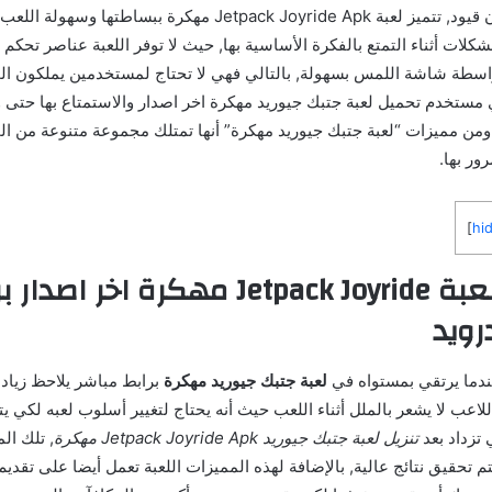
هاتفه المحمول بدون قيود, تتميز لعبة Jetpack Joyride Apk مهكرة ببساطتها
كلات أثناء التمتع بالفكرة الأساسية بها, حيث لا توفر اللعبة عناصر تحكم 
واسطة شاشة اللمس بسهولة, بالتالي فهي لا تحتاج لمستخدمين يملكون ا
 مستخدم تحميل لعبة جتبك جيوريد مهكرة اخر اصدار والاستمتاع بها حتى و
من مميزات “لعبة جتبك جيوريد مهكرة” أنها تمتلك مجموعة متنوعة من ال
ور بها.
]
hi
نبذة حول لعبة Jetpack Joyride مهكرة اخر اص
رويد
ندما يرتقي بمستواه في
لعبة جتبك جيوريد مهكرة
برابط مباشر يلاحظ زياد
لاعب لا يشعر بالملل أثناء اللعب حيث أنه يحتاج لتغيير أسلوب لعبه لكي ي
 تزداد بعد
تنزيل لعبة جتبك جيوريد Jetpack Joyride Apk مهكرة
, تلك ال
 يتم تحقيق نتائج عالية, بالإضافة لهذه المميزات اللعبة تعمل أيضا على تقد