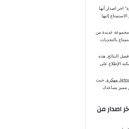
د من واقعية “تحميل لعبة Jetpack Joyride مهكرة” اخر اصدار أنها
لاستمتاع إليها
ك مجموعة عديدة من
تمتاع بالتحديات
ض قائمة أفضل النتائج, هذه
كنه الإطلاع على
, حيث
م مميز يساعدك
تهكير لعبة جتبك جيوريد Jetpack Joyride Apk Mod اخر اصدار من