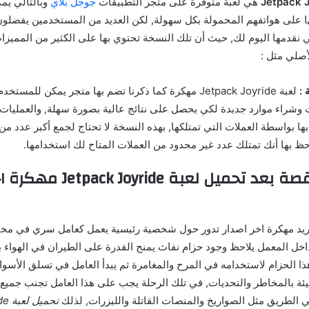
هي لعبة متوفرة على متجر التطبيقات
جوجل بلاي
وبالتالي يم
 على هواتفهم المحمولة بكل سهولة, لكن العديد من المستخدمين يفضلو
 نقدمها اليوم لك, حيث أن تلك النسخة تحتوي بها على الكثير من المميزات
أصلي مثل :
 :
لعبة Jetpack Joyride مهكرة كما ذكرنا تضم بها متجر يمكن للمس
ت وشراء موارد جديدة لكي يحصل على نتائج عالية بصورة سهلة, والعمليات 
بها بواسطة العملات التي تمتلكها, بهذه النسخة لا تحتاج لجمع أكبر عدد من 
احظ بها أنك تمتلك عدد غير محدود من العملات المتاح لك استخدامها.
نظرة على القصة بعد تحميل لعبة ride
يد مهكرة اخر اصدار تدور حول شخصية رئيسية يعمل كعامل سري في مختب
اخل المعمل يلاحظ وجود حزام نفاث يمنح القدرة على الطيران في الهواء باح
ا الحزام لاستخدامه في المرح والمغامرة ثم يبدأ العامل في تسلق الأسوار
ئة بالمخاطر والتحديات, في تلك الرحلة يجب على هذا العامل تجنب جميع 
ي الطريق مثل الصواريخ والمنصات القاتلة والليزرات, لذلك
تحمي