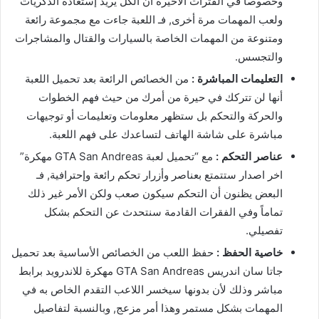
وخصوصاً في الفترات الأخيرة أن الكٌل يريد إستعادة الذكريات
ولعب المهمات مرة أخرى, فـ اللعبة جاءت مع مجموعة رائعة
ومتنوعة من المهمات الخاصة بالسيارات والقتال والمشاجرات
والتجسس.
التعليمات المباشرة :
من الخصائص الرائعة بعد تحميل اللعبة
أنها لن تتركك في حيرة من أمرك من حيث فهم الخطوات
والحركة والتحكم بل ستظهر معلومات وتعليمات أو توجيهات
مباشرة على شاشة الهاتف لتساعدك على فهم اللعبة.
عناصر التحكم :
مع “تحميل لعبة GTA San Andreas مهكرة”
اخر اصدار ستتمتع بعناصر وأزرار تحكم رائعة وإحترافية, فـ
البعض يظنون أن التحكم سيكون صعب ولكن الأمر غير ذلك
تماماً وفي الفقرات القادمة سنتحدث عن التحكم بشكل
تفصيلي.
خاصية الحفظ :
حفظ اللعب من الخصائص الأساسية بعد تحميل
جاتا سان اندريس GTA San Andreas مهكرة للاندرويد برابط
مباشر وذلك لأن بدونها سيخسر اللاعب التقدم الخاص به في
المهمات بشكل مستمر وهذا أمر مزعج, وبالنسبة لتفاصيل