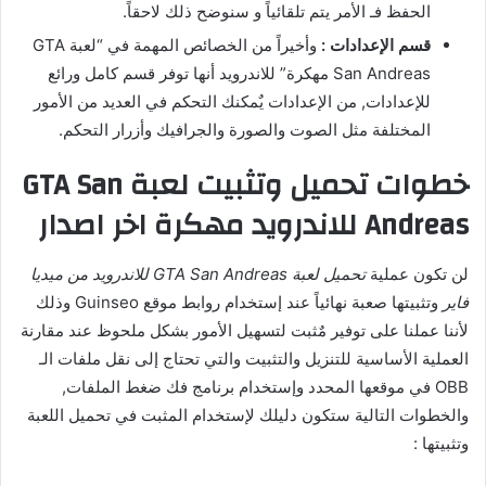
الحفظ فـ الأمر يتم تلقائياً و سنوضح ذلك لاحقاً.
قسم الإعدادات :
وأخيراً من الخصائص المهمة في “لعبة GTA
San Andreas مهكرة” للاندرويد أنها توفر قسم كامل ورائع
للإعدادات, من الإعدادات يٌمكنك التحكم في العديد من الأمور
المختلفة مثل الصوت والصورة والجرافيك وأزرار التحكم.
خطوات تحميل وتثبيت لعبة GTA San
Andreas للاندرويد مهكرة اخر اصدار
لن تكون عملية
تحميل لعبة GTA San Andreas للاندرويد من ميديا
فاير
وتثبيتها صعبة نهائياً عند إستخدام روابط موقع Guinseo وذلك
لأننا عملنا على توفير مٌثبت لتسهيل الأمور بشكل ملحوظ عند مقارنة
العملية الأساسية للتنزيل والتثبيت والتي تحتاج إلى نقل ملفات الـ
OBB في موقعها المحدد وإستخدام برنامج فك ضغط الملفات,
والخطوات التالية ستكون دليلك لإستخدام المثبت في تحميل اللعبة
وتثبيتها :