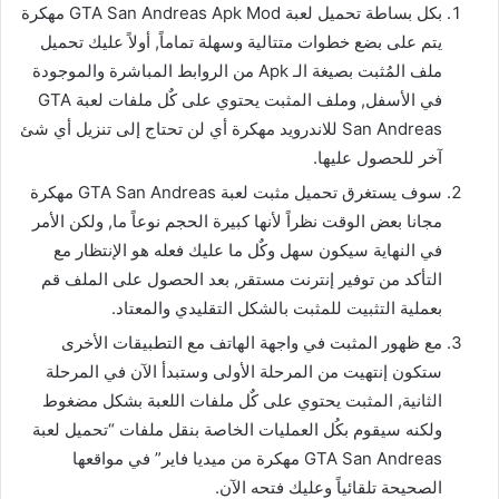
بكل بساطة تحميل لعبة GTA San Andreas Apk Mod مهكرة
يتم على بضع خطوات متتالية وسهلة تماماً, أولاً عليك تحميل
ملف المُثبت بصيغة الـ Apk من الروابط المباشرة والموجودة
في الأسفل, وملف المثبت يحتوي على كٌل ملفات لعبة GTA
San Andreas للاندرويد مهكرة أي لن تحتاج إلى تنزيل أي شئ
آخر للحصول عليها.
سوف يستغرق تحميل مثبت لعبة GTA San Andreas مهكرة
مجانا بعض الوقت نظراً لأنها كبيرة الحجم نوعاً ما, ولكن الأمر
في النهاية سيكون سهل وكٌل ما عليك فعله هو الإنتظار مع
التأكد من توفير إنترنت مستقر, بعد الحصول على الملف قم
بعملية التثبيت للمثبت بالشكل التقليدي والمعتاد.
مع ظهور المثبت في واجهة الهاتف مع التطبيقات الأخرى
ستكون إنتهيت من المرحلة الأولى وستبدأ الآن في المرحلة
الثانية, المثبت يحتوي على كٌل ملفات اللعبة بشكل مضغوط
ولكنه سيقوم بكُل العمليات الخاصة بنقل ملفات “تحميل لعبة
GTA San Andreas مهكرة من ميديا فاير” في مواقعها
الصحيحة تلقائياً وعليك فتحه الآن.