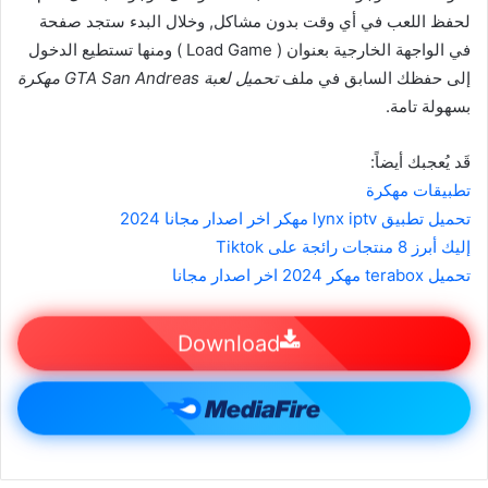
لحفظ اللعب في أي وقت بدون مشاكل, وخلال البدء ستجد صفحة
في الواجهة الخارجية بعنوان ( Load Game ) ومنها تستطيع الدخول
إلى حفظك السابق في ملف
تحميل لعبة GTA San Andreas مهكرة
بسهولة تامة.
قَد يُعجبك أيضاً:
تطبيقات مهكرة
تحميل تطبيق lynx iptv مهكر اخر اصدار مجانا 2024
إليك أبرز 8 منتجات رائجة على Tiktok
تحميل terabox مهكر 2024 اخر اصدار مجانا
Download