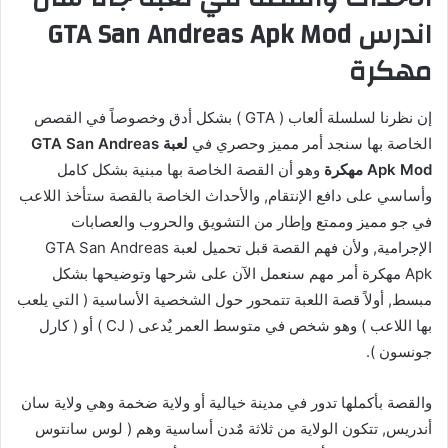
اندرس GTA San Andreas Apk Mod
مهكرة
إن نظرنا لسلسلة ألعاب ( GTA ) بشكل أدق وخصوصاً في القصص
الخاصة بها سنجد أمر مميز وحصري في
لعبة GTA San Andreas
Apk Mod مهكرة
وهو أن القصة الخاصة بها مبنية بشكل كامل
وأساسي على دافع الإنتقام, والأحداث الخاصة بالقصة ستأخذ اللاعب
في جو مميز وممتع وإطار من التشويق والحروب والعصابات
الإجرامية, ولأن فهم القصة قبل تحميل لعبة GTA San Andreas
Apk مهكرة أمر مهم سنعمل الآن على شرحها وتوضيحها بشكل
مبسط, أولاً قصة اللعبة تتمحور حول الشخصية الأساسية ( التي يلعب
بها اللاعب ) وهو شخص في متوسط العمر يٌدعى ( CJ ) أو ( كارل
جونسون ).
والقصة بأكملها تدور في مدينة خيالية أو ولاية ضخمة وهي ولاية سان
أندريس, تتكون الولاية من ثلاثة مٌدن أساسية وهم ( لوس سانتوس