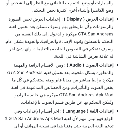
والسيارات أو وضع التصويب التلقائي مع النظر إلى الشخص أو
وضع الكاميرا وأشياء أخرى كثيرة تخص التحكم.
إعدادات العرض ( Display ) :
إعدادات العرض تخص الصورة
والرسومات وكٌل ما يتعلق بهم وسوف تتمكن بعد تحميل لعبة
GTA San Andreas مهكرة والدخول إلى ذلك القسم من
التحكم بالسطوع وقوته الإضاءة والجرافيك والجودة بشكل عام,
وسوف تتحكم في النصوص الخاصة بالتعليمات واي شئ اخر
له علاقة بعرض الشاشة في اللعبة.
إعدادات الصوت ( Audio ) :
ومن الأقسام الرائعة والمهمة
والمطورة بشكل ملحوظ بعد
تحميل لعبة GTA San Andreas
مهكرة
برابط مباشر من ميديا فاير ومنه ستتحكم في كٌل ما
يخص الصوت والتأثيرات, ومن الخصائص المدعومة في لعبة
GTA San Andreas Apk Mod مهكرة هي خاصية الراديو
ويٌمكن التحكم بها عن طريق قسم الصوت بالإعدادات.
إعدادات اللغة ( Language ) :
اخر أقسام الإعدادات وفي
الوقع فهو ليس مهم لأن لعبة GTA San Andreas Apk Mod لا
تدعم اللغة العربية حتى وقتنا هذا في نسخة الهواتف أو أي