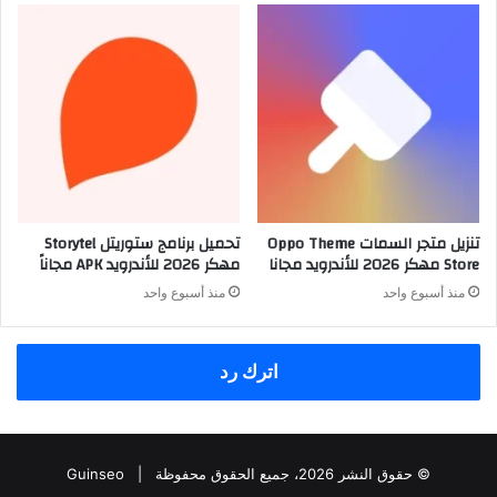
تنزيل متجر السمات Oppo Theme
تحميل برنامج ستوريتل Storytel
Store مهكر 2026 للأندرويد مجانا
مهكر 2026 للأندرويد APK مجاناً
منذ أسبوع واحد
منذ أسبوع واحد
اترك رد
© حقوق النشر 2026، جميع الحقوق محفوظة |
Guinseo