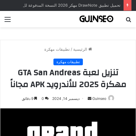
تحميل تطبيق DrawNote مهكر 2026 النسخة المدفوعة للأندرويد مجاناً
بحث
الق
عن
الرئيسية
/
تطبيقات مهكرة
تطبيقات مهكرة
تنزيل لعبة GTA San Andreas
مهكرة 2025 للأندرويد APK مجاناً
أرسل
Guinseo
ديسمبر 14, 2024
0
9 دقائق
بريدا
إلكترونيا