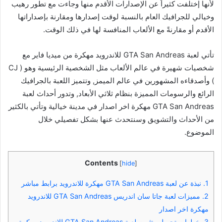
لأنها إختلفت كثيراً عن الإصدارات الأقدم منها وجاءت مع تطور رهيب
وخيالي للجرافيك العام بالنسبة لوقت إصدارها ومقارنة بإصداراتها
الأقدم أو مقارنةً مع الألعاب المنافسة لها في ذلك الوقت.
تأتي لعبة GTA San Andreas للاندرويد مهكرة من ميديا فاير مع
شخصيات شهيرة في عالم الألعاب مثل الشخصية الرئيسية وهو ( CJ
) وأصدقاءه المشهورين في عالم الميمز, وتتميز اللعبة بالجرافيك
الرائع والرسومات المميزة بنظام ثلاثي الأبعاد, وتدور أحداث لعبة
GTA San Andreas مهكرة اخر اصدار في مدينة خيالية وتأتي بالكثير
من الأحداث والتشويق وسنتحدث عنها بشكل تفصيلي خلال
الموضوع.
Contents
[
hide
]
1.
نبذة عن لعبة GTA San Andreas مهكرة للاندرويد برابط مباشر
2.
مميزات لعبة جاتا سان اندريس GTA San Andreas للاندرويد
مهكرة اخر اصدار
3.
خطوات تحميل وتثبيت لعبة GTA San Andreas للاندرويد مهكرة