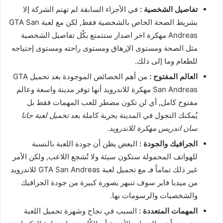
تفاصيل الشخصية :
في الأجزاء السابقة لم تهتم الشركة إلا
بشريط الصحة الخاص بالشخصية فقط, لكن مع لعبة GTA San
Andreas مهكرة اخر اصدار ستتمتع بكُل تفاصيل الشخصية
مثل الصحة ومستوى الإرهاق ومستوى راحته ومستوى إحتياجه
للطعام وما إلى ذلك.
العالم المفتوح :
من أهم الخصائص الموجودة بعد تحميل GTA
San Andreas مهكرة للاندرويد أنها توفر مدينة واسعة وعالم
مفتوح كامل, أي لن تكون مضطر للعب المهمات فقط بل
يٌمكنك التجول في المدينة بحرية كاملة بعد
تحميل لعبة جاتا
سان اندريس مهكرة للاندرويد
.
الجرافيك والجودة :
البعض يظن أن جودة اللعبة بالنسبة
للهواتف المحمولة ستكون سيئة ولا تٌشجع اللاعب, ولكن الأمر
غير ذلك تماماً فـ مع تحميل لعبة GTA San Andreas للاندرويد
من ميديا فاير سوف تنبهر بصورة كبيرة من جودة الجرافيك
والشخصيات والرسومات بها.
المهمات المتعددة :
السبب في نجاح وشهرة تحميل اللعبة