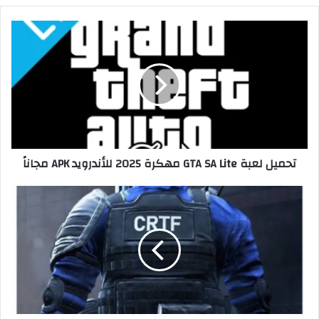
تحميل لعبة GTA SA Lite مهكرة 2025 للأندرويد APK مجاناً