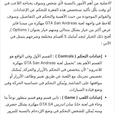
الاصلية
من أهم الأمور بالنسبة لأي شخص وسوف يحتاجه اللاعب في
أي وقت بكُل تأكيد سنخصص هذه الفقرة للتحكم عن الإعدادات
والقوائم الموجودة من حيث الأهمية والتحكم في التفاصيل, وسوف
تٌلاحظ في واجهة لعبة GTA San Andreas مهكرة من ميديا فاير
عرض أكثر من خيار بشكل متتالي ومنهم خيار بعنوان ( Options ),
أفتح ذلك الخيار لتجد أمامك 5 أقسام مختلفة وشرحهم يتمثل في
الآتي :
إعدادات التحكم ( Controls ) :
القسم الأول وفي الواقع هو
القسم الأهم بعد “تحميل لعبة GTA San Andreas مهكرة
للاندرويد” لأن يتخصص في التحكم بالأزرار والحركة, يٌمكنك
تخصيص تجربتك مع اللعبة عن طريق تغيير وظائف الأزرار أو
مواقعها على الشاشة, ويُمكن التحكم في حساسية الحركة وفي
وضع قيادة السيارات.
إعدادات اللعب ( Game ) :
ثاني قسم وهو قسم متطور نوعاً ما
وجاء في
لعبة جاتا سان اندرس GTA SA مهكرة
بشكل حصري,
ومنه يٌمكن للشخص التحكم في وضع الإزدحام بالنسبة للمرور