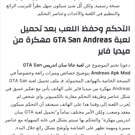
نسخة رسمية, ولكن كٌل شئ سيكون سهل نظراً للترتيب الرائع
والتنظيم في اللعبة والأحداث وعناصر التحكم.
التحكم وحفظ اللعب بعد تحميل
لعبة GTA San Andreas مهكرة من
ميديا فاير
دعونا نختم الموضوع عن
لعبة جاتا سان اندريس GTA San
Andreas Apk Mod
بتوضيح خصائص وميزات رائعة وخصوصاً في
النسخة الخاصة بالهواتف المحمولة, فـ ملف تحميل لعبة GTA San
Andreas مهكرة من ميديا فاير على الهاتف يأتي مع تفكير عميق في
شكل عناصر وطريقة التحكم مقارنة بالكمبيوتر, واي شخص لم
يٌجرب اللعبة إلى وقتنا هذا على الهاتف سيعتقد أن التحكم سيكون
معقد وصعب, ولكن الأمر مختلف تماماً و”تحميل لعبة GTA سان
اندريس مهكرة” والتحكم بها سيتم بشكل في غاية السهولة مع عناصر
مميزة ومهمة تظهر على الشاشة وتٌوضَح بشكل رائع خلال البدء,