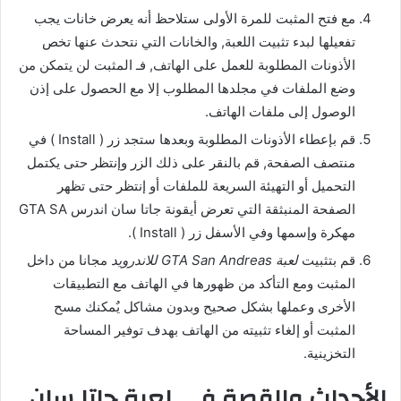
مع فتح المثبت للمرة الأولى ستلاحظ أنه يعرض خانات يجب
تفعيلها لبدء تثبيت اللعبة, والخانات التي نتحدث عنها تخص
الأذونات المطلوبة للعمل على الهاتف, فـ المثبت لن يتمكن من
وضع الملفات في مجلدها المطلوب إلا مع الحصول على إذن
الوصول إلى ملفات الهاتف.
قم بإعطاء الأذونات المطلوبة وبعدها ستجد زر ( Install ) في
منتصف الصفحة, قم بالنقر على ذلك الزر وإنتظر حتى يكتمل
التحميل أو التهيئة السريعة للملفات أو إنتظر حتى تظهر
الصفحة المنبثقة التي تعرض أيقونة جاتا سان اندرس GTA SA
مهكرة وإسمها وفي الأسفل زر ( Install ).
قم بتثبيت
لعبة GTA San Andreas للاندرويد
مجانا من داخل
المثبت ومع التأكد من ظهورها في الهاتف مع التطبيقات
الأخرى وعملها بشكل صحيح وبدون مشاكل يٌمكنك مسح
المثبت أو إلغاء تثبيته من الهاتف بهدف توفير المساحة
التخزينية.
الأحداث والقصة في لعبة جاتا سان