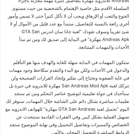
Andreas للاندرويد مهكرة بتفاصيل كثيرة مهمة مقارنة بأجزاء
السلسلة الأقدم مثل خاصية الإهتمام بالشخصية من حيث مستوى
الجوع والتعب أو الإرهاق ويجب أن لا تأكل كثيراً حتى لا تسمن وأمور
أخرى رائعة بالنسبة للتفاصيل, ستبدأ مع عدد قليل من الأموال أو لا
شئ تقريباً وسوف تقودك “لعبة جاتا سان اندرس GTA San
Andreas Apk مهكرة” في البداية إلى صديق لك ومن ثم تبدأ
الأحداث والمهمات المتتابعة.
ستكون المهمات في البداية سهلة للغاية والهدف منها هو التأقلم
والدخول في الأحداث ولكن مع البدء والتقدم ستُلاحظ وجود مهمات
في غاية الصعوبة وتحتاج إلى تفكير وإتخاذ القرارات الصحيحة ولن
تتركك لعبة San Andreas Mod Apk مهكرة للاندرويد في حيرة بل
ستأخذك في جولة تعليمية لتوضيح عناصر التحكم ومن ثم ستجد
تعليمات مباشرة بشكل دائم على الشاشة خلال المهمات, سنوفر لك
اليوم “تحميل لعبة GTA San Andreas مهكرة” للهواتف الاندرويد مع
تسهيل العملية بشكل كبير, وفي الفقرات القادمة سنتحدث عن
الخصائص والمميزات وتفاصيل التحميل وفي نهاية الموضوع ستجد
الروابط المباشرة للتحميل المجاني والأمن.