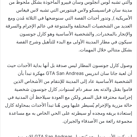
والتي تشبه لوس أنجلوس وسان فييرو المأخوذة بشكل ملحوظ من
مدينة سان فرانسيسكو ولاس فينتورس التي تشبه لاس فيغاس
الأمريكية ), وتدور أحداث القصة التي سنوضحها في الثلاثة مُدن ومع
العديد من الشخصيات المختلفة والمتنوعة في عالم الإجرام والسرقة
والإتجار بالمخدرات, والشخصية الأساسية وهو كارل جونسون
سيكون في مطار المدينة الأولى مع البدء للتأهيل وشرح القصة
بشكل متتالي خلال المهمات.
وصول كارل جونسون المطار ليس صدفة بل أنها بداية الأحداث حيث
أن لعبة جاتا سان اندريس GTA San Andreas مهكرة تبدأ بأن
الشخصية الأساسية عاد إلى المدينة للإنتقام من الأشخاص الذين
قاموا بقتل والدته بعد سفر دام لسنوات, كارل جونسون شخصية
إجرامية محترفة قبل السفر ولكن مع العودة سيلاحظ أن المدنية في
حالة مزرية والإجرام يٌسيطر عليها ومن هٌنا تبدأ الأحداث بمحاولة كارل
إستعادة بريقه ومجده أو سيطرته على الحي الخاص به مع مساعدة
مجموعة رائعة من الأصدقاء والجيران.
لن يكون الأمر سهل بعد “تحميل GTA San Andreas للاندرويد