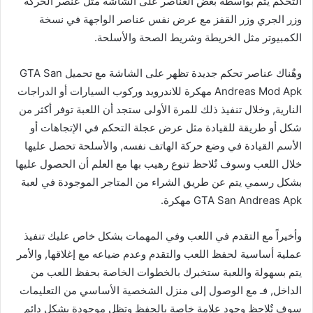
التحكم يتم بواسطة بعض العناصر على الشاشة مثل عنصر الحركة
وزر الجري وزر القفز مع عرض نفس عناصر الواجهة في نسخة
الكمبيوتر مثل الخريطة وشريط الصحة والأسلحة.
وهٌناك عناصر تحكم جديدة تظهر على الشاشة مع تحميل GTA San
Andreas Mod Apk مهكرة للاندرويد وركوب السيارات أو الدراجات
النارية, وخلال تنفيذ ذلك للمرة الأولى ستجد أن اللعبة توفر أكثر من
شكل أو طريقة للقيادة مثل عرض عجلة التحكم في الإتجاهات أو
الأسم القيادة في وضع حركة الهاتف نفسه, والأسلحة تحصل عليها
خلال اللعب وسوف تٌلاحظ تنوع رهيب بها مع العلم أن الحصول عليها
بشكل رسمي يتم عن طريق الشراء من المتاجر الموجودة في لعبة
GTA San Andreas Apk مهكرة.
وأخيراً مع التقدم في اللعب وفي المهمات بشكل خاص عليك تنفيذ
عملية أساسية لحفظ اللعب والتقدم وعدم ضياعه مع إغلاقها, والأمر
يتم بسهولة واللعبة ستخبرك بالخطوات الخاصة بحفظ اللعب من
الداخل, فـ مع الوصول إلى منزل الشخصية الأساسي من التعليمات
سوف تٌلاحظ وجود علامة خاصة بالحفظ وتظل موجودة بشكل دائم