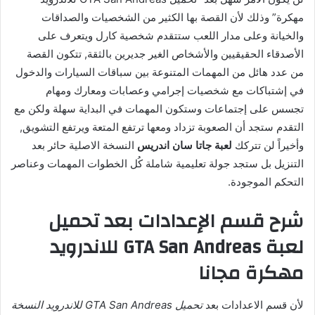
مهكرة” وذلك لأن القصة بها الكثير من الشخصيات والصداقات
والخيانة وعلى مدار اللعب ستتقدم شخصية كارل ويتعرف على
الأصدقاء الحقيقيين والأشخاص الغير جديرين بالثقة, تتكون القصة
من عدد هائل من المهمات المتنوعة بين سباقات السيارات والدخول
في إشتباكات مع شخصيات إجرامي وعصابات ومعارك ومهام
تجسس على إجتماعات وستكون المهمات في البداية سهلة ولكن مع
التقدم ستجد أن الصعوبة تزداد ومعها ترتفع المتعة ويرتفع التشويق,
وأخيراً لن تتركك
لعبة جاتا سان اندريس
النسخة الاصلية حائر بعد
التنزيل بل ستجد جولة تعليمية شاملة كُل الخطوات المهمات وعناصر
التحكم الموجودة.
شرح قسم الإعدادات بعد تحميل
لعبة GTA San Andreas للاندرويد
مهكرة مجانا
لأن قسم الاعدادات بعد
تحميل GTA San Andreas للاندرويد النسخة