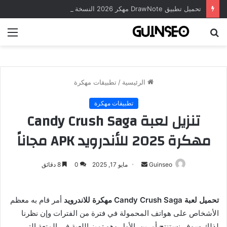
تحميل تطبيق DrawNote مهكر 2026 النسخة المدفوعة للأندرويد مجاناً
بحث
الق
عن
الرئيسية
/
تطبيقات مهكرة
تطبيقات مهكرة
تنزيل لعبة Candy Crush Saga
مهكرة 2025 للأندرويد APK مجاناً
أرسل
Guinseo
مايو 17, 2025
0
8 دقائق
بريدا
إلكترونيا
تحميل لعبة Candy Crush Saga مهكرة للاندرويد
أمر قام به معظم
الأشخاص على هواتف المحمولة في فترة من الفترات وإن نظرنا
لذلك سوف نستنتج أمرين, الأول وهو تميز اللعبة في المتعة التي