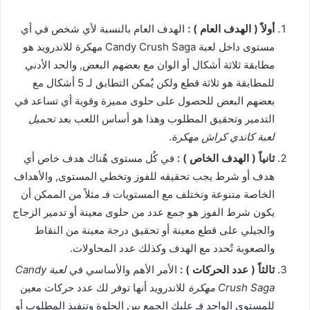
أولاً ( الهدف العام ) :
الهدف العام بالنسبة لأي شخص في أي
مستوى داخل لعبة Candy Crush Saga مهكرة للاندرويد هو
مطابقة ثلاثة أشكال أو الوان مع بعضهم البعض, والحد الأدني
للمطابقة هو ثلاثة قطع ولكن يٌمكن التطابق لـ 5 أشكال مع
بعضهم البعض للحصول على حلوى مميزة وقوية أي تساعد في
التدمير وتحقيق المطلوب وهذا هو أساس اللعب بعد
تحميل
لعبة كاندي كراش مهكرة
.
ثانياً ( الهدف الخاص ) :
في كُل مستوى هٌناك هدف خاص أي
هدف أو شرط يجب تحقيقه للفوز وتخطي المستوى, والأهداف
الخاصة متنوعة وتختلف مع المستويات فـ مثلاً من الممكن أن
يكون شرط الفوز هو جمع عدد من حلوى معينة أو تدمير الزجاج
والجيلي على قطع معينة أو تحقيق درجة معينة من النقاط
والصعوبة تٌحدد مع الهدف وكذلك عدد المحاولات.
ثالثاً ( عدد الحركات ) :
الأمر الأهم والأساسي في
لعبة Candy
Crush Saga مهكرة
للاندرويد أنها توفر لك عدد حركات معين
للمستوى الواحد فـ عليك الجمع بين الحلوة وتنفيذ المطلوب أو