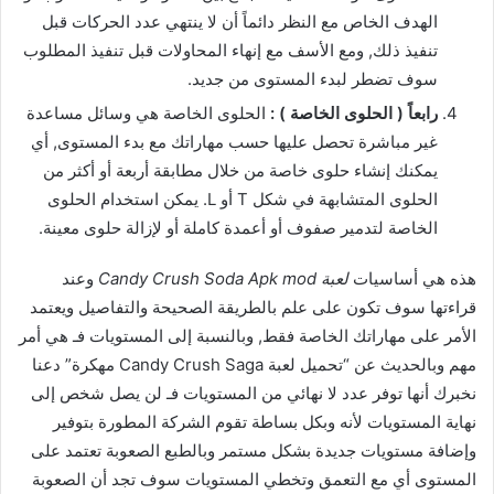
الهدف الخاص مع النظر دائماً أن لا ينتهي عدد الحركات قبل
تنفيذ ذلك, ومع الأسف مع إنهاء المحاولات قبل تنفيذ المطلوب
سوف تضطر لبدء المستوى من جديد.
رابعاً ( الحلوى الخاصة ) :
الحلوى الخاصة هي وسائل مساعدة
غير مباشرة تحصل عليها حسب مهاراتك مع بدء المستوى, أي
يمكنك إنشاء حلوى خاصة من خلال مطابقة أربعة أو أكثر من
الحلوى المتشابهة في شكل T أو L. يمكن استخدام الحلوى
الخاصة لتدمير صفوف أو أعمدة كاملة أو لإزالة حلوى معينة.
هذه هي أساسيات
لعبة Candy Crush Soda Apk mod
وعند
قراءتها سوف تكون على علم بالطريقة الصحيحة والتفاصيل ويعتمد
الأمر على مهاراتك الخاصة فقط, وبالنسبة إلى المستويات فـ هي أمر
مهم وبالحديث عن “تحميل لعبة Candy Crush Saga مهكرة” دعنا
نخبرك أنها توفر عدد لا نهائي من المستويات فـ لن يصل شخص إلى
نهاية المستويات لأنه وبكل بساطة تقوم الشركة المطورة بتوفير
وإضافة مستويات جديدة بشكل مستمر وبالطبع الصعوبة تعتمد على
المستوى أي مع التعمق وتخطي المستويات سوف تجد أن الصعوبة