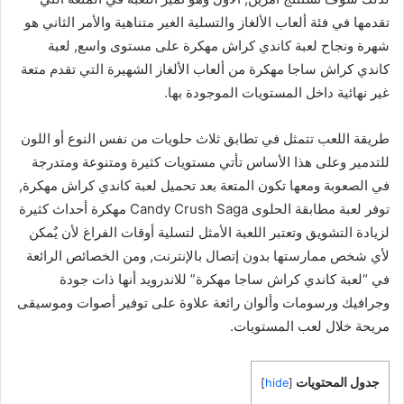
تقدمها في فئة ألعاب الألغاز والتسلية الغير متناهية والأمر الثاني هو
شهرة ونجاح لعبة كاندي كراش مهكرة على مستوى واسع, لعبة
كاندي كراش ساجا مهكرة من ألعاب الألغاز الشهيرة التي تقدم متعة
غير نهائية داخل المستويات الموجودة بها.
طريقة اللعب تتمثل في تطابق ثلاث حلويات من نفس النوع أو اللون
للتدمير وعلى هذا الأساس تأتي مستويات كثيرة ومتنوعة ومتدرجة
في الصعوبة ومعها تكون المتعة بعد تحميل لعبة كاندي كراش مهكرة,
توفر لعبة مطابقة الحلوى Candy Crush Saga مهكرة أحداث كثيرة
لزيادة التشويق وتعتبر اللعبة الأمثل لتسلية أوقات الفراغ لأن يٌمكن
لأي شخص ممارستها بدون إتصال بالإنترنت, ومن الخصائص الرائعة
في “لعبة كاندي كراش ساجا مهكرة” للاندرويد أنها ذات جودة
وجرافيك ورسومات وألوان رائعة علاوة على توفير أصوات وموسيقى
مريحة خلال لعب المستويات.
جدول المحتويات
]
hide
[