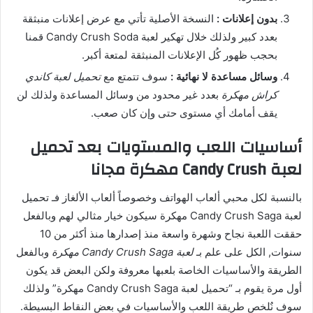
بدون إعلانات :
النسخة الأصلية تأتي مع عرض إعلانات منبثقة
بعدد كبير ولذلك خلال تهكير لعبة Candy Crush Soda قمنا
بحجب ظهور كُل الإعلانات المنبثقة لمتعة أكبر.
وسائل مساعدة لا نهائية :
سوف تتمتع مع
تحميل لعبة كاندي
كراش مهكرة
بعدد غير محدود من وسائل المساعدة ولذلك لن
يقف أمامك أي مستوى حتى وإن كان صعب.
أساسيات اللعب والمستويات بعد تحميل
لعبة Candy Crush مهكرة مجانا
بالنسبة لكل محبي ألعاب الهواتف وخصوصاً ألعاب الألغاز فـ تحميل
لعبة Candy Crush Saga مهكرة سيكون خيار مثالي لهم وبالفعل
حققت اللعبة نجاح وشهرة واسعة منذ إصدارها منذ أكثر من 10
سنوات, الكل على علم بـ
لعبة Candy Crush Saga مهكرة
وبالفعل
الطريقة والأساسيات الخاصة بلعبها معروفة ولكن البعض قد يكون
أول مرة يقوم بـ “تحميل لعبة Candy Crush Saga مهكرة” ولذلك
سوف نٌلخص طريقة اللعب والأساسيات في بعض النقاط البسيطة.