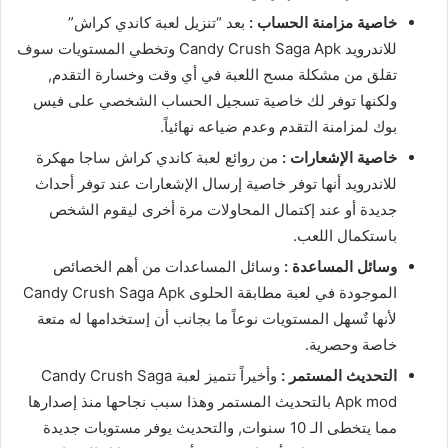
خاصية مزامنة الحساب :
بعد “تنزيل لعبة كاندي كراش”
للاندرويد Candy Crush Saga Apk وتخطي المستويات سوف
تقلق من مشكلة مسح اللعبة في أي وقت وخسارة التقدم,
ولكنها توفر لك خاصية تسجيل الحساب الشخصي على فيس
بوك لمزامنة التقدم وعدم ضياعه نهائياً.
خاصية الإشعارات :
من روائع لعبة كاندي كراش ساجا مهكرة
للاندرويد أنها توفر خاصية إرسال الإشعارات عند توفر أحداث
جديدة أو عند إكتمال المحاولات مرة أخرى ليقوم الشخص
باستكمال اللعب.
وسائل المساعدة :
وسائل المساعدات من أهم الخصائص
الموجودة في لعبة مطابقة الحلوى Candy Crush Saga Apk
لأنها تٌسهل المستويات نوعاً ما بجانب أن إستخدامها له متعة
خاصة وحصرية.
التحديث المستمر :
وأخيراً تتميز لعبة Candy Crush Saga
Apk mod بالتحديث المستمر وهذا سبب نجاحها منذ إصدارها
مما يتخطى الـ 10 سنوات, والتحديث يوفر مستويات جديدة