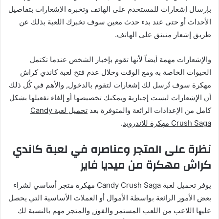
بإرسال إشعارات للمستخدم على الهاتف وتخبره الإشعارات بتفاصيل
الأحداث أو حتى عند بدء حدث معين سوف تخبرك اللعبة بذلك عن
طريق إشعار منبثق على الهاتف.
والإشعارات مهمة أيضاً لأنها تقوم بإخبار الشخص عندما تكتمل
الحيوات الخاصة به ومع الوقت وخلال عدم فتح لعبة كاندي كراش
مهكرة سوف تٌرسل لك إشعارات لتقوم بالدخول, والأهم في كٌل ذلك
أن الإشعارات ليست إجبارية ويمكنك تخصيصها أو إلغاء تفعيلها بشكل
كامل من الإعدادات الرائعة والمتوفرة بعد
تحميل لعبة Candy
Crush Saga مهكرة للاندرويد
.
نظرة على المتجر وعناصره في لعبة كاندي
كراش مهكرة من ميديا فاير
يوفر تحميل لعبة Candy Crush Saga مهكرة متجر أساسي لشراء
بعض الأمور الرائعة بواسطة الأموال أو العملات الأساسية التي يحصل
عليها اللاعب من اللعب المستمر والفوز, والمتجر مهم بالنسبة لك