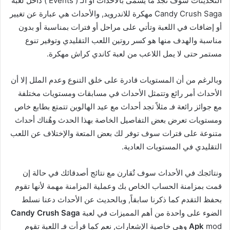
التحديثات سوف تجد ما يٌسمى بالأحداث أو الـ ( Events ) داخل لعبة
Candy Crush Saga مهكرة للاندرويد, والأحداث هي عبارة عن تغيير
أو إضافات في اللعبة وتأتي على مراحل أو فترات بمناسبة أو بدون
مناسبة والهدف منها هو كسر روتين اللعب التقليدي وتوفير تنوع
مستمر حتى لا يمل اللاعب من لعبة كاندي كراش مهكرة.
وبالرغم من أن المستويات قادرة على خلق التنوع وعدم الملل إلا أن
الأحداث أمر رائع وتتمثل الأحداث في مسابقات ومستويات مختلفة
مع جوائز رائعة فـ مثلاً تجد أحداث مع عيد الهالوين تتمتع بطابع خاص
ومستويات تعرض بعض التفاصيل الخاصة بهذا الحدث وهٌناك أحداث
متنوعة على فترات سوف توفر لك بعض المتعة والإختلاف عن اللعب
التقليدي في المستويات العادية.
ونتائجك في الأحداث سوف تٌقارن مع نتائج أصدقائك في حالة إن
قمت بمزامنة الحساب الخاص بك وعملية المزامنة مهمة لأنها تقوم
بحفظ التقدم كما ذكرنا سابقاً, وبالحديث عن الأحداث دعنا نسلط
الضوء على واحدة من أهم المميزات في لعبة
Candy Crush Saga
Apk
mod وهي خاصية الإشعارات, نعم كما قرأت فـ اللعبة تقوم