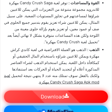
القوة والمساعدات :
توفر لعبة Candy Crush Saga مهكرة
للاندرويد مجموعة متنوعة من التعزيزات التي يمكن للاعبين
شراؤها لمساعدتهم في تجاوز المستويات الصعبة. على سبيل
المثال، يمكن للاعبين شراء تعزيز يقوم بتدمير جميع الحلوى في
صف أو عمود معين، أو تعزيز يقوم بإزالة حلوى معينة من
اللوحة ولكن هذه المساعدات متوفرة بشكل لا نهائي أيضاً بعد
“تحميل لعبة Candy Crush مهكرة”.
الذهب :
الذهب هو العملة الافتراضية في لعبة كاندي كراش
مهكرة ويمكن للاعبين شراؤه باستخدام المال الحقيقي أو
كمكافأة داخل اللعبة. يمكن استخدام الذهب لشراء العناصر
المذكورة أعلاه أو لتجديد الحياة أو الحركات بعد استنفاذها
ولكنك بالفعل سوف تمتلك منه عدد لا ينتهي نتيجة لتحميل
لعبة
Candy Crush Saga Apk mod مهكرة
.
Download