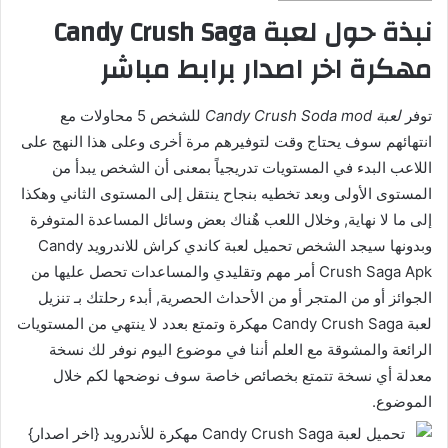
نبذة حول لعبة Candy Crush Saga
مهكرة اخر اصدار برابط مباشر
توفر
لعبة Candy Crush Soda mod
للشخص 5 محاولات مع
انتهائهم سوف يحتاج وقت لتوفيرهم مرة أخرى وعلى هذا النهج على
اللاعب البدء في المستويات تدريجياً بمعنى أن الشخص يبدأ من
المستوى الأولى وبعد تخطيه بنجاح ينتقل إلى المستوى الثاني وهكذا
إلى ما لا نهاية, وخلال اللعب هٌناك بعض وسائل المساعدة المتوفرة
وبدونها سيجد الشخص تحميل لعبة كاندي كراش للاندرويد Candy
Crush Saga Apk أمر مهم وتقليدي والمساعدات تحصل عليها من
الجوائز أو من المتجر أو من الأحداث الحصرية, أبدء رحلتك بـ تنزيل
لعبة Candy Crush Saga مهكرة وتمتع بعدد لا ينتهي من المستويات
الرائعة والمشوقة مع العلم أننا في موضوع اليوم نوفر لك نسخة
معدلة أي نسخة تتمتع بخصائص خاصة سوف نوضحها لكم خلال
الموضوع.