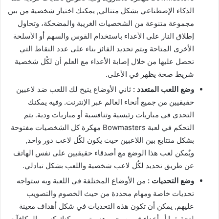
الذكاء الإصطناعي بشكل متتالي, يمكنك اختيار شخصية من بين
مجموعة متنوعة من الشخصيات الغريبة والمضحكة، وتحاول
إطلاق النار على الأعداء باستخدام القوس والسهم أو الأسلحة
الأخرى المتاحة ويتم تحديد الفائز بناء على عدد النقاط التي
تحصل عليها من خلال إصابة الأعداء مع العلم أن لكُل شخصية
شريط صحة يظهر في الأعلى.
وضع اللعب المتعدد :
ثاني الأوضاع يتيح لك اللعب ضد لاعبين
حقيقيين من جميع أنحاء العالم عبر الإنترنت. وفيه يمكنك
التحدي في مباريات رئيسية وتنافسية أو مباريات ودية. يتم
التحكم في لعبة Bowmasters مهكرة كل الشخصيات مفتوحة
بشكل متتابع بين اللاعبين حيث يكون لكٌل لاعب دور واحد,
ويٌمكن لعب هذا الوضع مع أصدقاء حقيقيين على نفس الهاتف
عن طريق تحديد لكٌل لاعب شخصية واللعب بشكل تبادلي.
وضع التحديات :
من الأوضاع المختلفة في اللعبة وبه ستواجه
تحديات خاصة ومهام محددة من حيث الخصوم والتصويب
عليهم, يمكن أن تكون هذه التحديات في شكل أهداف معينة
لتحقيقها أو أعداء قويين يجب هزيمتهم. يمكنك كسب المكافآت