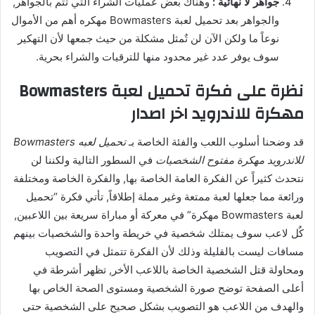
جواهر لا نهائية :
وهٌناك بعض عمليات الشراء التي تتم بالجواهر,
والجواهر بعد تحميل لعبة Bowmasters مهكره أهم من الأموال
نوعاً ما ولكن الآن لن تٌمثل مشكلة من حيث جمعها لأن التهكير
سوف يوفر عدد غير محدود منها للترقيات والشراء بحرية.
نظرة على فكرة تحميل لعبة Bowmasters
مهكرة للاندرويد اخر اصدار
قد وضحنا أسلوب اللعب والفئة الخاصة بـ
تحميل لعبه Bowmasters
للاندرويد مهكرة مفتوح الشخصيات
في السطور التالية ولكننا لن
نتحدث كثيراً عن الفكرة العامة الخاصة بها, والفكرة الخاصة ومختلفة
ورائعة مما جعلها لعبة ممتعة وغير مملة إطلاقاً, تأتي فكرة “تحميل
لعبة Bowmasters مهكرة” في معركة أو مباراة سريعة بين اللاعبين,
كٌل لاعب سوف يمتلك شخصية في خريطة واحدة والشخصيات بينهم
مسافات ليست بالقليلة وذلك لأن الفكرة تتمثل في التصويب
ومحاولة قتل الشخصية الخاصة باللاعب الأخر, تظهر أشرطة في
أعلى الصفحة توضح صورة الشخصية ومستوى الصحة الخاص بها
والهدف من اللاعب هو التصويب بشكل صحيح على الشخصية حتى