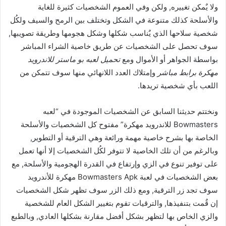
ولا يٌمكن تغييره, ولكن وفي العموم الشخصيات كثيرة للغاية
والأسلحة كذلك متنوعة في الشكل وتختلف بين الرمح والسيف ولكُل
شخصية سلاحها الذي يٌناسب شكلها وشكل هجومها وطريقة تصويبها,
سوف تحصل على الشخصيات عن طريق خاصية الشراء المباشر
بواسطة الجواهر أو الأموال ومع
تحميل لعبه بو ماستر للاندرويد
مهكرة برابط مباشر
وإمتلاك العدد اللانهائي منها سوف تتمكن من
اللعب بأي شخصية تريدها.
ونختتم حديثنا السابق عن الشخصيات الموجودة في “لعبه
Bowmasters للاندرويد مهكرة” مفتوح كل الشخصيات والأسلحة
الخاصة بها بشرح خاصية مهمة ورائعة وهي الترقية أو التطوير,
وبالرغم من أن تلك الخاصية لا تتوفر لكُل الشخصيات إلا أنها تعمل
على توفير تنوع في الزي وإرتفاع في القدرة الهجومية والأسلحة, مع
بعض الشخصيات في لعبة Bowmasters Apk مهكرة للأندرويد
سوف تجد زر الترقية, ومع ذلك الزر سوف تظهر شكل الشخصيات
إن قٌمت بتنفيذها, والترقيات تقوم بتغيير الشكل العام للشخصية
والزي الخاص بها لتظهر بشكل أفضل مقارنة بشكلها العادي, وبالطبع