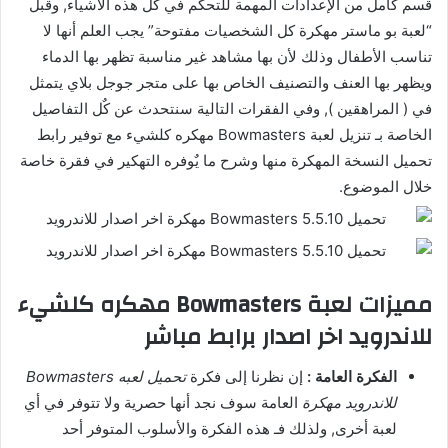
قسم كامل من الإعدادات المهمة للتحكم في كٌل هذه الأشياء, وقبل
“لعبة بو ماستر مهكرة كل الشخصيات مفتوحة” يجب العلم أنها لا
تناسب الأطفال وذلك لأن بها مشاهد غير مناسبة تظهر بها الدماء
ويظهر بها العنف والتصنيف الخاص بها على متجر جوجل بلاي يتمثل
في ( المراهقين ), وفي الفقرات التالية سنتحدث عن كٌل التفاصيل
الخاصة بـ تنزيل لعبة Bowmasters مهكره كلشيء مع توفير رابط
تحميل النسخة المهكرة منها وشرح ما يٌوفره التهكير في فقرة خاصة
خلال الموضوع.
مميزات لعبة Bowmasters مهكره كلشيء
للاندرويد اخر اصدار برابط مباشر
الفكرة العامة :
إن نظرنا إلى فكرة
تحميل لعبه Bowmasters
للاندرويد مهكرة
العامة سوف نجد أنها حصرية ولا تتوفر في أي
لعبة أخرى, ولذلك فـ هذه الفكرة والأسلوب المتوفر أحد