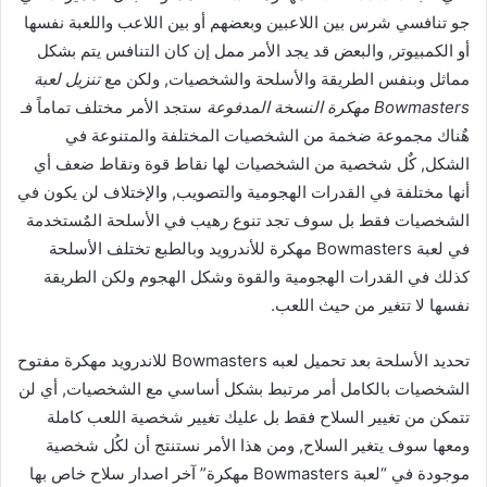
جو تنافسي شرس بين اللاعبين وبعضهم أو بين اللاعب واللعبة نفسها
أو الكمبيوتر, والبعض قد يجد الأمر ممل إن كان التنافس يتم بشكل
مماثل وبنفس الطريقة والأسلحة والشخصيات, ولكن مع
تنزيل لعبة
Bowmasters مهكرة النسخة المدفوعة
ستجد الأمر مختلف تماماً فـ
هٌناك مجموعة ضخمة من الشخصيات المختلفة والمتنوعة في
الشكل, كٌل شخصية من الشخصيات لها نقاط قوة ونقاط ضعف أي
أنها مختلفة في القدرات الهجومية والتصويب, والإختلاف لن يكون في
الشخصيات فقط بل سوف تجد تنوع رهيب في الأسلحة المٌستخدمة
في لعبة Bowmasters مهكرة للأندرويد وبالطبع تختلف الأسلحة
كذلك في القدرات الهجومية والقوة وشكل الهجوم ولكن الطريقة
نفسها لا تتغير من حيث اللعب.
تحديد الأسلحة بعد تحميل لعبه Bowmasters للاندرويد مهكرة مفتوح
الشخصيات بالكامل أمر مرتبط بشكل أساسي مع الشخصيات, أي لن
تتمكن من تغيير السلاح فقط بل عليك تغيير شخصية اللعب كاملة
ومعها سوف يتغير السلاح, ومن هذا الأمر نستنتج أن لكُل شخصية
موجودة في “لعبة Bowmasters مهكرة” آخر اصدار سلاح خاص بها