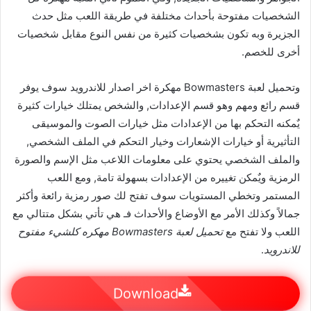
الشخصيات مفتوحة بأحداث مختلفة في طريقة اللعب مثل حدث
الجزيرة وبه تكون بشخصيات كثيرة من نفس النوع مقابل شخصيات
أخرى للخصم.
وتحميل لعبة Bowmasters مهكرة اخر اصدار للاندرويد سوف يوفر
قسم رائع ومهم وهو قسم الإعدادات, والشخص يمتلك خيارات كثيرة
يٌمكنه التحكم بها من الإعدادات مثل خيارات الصوت والموسيقى
التأثيرية أو خيارات الإشعارات وخيار التحكم في الملف الشخصي,
والملف الشخصي يحتوي على معلومات اللاعب مثل الإسم والصورة
الرمزية ويٌمكن تغييره من الإعدادات بسهولة تامة, ومع اللعب
المستمر وتخطي المستويات سوف تفتح لك صور رمزية رائعة وأكثر
جمالاً وكذلك الأمر مع الأوضاع والأحداث فـ هي تأتي بشكل متتالي مع
اللعب ولا تفتح مع
تحميل لعبة Bowmasters مهكره كلشيء مفتوح
للاندرويد
.
Download