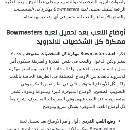
وأصوات تأثيرية للشخصيات وللتصويب, وعلى هذا النهج وبهذه الفكرة
الرائعة يٌمكنك
تحميل لعبة Bowmasters مهكرة كل الشخصيات
والتمتع بالأوضاع واللعب المستمر في أي وقت بسهولة تامة.
أوضاع اللعب بعد تحميل لعبة Bowmasters
مهكرة كل الشخصيات للاندرويد
فكرة
لعبة Bowmasters مهكرة كل الشخصيات مفتوحة
واحدة لا
تتغير ولكن الدخول واللعب في نفس الفكرة والطريقة سيكون أمر
ممل بالنسبة لبعض اللاعبين, ولذلك جائت لنا لعبة بو ماستر مهكرة
للاندرويد بالعديد من الأوضاع المختلفة في الطريقة الخاصة باللعب
ولكن كٌل الأوضاع المتوفرة تأتي في إطار نفس الفكرة وهي
التصويب الصحيح, الأوضاع المتوفرة كثيرة ومتنوعة وسوف تٌشعر
بمتعة رهيبة عند اللعب فيهم, وفي الفقرة الحالية سوف نشرح معاً
كٌل أوضاع اللعب المتوفرة بشكل سريع وموضح.
وضع اللعب الفردي :
أول وأهم الأوضاع بعد تحميل لعبة
Bowmasters مهكرة للاندرويد وفيه تخوض تحديات فردية ضد