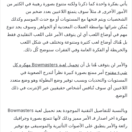
يأتي بفكرة واحدة كما ذكرنا ولكنه متنوع بصورة رهيبة في الكثير من
الأمور الأخرى, فـ مثلاً سوف يتمتع اللاعبين بعدد ضخم من
الشخصيات ويتم فتحها مع المستويات أو مع حدث الموسم وكذلك
يٌمكن شرائها بواسطة العملات المعدنية أو الجواهر, وسوف يجد تنوع
مهم في أوضاع اللعب أي لن يتوقف الأمر على اللعب التقليدي فقط
بل هٌناك أوضاع لعب كثيرة ومتنوعة وتختلف في شكل اللعب
والخريطة أو الفكرة العامة وفي الفقرات سنوضح كٌل ذلك.
والأمر لن يتوقف هٌنا بل أن
تحميل لعبة Bowmasters مهكره كل
شيء مفتوح
أمر ممتع بصورة كبيرة نظراً لتدرج الصعوبة في
المستويات والتحديات وبسبب توفير وضع البطولة وهو وضع متعدد
اللاعبين أي سوف تٌنافس أشخاص حقيقيين عبر الإنترنت في ذلك
الوضع.
وبالنسبة للتفاصيل التقنية الموجودة بعد تحميل لعبة Bowmasters
مهكرة اخر اصدار فـ الأمر مميز وذلك لأنها تتمتع بصورة وجرافيك
رائعة والأمر ينطبق على الأصوات التأثيرية والموسيقى مع توفير