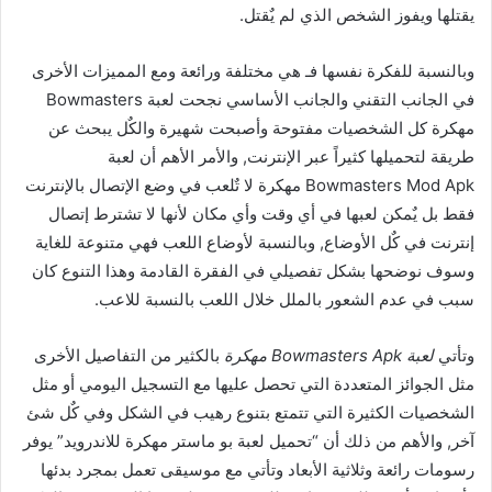
يقتلها ويفوز الشخص الذي لم يٌقتل.
وبالنسبة للفكرة نفسها فـ هي مختلفة ورائعة ومع المميزات الأخرى
في الجانب التقني والجانب الأساسي نجحت لعبة Bowmasters
مهكرة كل الشخصيات مفتوحة وأصبحت شهيرة والكٌل يبحث عن
طريقة لتحميلها كثيراً عبر الإنترنت, والأمر الأهم أن لعبة
Bowmasters Mod Apk مهكرة لا تٌلعب في وضع الإتصال بالإنترنت
فقط بل يٌمكن لعبها في أي وقت وأي مكان لأنها لا تشترط إتصال
إنترنت في كٌل الأوضاع, وبالنسبة لأوضاع اللعب فهي متنوعة للغاية
وسوف نوضحها بشكل تفصيلي في الفقرة القادمة وهذا التنوع كان
سبب في عدم الشعور بالملل خلال اللعب بالنسبة للاعب.
وتأتي
لعبة Bowmasters Apk مهكرة
بالكثير من التفاصيل الأخرى
مثل الجوائز المتعددة التي تحصل عليها مع التسجيل اليومي أو مثل
الشخصيات الكثيرة التي تتمتع بتنوع رهيب في الشكل وفي كٌل شئ
آخر, والأهم من ذلك أن “تحميل لعبة بو ماستر مهكرة للاندرويد” يوفر
رسومات رائعة وثلاثية الأبعاد وتأتي مع موسيقى تعمل بمجرد بدئها