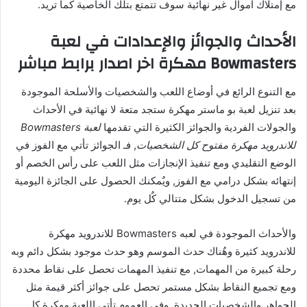
مع إمتلاك أموال غير نهائية سوف تتمتع بتلك الخاصية كما تريد.
الأحداث والجوائز والإعدادات في لعبة
Bowmasters مهكرة اخر اصدار برابط مباشر
مع التنوع الرائع في أوضاع اللعب والشخصيات والأسلحة الموجودة
بعد تنزيل لعبة بو ماستر مهكرة ستجد متعة لا نهائية في الأحداث
والجولات الفردية والجوائز الكثيرة التي تقدمها
لعبة Bowmasters
للاندرويد مهكرة مفتوح كل الشخصيات
, فـ الجوائز تأتي مع الفوز في
الوضع التقليدي ومع تنفيذ الإنجازات مثل اللعب على رأس الخصم أو
إنتهائه بشكل درامي مع الفوز, ويٌمكنك الحصول على الجائزة اليومية
من تسجيل الدخول بشكل متتالي كٌل يوم.
والأحداث الموجودة في لعبه Bowmasters للاندرويد مهكرة
للاندرويد كثيرة وهٌناك حدث الموسم وهو حدث موجود بشكل دائم وبه
رحلة كبيرة من المهمات, مع تنفيذ المهمات تحصل على نقاط محددة
ومع تجميع النقاط بشكل مستمر تحصل على جوائز أكثر قيمة مثل
الجواهر والشخصيات الجديدة, وفي العموم تأتي اللعبة مهكرة كل