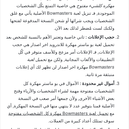
مهكره كلشيء مفتوح
هي خاصية التمتع بكٌل الشخصيات
الموجودة, فـ تنزيل لعبة Bowmasters الأصلية يأتي مع غلق
الشخصيات ويجب شرائها أو شحن النسخة المدفوعة لفتحها
ولكنك لست مٌضطر لذلك بعد الآن.
حجب الإعلانات :
ثاني خاصية وتعتبر الأهم بالنسبة للشخص بعد
تحميل لعبة بو ماستر مهكرة للاندرويد اخر اصدار هي حجب
الإعلانات, فـ الإعلانات أمر مزعج وللأسف متوفر في كٌل
التطبيقات والألعاب المجانية, ولكن مع
تحميل لعبة
Bowmasters مهكرة
اخر اصدار لن تظهر لك أي إعلانات
منبثقة مرة ثانية.
أموال غير محدودة :
الأموال في بو ماستر مهكرة كل
الشخصيات مفتوحة مهمة لشراء الشخصيات والأزياء وفتح
بعض الأشياء الأخرى, ولأن جمعها أمر صعب في النسخة
الأصلية قمنا بتوفير عدد لا ينتهي منها في النسخة المهكرة, أي
مع
تحميل لعبة Bowmasters مهكرة كل الشخصيات مفتوحة
سوف تمتلك أعداد كبيرة من العملات.