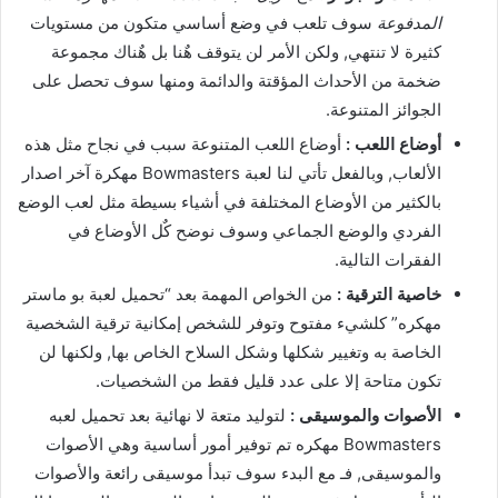
المدفوعة
سوف تلعب في وضع أساسي متكون من مستويات
كثيرة لا تنتهي, ولكن الأمر لن يتوقف هٌنا بل هٌناك مجموعة
ضخمة من الأحداث المؤقتة والدائمة ومنها سوف تحصل على
الجوائز المتنوعة.
أوضاع اللعب :
أوضاع اللعب المتنوعة سبب في نجاح مثل هذه
الألعاب, وبالفعل تأتي لنا لعبة Bowmasters مهكرة آخر اصدار
بالكثير من الأوضاع المختلفة في أشياء بسيطة مثل لعب الوضع
الفردي والوضع الجماعي وسوف نوضح كٌل الأوضاع في
الفقرات التالية.
خاصية الترقية :
من الخواص المهمة بعد “تحميل لعبة بو ماستر
مهكره” كلشيء مفتوح وتوفر للشخص إمكانية ترقية الشخصية
الخاصة به وتغيير شكلها وشكل السلاح الخاص بها, ولكنها لن
تكون متاحة إلا على عدد قليل فقط من الشخصيات.
الأصوات والموسيقى :
لتوليد متعة لا نهائية بعد تحميل لعبه
Bowmasters مهكره تم توفير أمور أساسية وهي الأصوات
والموسيقى, فـ مع البدء سوف تبدأ موسيقى رائعة والأصوات