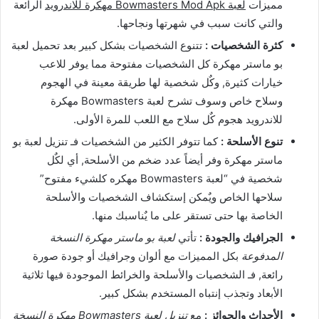
مميزات
لعبة Bowmasters Mod Apk مهكرة للاندرويد
الرائعة
والتي كانت سبب في شهرتها ونجاحها.
كثرة الشخصيات :
تتنوع الشخصيات بشكل كبير بعد تحميل لعبة
بو ماستر مهكرة كل الشخصيات مفتوحة مما يوفر للاعب
خيارات كثيرة, وكٌل شخصية لها طريقة معينة في الهجوم
وسلاح خاص وسوف تشرح لعبة Bowmasters مهكرة
للاندرويد هجوم كٌل سلاح مع اللعب للمرة الأولى.
تنوع الأسلحة :
كما تتوفر الكثير من الشخصيات فـ تنزيل لعبة بو
ماستر مهكرة وفر أيضاً عدد ضخم من الأسلحة, أي لكٌل
شخصية في “لعبة Bowmasters مهكره كلشيء مفتوح”
سلاحها الخاص ويٌمكن إستكشاف الشخصيات والأسلحة
الخاصة بها حتى تستقر على ما يٌناسبك منها.
الجرافيك والجودة :
تأتي
لعبة بو ماستر مهكرة النسخة
المدفوعة
بكل المميزات مع ألوان وجرافيك أو جودة صورة
رائعة, فـ الشخصيات والأسلحة والخرائط الموجودة فيها ثلاثية
الأبعاد وتجذب إنتباه المستخدم بشكل كبير.
الأحداث والجوائز :
مع
تنزيل لعبة Bowmasters مهكرة النسخة