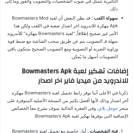
التأثيرية تتمثل في صوت الشخصيات والتصويب والفوز وما إلى
ذلك.
سهولة اللعب :
قد يظن البعض أن لعبة Bowmasters Mod
Apk مهكرة للاندرويد اخر اصدار صعبة في اللعب ولكن هذا
الأمر غير صحيح إطلاقاً, “لعبة Bowmasters مهكرة” للأندرويد
سهلة فـ التصويب يتم عن طريق سحب الشاشة مع ضبط قوة
وزاوية الضربة أو التصويبة ومع التصويب الصحيح ستكون باقي
التصويبات أسهل ما يٌمكن.
إضافات تهكير لعبة Bowmasters Apk
للاندرويد من ميديا فاير اخر اصدار
ذكرنا في الأعلى أننا نوفر رابط تحميل لعبه Bowmasters مهكره
آخر اصدار وذلك لأنها أفضل بكثير من النسخة الأصلية المتوفرة على
متجر
جوجل بلاي
, وفي الفقرة الحالية سوف نشرح معاً الخصائص
الإضافية التي يوفرها تهكير لعبة Bowmasters Apk.
فتح الشخصيات :
أول خاصية مع
تحميل لعبة Bowmasters