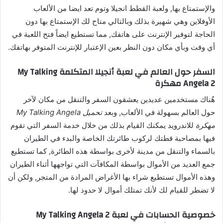
والإستمتاع بها, ولعبة القطط انجيلا وتوم تعد ايضا من الألعاب
الأوفلاين وهي شهيرة بذلك وبالتالي متاح لك الإستمتاع بها دون
الحاجة لتوفير الإنترنت على هاتفك, مما تستطيع ايضاً فتح اللعبة في
أي وقت وبأي مكان دون النظر بعين الإعتبار للإنترنت المتوفر بهاتفك.
السفر حول العالم في لعبة أنجيلا المتكلمة My Talking
Angela 2 مهكرة
هٌناك مستخدمين عديدين يعشقون السفر والتنقل من مكان لآخر
حول العالم بسهولة في الألعاب, وبعد
تحميل My Talking Angela
مهكرة
للاندرويد يمكنك القيام بذلك من خلال خدمة السفر التي تقوم
فيها بمصاحبة قطتك لركوب طائرتك الخاصة والبدء في الطيران
بالسماء والتنقل من مدينة لأخرى بواسطة هذه الطائرة, كما تستطيع
جمع العديد من الأموال بواسطة المكافآت التي تواجهها أثناء الطيران
وهذه الأموال تستطيع شراء بها الأغراض المرادة من المتجر, ولكن أن
لا تضطر للقيام لك لأنك تمتلك أموال لا حدود لها.
خصوصية الحسابات في لعبة My Talking Angela 2