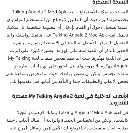
النسخة المهكرة
المستخدم يمكنه الاستمتاع بـ لعبة Talking Angela 2 Mod Apk
بخصوصية كبيرة حيث أن التطبيق لا يحتاج من المستخدم القيام بأي
عملية تسجيل دخول أو القيام بإدخال أي معلومة شخصية, بل يمكنك
تحميل لعبة Talking Angela 2 Mod Apk على هاتفك بواسطة راط
التحميل المتوفر بالأسفل ثم البدء في الاستخدام بصورة مباشرة.
الجدير بالذكر أن اللعبة آمنة على الهواتف بصورة كبيرة على الرغم
من أن اللعبة مهكرة, حيث أننا قمنا بفحص ملفات لعبة My Talking
Angela مهكرة للاندرويد ولم يتم العثور على أي ملفات ضارة أو
ملفات تجسس يمكن أن تضطر بهاتفك, حيث أننا نحرص بموقعنا على
فحص الالعاب والتطبيقات جيدا و التأكد من أمانها قبل تقديمها لك.
الألعاب الداخلية في لعبة My Talking Angela 2 مهكرة
للأندرويد
في لعبة Talking Angela 2 Mod Apk يمكنك الإعتناء بـ أنجيلا
كالمعتاد, ولكن من الخصائص الجديدة والرائعة أن هٌناك ألعاب داخلية
بمثابة ألعاب منفصلة, دعنا نوضح لك الأمر, فمن وسائل المرح عند