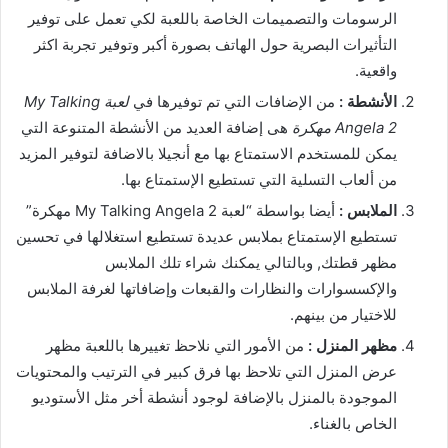
الرسومات والتصميمات الخاصة باللعبة لكي تعمل على توفير
التأثيرات البصرية حول الهاتف بصورة أكبر وتوفير تجربة اكثر
واقعية.
الأنشطة :
من الإضافات التي تم توفيرها في
لعبة My Talking
Angela 2 مهكرة
هى إضافة العديد من الأنشطة المتنوعة التي
يمكن للمستخدم الاستمتاع بها مع أنجيلا بالاضافة لتوفير المزيد
من ألعاب التسلية التي تستطيع الإستمتاع بها.
الملابس :
أيضا بواسطة “لعبة My Talking Angela 2 مهكرة”
تستطيع الإستمتاع بملابس عديدة تستطيع استغلالها في تحسين
مظهر قطتك, وبالتالي يمكنك شراء تلك الملابس
والإكسسوارات والنظارات والقبعات وإضافاتها لغرفة الملابس
للاختيار من بينهم.
مظهر المنزل :
من الأمور التي نلاحظ تغييرها باللعبة مظهر
عرض المنزل التي تلاحظ بها فرق كبير في الترتيب والمحتويات
الموجودة بالمنزل بالإضافة لوجود أنشطة أخر مثل الأستوديو
الخاص بالغناء.