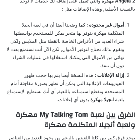
Angela 2 مهكرة
والتي تعمل على إضافة لك خدمات لا توجد
بالنسخة الأصلية, وهذه الإضافات مثل :
أموال غير محدودة :
كما وضحنا أيضا أن في لعبة أنجيلا
المتكلمة مهكرة يتوفر بها متجر يمكن للمستخدم بواسطتها
شراء العديد من الأغراض الخاصة بالقطة مثل الملابس ولكي
وتقوم بذلك تحتاج لتوفير الأموال, لكن الآن أنت تستمتع بعدد لا
نهائي من الأموال التي يمكنك استغلالها في عمليات الشراء
دون أن تنفذ.
إزالة الإعلانات :
هذه النسخة أيضا يتم بها حجب ظهور
الفيديوهات الإعلانية التي يمكن أن تظهر بصورة مفاجئة أمام
المستخدم وتقطع استمتاعه باللعبة, أي أنك تستطيع الإستمتاع
بلعبة
انجيلا مهكرة
بدون أي إعلانات.
الفرق بين لعبة My Talking Tom مهكرة
ولعبة أنجيلا المتكلمة مهكرة
يوجد فرق كبير بين كلتا اللعبتين بالرغم من وجود العديد من العناصر