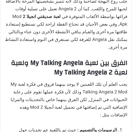
جلب روح البهجة لصاحبة وذلك لأنه تتميز بشخصيتها المرحة بالاضافة
لحبها للمرح واللعب, كما أن Angela 2 تعمل على تسلية أوقات
فراغها بواسطة الألعاب المتوفرة في
لعبة صديقتي انجيلا 2
Mod
Apk, وفي بعض الأحيان قد تحتاج القطة لراحة لكي تستطيع إستعادة
طاقتها مرة أخرى والقيام بباقي الأنشطة الأخرى دون عناء وبالتالي
يمكنك نقل Angela للغرفة لكي تستغرق في النوم واستعادة النشاط
مرة أخرى.
الفرق بين لعبة My Talking Angela ولعبة
لعبة My Talking Angela 2
يجب العلم أن تلك اللعبتين لا يوجد بينهما فروق في فكرة لعبة My
Talking Angela 2 Mod وذلك لأن فكرة عملها تقوم على رعاية
الحيوانات في المنزل, لكن الفرق بينهما خاص بالتحديثات والمزايا
الإضافية التي تم إضافتها في تحميل لعبة أنجيلا 2 Mod وهذه
الإضافات مثل :
الرسومات والتصميم :
حيث تم باللعبة عم تحديات حول