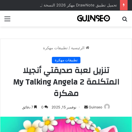
تحميل تطبيق DrawNote مهكر 2026 النسخة المدفوعة للأندرويد مجاناً
بحث
الق
عن
الرئيسية
/
تطبيقات مهكرة
تطبيقات مهكرة
تنزيل لعبة صديقتي أنجيلا
المتكلمة My Talking Angela 2
مهكرة
أرسل
Guinseo
نوفمبر 15, 2025
0
7 دقائق
بريدا
إلكترونيا