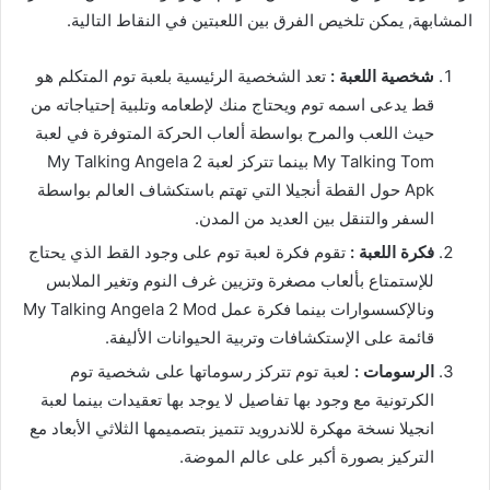
المشابهة, يمكن تلخيص الفرق بين اللعبتين في النقاط التالية.
شخصية اللعبة :
تعد الشخصية الرئيسية بلعبة توم المتكلم هو
قط يدعى اسمه توم ويحتاج منك لإطعامه وتلبية إحتياجاته من
حيث اللعب والمرح بواسطة ألعاب الحركة المتوفرة في لعبة
My Talking Tom بينما تتركز لعبة My Talking Angela 2
Apk حول القطة أنجيلا التي تهتم باستكشاف العالم بواسطة
السفر والتنقل بين العديد من المدن.
فكرة اللعبة :
تقوم فكرة لعبة توم على وجود القط الذي يحتاج
للإستمتاع بألعاب مصغرة وتزيين غرف النوم وتغير الملابس
ونالإكسسوارات بينما فكرة عمل My Talking Angela 2 Mod
قائمة على الإستكشافات وتربية الحيوانات الأليفة.
الرسومات :
لعبة توم تتركز رسوماتها على شخصية توم
الكرتونية مع وجود بها تفاصيل لا يوجد بها تعقيدات بينما لعبة
انجيلا نسخة مهكرة للاندرويد تتميز بتصميمها الثلاثي الأبعاد مع
التركيز بصورة أكبر على عالم الموضة.