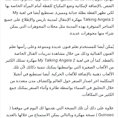
الشعر, بالإضافة لإمكانية وضع المكياج للقطة أمام المرآة الخاصة بها
لكي تظهر القطة بطلة جذابة ومميزة, تستطيع أيضا في لعبة My
Talking Angela 2 مهكرة الإنتقال لمدينة باريس والإطلاع على جميع
المتاجر المتوفرة بهذه المدينة مثل محلات المجوهرات التي يمكن
شراء منها مجوهرات عديدة.
يُمكن أيضا للمستخدم تعلم فنون عديدة ومتنوعة وعلى رأسها تعلم
الفنون القتالية وذلك من خلال مشاهدة تدريبات القتال الخاصة
بالقطة, كما أن في
لعبة My Talking Angela 2 مهكرة
تمتلك الكثير
من الألعاب الصغيرة التي بواسطتها يمكنك تنمية ذكائك لأن تلك
الألعاب ذهنية بالإضافة للألعاب الحركية. أيضا تستطيع في أنجيلا
المتكلمة اخر اصدار السفر حول العالم وإكتشاف مدن متعددة من
خلال التحليق في السماء بواسطة طائرة وأثناء السفر يمكنك جمع
الكثير من المكافآت.
علاوة على ذلك أن تلك النسخة التي نقدمها لك اليوم في موقعنا (
Guinseo ) نسخة مهكرة وبالتالي يمكن الاستمتاع من خلالها بالعديد