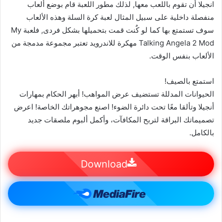
انجيلا أن تقوم باللعب معها, لذلك مطور اللعبة قام بوضع ألعاب
منفصلة داخلية على سبيل المثال لعبة كرة السلة وهذه الألعاب
سوف تستمتع بها كما لو كٌنت قمت بتحميلها بشكل فردى, فلعبة My
Talking Angela 2 Mod مهكرة للاندرويد تعتبر مجموعة مدمجة من
الألعاب بنفس الوقت.
استمتع بالصيف!
الحيوانات المدللة تستضيف عرض المواهب! أبهر الحكام بمهارات
أنجيلا وتألقا معًا تحت دائرة الضوء! اصنع مجوهراتك الخاصة! اعرض
تصميماتك البراقة لتربح المكافآت، وأكمل ألبوم ملصقات جديد
بالكامل.
Download