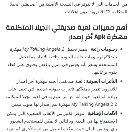
من الخدمات التي لا تتوفر في النسخة الأصلية من “صديقتي انجيلا
المتكلمة 2” للاندرويد بدون اعلانات.
أهم مميزات لعبة صديقتي انجيلا المتكلمة
مهكرة Apk أخر إصدار
رسومات رائعة :
يتميز
تحميل My Talking Angela 2 مهكرة
بامتلاكها رسومات عالية الجودة وثلاثية الأبعاد مما تجعل
المستخدم يشعر بأنه يعيش في منزل بالفعل يحتوي على قطة
يقوم برعايتها.
التأثيرات الصوتية :
لعبة صديقتي أنجيلا مهكرة أخر اصدار
للاندرويد تتميز بامتلاكها تأثيرات صوتية عديدة التي تعمل على
زيادة الواقعية, حيث أنة مع أمر تقوم به في لعبة انجيلا المتكلمة
2 My Talking Angela 2 مهكرة يتم إصدار لها صوت مميز.
الألعاب الإضافية :
تتوفر الكثير من الألعاب الصغيرة التي يمكن
الإستمتاع بها في اللعبة, وبالتالي لا يمكن للمستخدم الشعور
بأي نوع من الملل حيث يمكنك التبديل من لعبة لأخرى كما تريد.