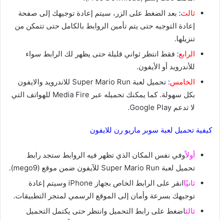
ثالث
:
بعد الضغط على الزر، سيتم إعادة توجيهك إلى صفحة
إعادة التوجيه حتى يتم تأمين الروابط بالكامل حتى تتمكن من
تنزيلها.
الرابع
:
فقط انتظر ثواني قليلة حتى يظهر لك الرابط سواء
للأندرويد أو الأيفون.
الخامس
:
تحميل لعبة Super Mario Run للاندرويد والايفون
بكل سهولة. كما يمكنك تحميله عبر Media Fire للهواتف التي
لا تدعم Google Play.
كيفية تحميل لعبة سوبر ماريو رن للايفون
أولاً
وفي نفس المكان الذي تظهر فيه الروابط ستجد رابط
تحميل لعبة Super Mario Run للآيفون ضمن موقع (mego9).
ثانيًا
انقر على الرابط الخاص بجهاز iPhone وسيتم إعادة
توجيهك بسرعة وأمان إلى الموقع الرسمي لمتجر التطبيقات.
ثالث
اضغط على رابط التحميل وانتظر حتى يكتمل التحميل