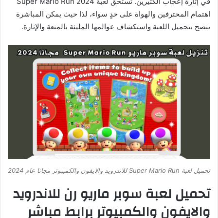
في إثارة إعجاب الكثيرين. تستحق لعبة Super Mario Run 2024
اهتمام المحترفين والهواة على حدٍ سواء، لذا حيث يمكن المباشرة
ننصح بتحميل اللعبة واستكشاف عوالمها المليئة بالمتعة والإثارة.
تحميل لعبة Super Mario Run للاندرويد والايفون والكمبيوتر مجانا عام 2024
تحميل لعبة سوبر ماريو رن للاندرويد
والايفون والكمبيوتر برابط مباشر