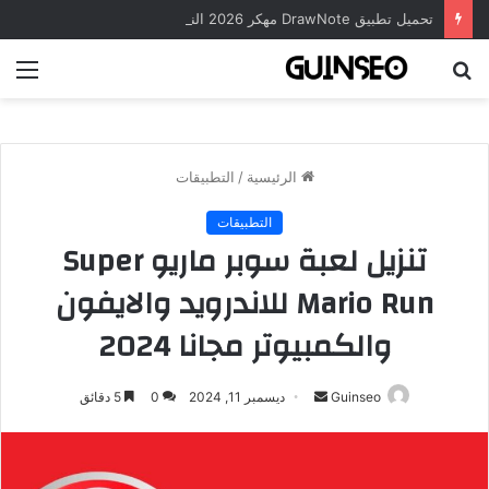
تحميل تطبيق DrawNote مهكر 2026 النسخة المدفوعة للأندرويد مجاناً
بحث
الق
عن
الرئيسية
/
التطبيقات
التطبيقات
تنزيل لعبة سوبر ماريو Super
Mario Run للاندرويد والايفون
والكمبيوتر مجانا 2024
أرسل
Guinseo
ديسمبر 11, 2024
0
5 دقائق
بريدا
إلكترونيا