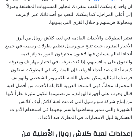
آن واحد إذ يمكنك اللعب بمفردك لتجاوز المستويات المختلفة وصولاً
إلى أعلى المراحل، كما يمكنك اللعب مع أصدقائك عبر الإنترنت
ومحاولة هزيمتهم واحتلال القرى التي يبنونها.
تعتبر البطولات والأحداث القادمة في لعبة كلاش رويال من أبرز
الأخبار المثيرة، حيث تتيح سوبرسيل تنظيم بطولات رسمية في جميع
أنحاء العالم يتسابق فيها لاعبون محترفون للفوز بجوائز قيمة
والتفوق على منافسيهم، إذا كنت ترغب في اختبار مهاراتك ومعرفة
كيفية أدائك ضد أعداء أقوياء، فإن المشاركة في البطولات ستكون
فرصتك المثالية يمكن تحميل اللعبة للكمبيوتر الشخصي والهواتف
المحمولة مجاناً، فهي النسخة العربية الكاملة الأحدث من أفضل لعبة
قتال وحرب على أجهزة الهواتف، تم تصميمها لتكون مثيرة نظراً لأنها
من إنتاج شركة سوبرسيل التي قدمت لعبة كلاش أوف كلانس
الشهيرة والتي تتميز ببساطتها واستراتيجيتها في استخدام الأدوات
العسكرية لنيل الانتصارات في المعارك ضد الأعداء.
إعدادات لعبة كلاش رويال الأصلية من