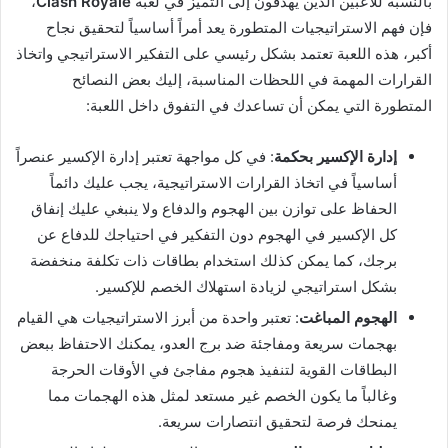
بالنسبة للاعبين الذين يهدفون إلى التميز في لعبة
Clash Royale
،
فإن فهم الاستراتيجيات المتطورة يعد أمراً أساسياً لتحقيق نجاح
أكبر، هذه اللعبة تعتمد بشكل رئيسي على التفكير الاستراتيجي واتخاذ
القرارات المهمة في اللحظات المناسبة، إليك بعض النصائح
المتطورة التي يمكن أن تساعدك في التفوق داخل اللعبة:
إدارة الإكسير بحكمة
: في كل مواجهة تعتبر إدارة الإكسير عنصراً
أساسياً في اتخاذ القرارات الاستراتيجية، يجب عليك دائماً
الحفاظ على توازن بين الهجوم والدفاع ولا ينبغي عليك إنفاق
كل الإكسير في الهجوم دون التفكير في احتياجك للدفاع عن
برجك، كما يمكن كذلك استخدام بطاقات ذات تكلفة منخفضة
بشكل استراتيجي لزيادة استهلاك الخصم للإكسير.
الهجوم المباغت
: تعتبر واحدة من أبرز الاستراتيجيات هي القيام
بهجمات سريعة ومفاجئة ضد برج العدو، يمكنك الاحتفاظ ببعض
البطاقات القوية لتنفيذ هجوم مفاجئ في الأوقات الحرجة
وغالباً ما يكون الخصم غير مستعد لمثل هذه الهجمات مما
يمنحك فرصة لتحقيق انتصارات سريعة.