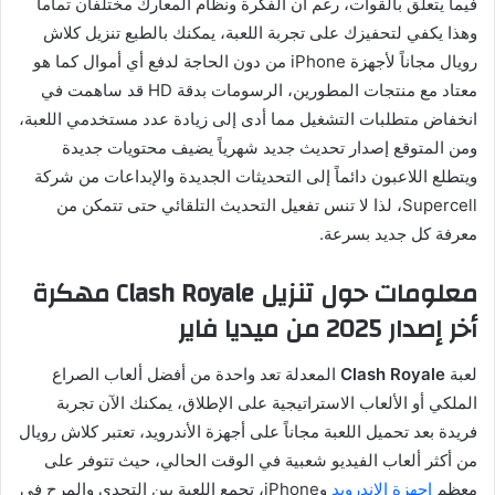
فيما يتعلق بالقوات، رغم أن الفكرة ونظام المعارك مختلفان تماماً
وهذا يكفي لتحفيزك على تجربة اللعبة، يمكنك بالطبع تنزيل كلاش
رويال مجاناً لأجهزة iPhone من دون الحاجة لدفع أي أموال كما هو
معتاد مع منتجات المطورين، الرسومات بدقة HD قد ساهمت في
انخفاض متطلبات التشغيل مما أدى إلى زيادة عدد مستخدمي اللعبة،
ومن المتوقع إصدار تحديث جديد شهرياً يضيف محتويات جديدة
ويتطلع اللاعبون دائماً إلى التحديثات الجديدة والإبداعات من شركة
Supercell، لذا لا تنس تفعيل التحديث التلقائي حتى تتمكن من
معرفة كل جديد بسرعة.
معلومات حول تنزيل Clash Royale مهكرة
أخر إصدار 2025 من ميديا فاير
لعبة
Clash Royale
المعدلة تعد واحدة من أفضل ألعاب الصراع
الملكي أو الألعاب الاستراتيجية على الإطلاق، يمكنك الآن تجربة
فريدة بعد تحميل اللعبة مجاناً على أجهزة الأندرويد، تعتبر كلاش رويال
من أكثر ألعاب الفيديو شعبية في الوقت الحالي، حيث تتوفر على
معظم
اجهزة الاندرويد
وiPhone، تجمع اللعبة بين التحدي والمرح في