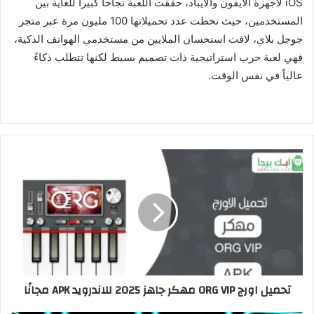
iOS لأجهزة الآيفون والآيباد، حققت اللعبة نجاحاً كبيراً للغاية بين
المستخدمين، حيث تخطت عدد تحميلاتها 100 مليون مرة عبر متجر
جوجل بلاي، لاقت استحسان الملايين من مستخدمي الهواتف الذكية،
فهي لعبة حرب استراتيجية ذات تصميم بسيط لكنها تتطلب ذكاءً
عالياً في نفس الوقت.
تحميل اورج ORG VIP مهكر جاهز 2025 للاندرويد APK مجانًا