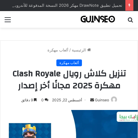
تحميل تطبيق DrawNote مهكر 2026 النسخة المدفوعة للأندرويد مجاناً
بحث
الق
عن
الرئيسية
/
ألعاب مهكرة
ألعاب مهكرة
تنزيل كلاش رويال Clash Royale
مهكرة 2025 مجانًا أخر إصدار
أرسل
Guinseo
أغسطس 22, 2025
0
9 دقائق
بريدا
إلكترونيا