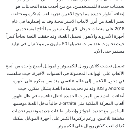
تحديثات جديدة للمستخدمين، من بين أحدث هذه التحديثات هو
إضافة أطوار جديدة مما يتيح للاعبين تجربة لعب مُبتكرة ومختلفة،
تعتبر اللعبة من أبرز الألعاب الاستراتيجية وقد تم إصدارها في عام
2016 على منصات جوجل بلاي وآب ستور مما أتاح لمستخدمي
أجهزة الأندرويد والآيفون تحميل اللعبة، وقد حققت اللعبة نجاحاً كبيراً
حيث تجاوزت عدد مرات تحميلها 50 مليون مرة ولا تزال في تزايد
مستمر حتى الآن.
تحميل تحديث كلاش رويال للكمبيوتر والموبايل أصبح واحدة من أنجح
الألعاب على الهواتف المحمولة في السنوات الأخيرة، حيث ساهمت
في دخول اللاعبين إلى عالم تنافسي منذ سن مبكرة على أجهزة
Android و iOS وقد تم تحديث هذه اللعبة بشكل متكرر، حيث
أضافت العديد من الميزات الجديدة لتظل تنافسية في ظل ظهور
ألعاب المعركة الملكية مثل Fortnite، حالياً تدخل اللعبة موسمها
السادس مع تجديد الجوائز وإصدار بطاقات جديدة وتقديم تحديات
مختلفة للاعبين، ورغم تركيزها الكبير على أجهزة الموبايل يمكنك
كذلك لعب كلاش رويال على الكمبيوتر.