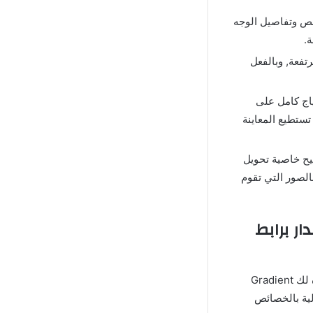
ص وتفاصيل الوجه
ة.
تفعة, وبالفعل
اج كامل على
تستطيع المعاينة
يح خاصية تحويل
الصور التي تقوم
اخر اصدار برابط
وجودك هٌنا الآن يعني أنك تريد تحميل برنامج Gradient مهكر للأندرويد ولكن هل تعمل ما يوفره لك Gradient
لية بالخصائص