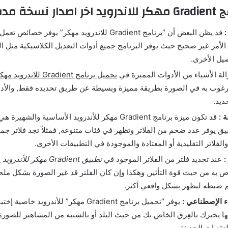
فوعة مجانا
:
قد يظن البعض أن “برنامج Gradient للاندرويد مهكر” يوفر
الأمر غير صحيح حيث يوفر البرنامج جميع أدوات التعديل الكلاسيكية مثل 
صيل الأخرى.
الة الأشياء من الأدوات المميزة في
تحميل برنامج Gradient للاندرويد مهكر
غوب به في الصورة بطريقة مميزة وبسيطة عن طريق تحديده فقط, والأدا
ديد.
ة :
قد تكون ميزة برنامج Gradient مهكر للأندرويد الأساسية والشهي
يق يوفر عدد ضخم من الفلاتر وتظهر في فئات متنوعة, فمثلاً تجد فلاتر جمال
الفلاتر التقليدية أو المعتادة والموجودة في التطبيقات الأخرى.
:
عند تحديد فلتر من الفلاتر الموجود في
تطبيق Gradient مهكر للأندرويد
ي
 به من حيث قوة التأثير, وهكذا وإن كان الفلتر قد غير الصورة بشكل م
 ضبطه ليظهر بشكل واقعي أكثر.
ء الإصطناعي :
يوفر “تحميل برنامج Gradient مهكر” للأندرويد خاص
ا يخبرك بالعِرق الخاص بك من حيث البلد أو بالشبيه من المشاهير للصور
تقنيات الحديثة.