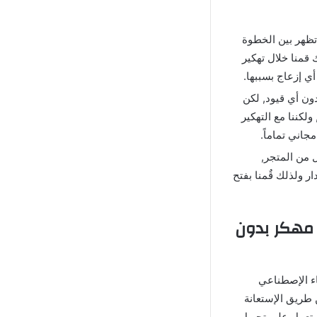
تظهر بين الخطوة
 قمنا خلال تهكير
ي إزعاج بسببها.
دون أي قيود, لكن
لكننا مع التهكير
جاني تماماً.
 من المتجر,
 برنامج جرادينت Gradient مهكر اخر اصدار ولذلك قٌمنا بفتح
يل برنامج Gradient للاندرويد مهكر بدون
اء الإصطناعي
طريق الإستعانة
تعمل على تحويل