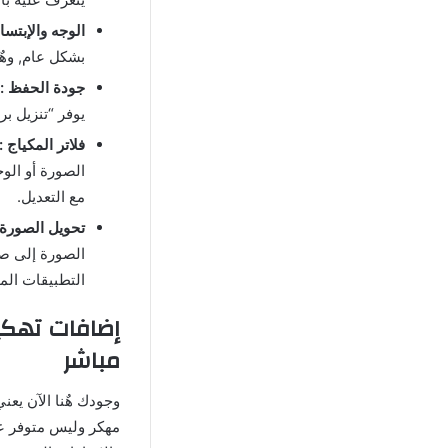
الوجه والإبتسام
بشكل عام, وهٌن
جودة الحفظ :
يوفر “تنزيل برنامج Gradient مهكر” خيارات كثيرة لحفظ الصور
فلاتر المكياج :
الصورة أو الو
مع التعديل.
تحويل الصورة 
الصورة إلى صو
التطبيقات المن
مباشر
مهكر وليس متوفر ع