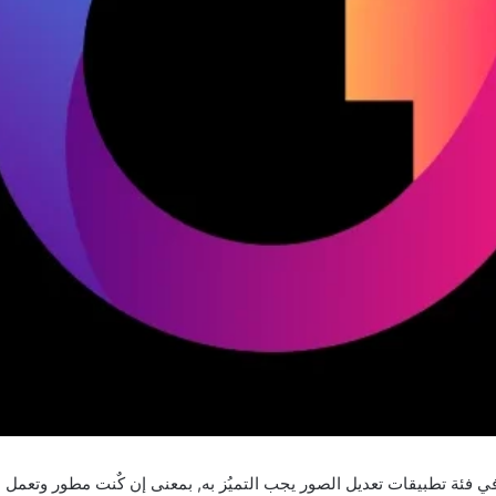
ي فئة تطبيقات تعديل الصور يجب التميُز به, بمعنى إن كٌنت مطور وتعمل