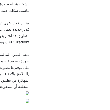
الشخصية الموجودة ف
يناسب شكلك حيث تت
وهٌناك فلاتر أخرى ت
فلاتر جديدة تعمل عل
التطبيق قد إهتم بتج
Gradient” للاندرويد مهكر.
نختم الفقرة الحالية
صورة رسومية, حيث 
على توفيرها بصورة م
والملامح والإضاءة و
المغلقة أو المدفوعة