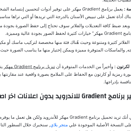
ة :
يعمل
برنامج Gradient مهكر
على توفير أدوات لتحسين إبتسامة الشخ
اك أداة تعمل على تبييض الأسنان بالدرجة التي تريدها أو التي تراها مناسب
وبعد ضبط كافة التعديلات والفلاتر سوف تحتاج إلى حفظ الصورة بجودة مر
 بجودة عالية ومميزة.
الفلاتر كثيرة ومتنوعة وحيث هٌناك فئة منها مخصصة لتركيب ماسك أو مكي
جه, والماسكات المتوفرة مميزة ويمكن إختيار منها ما يناسب الصورة حيث 
لكرتون :
وأخيراً من الخدمات المتوفرة أن
تنزيل برنامج Gradient مهكر
يت
رة رمزية أو كارتون مع الحفاظ على الملامح بصورة واقعية عند مقارنتها ب
افسة بإدراجها.
إضافات تهكير برنامج Gradient للاندرويد بدون اعلانات 
لى النسخة الأصلية الموجودة علي
متجر بلاي
, سنخبرك خلال السطور التا