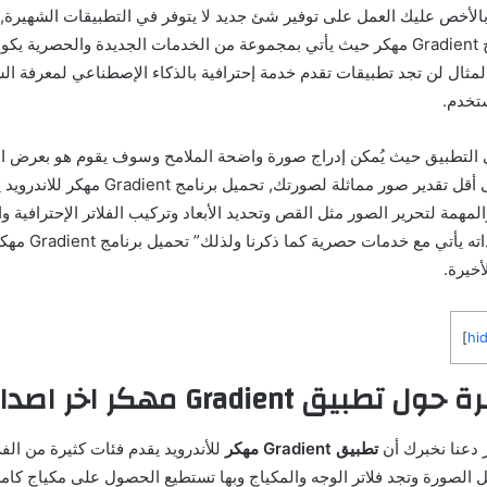
بالأخص عليك العمل على توفير شئ جديد لا يتوفر في التطبيقات الشهيرة, 
فعله مطورين برنامج Gradient مهكر حيث يأتي بمجموعة من الخدمات الجديدة والحصري
لمثال لن تجد تطبيقات تقدم خدمة إحترافية بالذكاء الإصطناعي لمعرفة ال
تخدم.
في التطبيق حيث يُمكن إدراج صورة واضحة الملامح وسوف يقوم هو بعرض 
من المشاهير أو على أقل تقدير صور مماثلة لصورتك, تحميل برن
المهمة لتحرير الصور مثل القص وتحديد الأبعاد وتركيب الفلاتر الإحترافية 
الصور وفي الوقت ذاته يأ
أخيرة.
]
hi
يق Gradient مهكر اخر اصدار
ر دعنا نخبرك أن
تطبيق Gradient مهكر
للأندرويد يقدم فئات كثيرة من الفلات
الصورة وتجد فلاتر الوجه والمكياج وبها تستطيع الحصول على مكياج كام