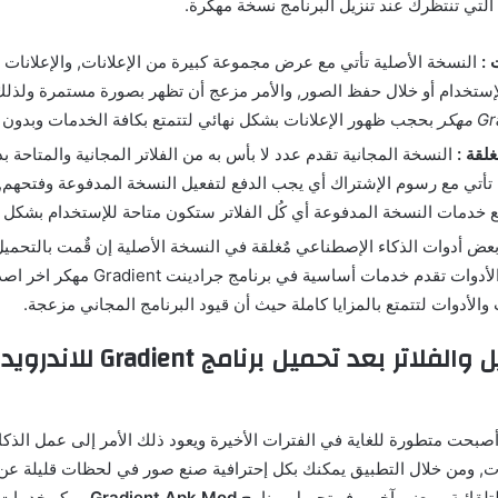
التي تنتظرك عند تنزيل البرنامج نسخة مهكرة.
 :
النسخة الأصلية تأتي مع عرض مجموعة كبيرة من الإعلانات, والإعلانات 
 الإستخدام أو خلال حفظ الصور, والأمر مزعج أن تظهر بصورة مستمرة ولذلك
بحجب ظهور الإعلانات بشكل نهائي لتتمتع بكافة الخدمات وبدون أ
غلقة :
النسخة المجانية تقدم عدد لا بأس به من الفلاتر المجانية والمتاحة ب
 تأتي مع رسوم الإشتراك أي يجب الدفع لتفعيل النسخة المدفوعة وفتحهم, و
يع خدمات النسخة المدفوعة أي كُل الفلاتر ستكون متاحة للإستخدام بشكل م
عض أدوات الذكاء الإصطناعي مٌغلقة في النسخة الأصلية إن قٌمت بالتحميل
وللأسفل تلك الأدوات تقدم خدمات أساسية في
الأدوات لتتمتع بالمزايا كاملة حيث أن قيود البرنامج المجاني مزعجة.
أدوات التعديل والفلاتر بعد تحم
أصبحت متطورة للغاية في الفترات الأخيرة ويعود ذلك الأمر إلى عمل الذك
, ومن خلال التطبيق يمكنك بكل إحترافية صنع صور في لحظات قليلة عن 
التلقائية, بمعنى آخر يوفر تحميل برنامج
Gradient Apk Mod
مهكر خدمات 