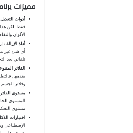
مميزات برنامج Gradient مهكر للاندرويد اخر اصدار نسخة مد
أدوات التعديل 
فقط, لكن هذا 
الألوان والتفا
أداة الإزالة :
إز
أي شئ غير مر
تلقائي بعد التح
الفلاتر المتنوع
يقدمها, فالتطب
وفلاتر الجسم و
مستوى الفلتر 
المستوى الخاص
مستوى التحكم
اختبارات الذكا
الإصطناعي وبه
يتعرف عليه بال