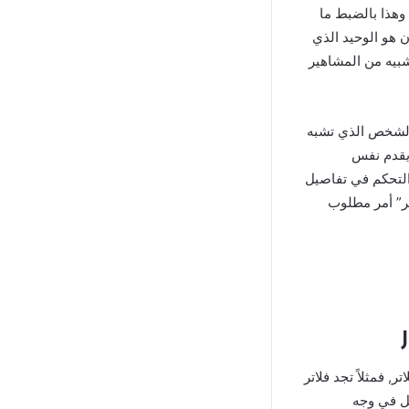
وهذا بالضبط ما
ة يكون هو الوحيد الذي
شبيه من المشاهير
الشخص الذي تشبه
امج Gradient مهكر للاندرويد يقدم نفس
والتحكم في تفاصيل
تي مع خدمات حصرية كما ذكرنا ولذلك” تحميل برنامج Gradient مهكر” أمر مطلوب
ر, فمثلاً تجد فلاتر
ل في وجه