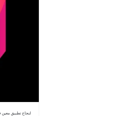
لنجاح تطبيق معين ف