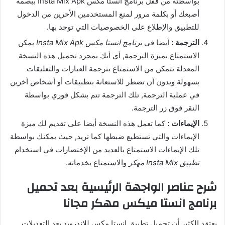
بواسطته من قفل برنامج انستا مكس Insta Mix Apk ببصمة
أصبعك أو بكلمة مرور لمنع المستخدمين الأخرين من الدخول
للتطبيق والإطلاع على الخصوصيات التي توجد بها.
الترجمة :
أيضا في
برنامج انستا مكس Insta Mix Apk
يمكن
الاستمتاع بميزة الترجمة, أي أنك بمجرد تحميل هذه النسخة
المعدلة تتمكن من الاستمتاع بترجمة العبارات والتعليقات
بسهولة وبدون أن تضطر للاستعانة بتطبيقات أو أشخاص أخرين
في عملية الترجمة, تلك الترجمة تتم بشكل فوري بواسطة
النقر فوق زر الترجمة.
الإيماءات :
كما تعمل هذه النسخة أيضا على تقديم لك ميزة
الإيماءات والتي تستطيع ضبطها كما تريد, حيث يمكنك بواسطة
تلك الإيماءات الاستمتاع بالعديد من الإختصارات في استخدام
تطبيق Insta Mix مهكر
والاستمتاع بخدماته.
شرح عناصر الواجهة الرئيسية بعد تحميل
برنامج انستا ميكس مهكر مجانا
يعتقد الكثير أن تحميل تطبيق انستا مكس للاندرويد بعد التعديلات