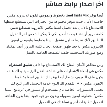
اخر اصدار برابط مباشر
أيضا يوفر InstaMix انستا بخطوط وايموجي ايفون
للاندرويد مكس
خاصية الأمان حيث تتوفر مجموعة من الخيارات التي تستطيع ضبطها
للاستمتاع بالأمان بعد تحميل انستا مكس للاندرويد تستطيع تعيين
كلمة مرور أو إنشاء بصمة أصبع لكي لا يمكن لشخص آخر الدخول
للتطبيق لأنك عندما تحاول تشغيل انستا بخطوط وايموجي ايفون
للاندرويد مكس تلاحظ ظهور صفحة إدخال كلمة المرور, أيضا يمكنك
وضع صورتك الشخصية خلفية للصفحة الخاصة بالقفل.
ومن مظاهر الأمان المتاح لك الاستمتاع بها داخل
تطبيق انستقرام
مكس
هى إخفاء الإشعارات على شاشة القفل الرئيسية وذلك عندما
يكون ملف التعريف نشطا, أيضا يوفر لك تطبيق انستا بخطوط
الايفون مكس Mix المُقدم لك اليوم خدمة التحميل التي تُتيح لك
تحميل المنشورات الخاصة بأي مستخدم أو منشور في “برنامج انستا
مكس” بخطوط ايفون بسهولة وبدون مواجهة قيود أيضا بدون الحاجة
لتحميل تطبيقات أخرى تساعدك في التحميل.