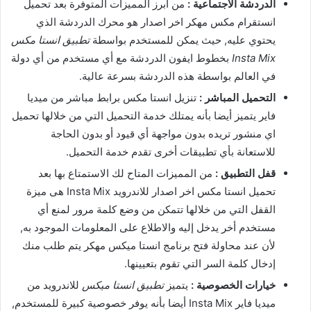
الدردشة الاجتماعية :
من أبرز المميزات المتوفرة بعد تحميل
انستقرام مكس مهكر اخر اصدار هو محرك الدردشة الذي
يحتوي عليه, حيث يمكن للمستخدم بواسطة
تطبيق انستا مكس
Insta Mix
بخطوط ايفون الدردشة مع أي مستخدم من أي دولة
في العالم بواسطة هذه الدردشة بسرعة عالية.
التحميل المباشر :
تنزيل انستا مكس برابط مباشر من ميديا
فاير يتميز أيضا بأنه يمتلك خدمة التحميل التي من خلالها تحميل
اي منشور تريده بدون مواجهة أي قيود أو بدون الحاجة
للاستعانة بأي تطبيقات أخرى تقدم خدمة التحميل.
قفل التطبيق :
من المميزات المتاح لك الاستمتاع بها بعد
تحميل انستا مكس اخر اصدار للاندرويد Insta Mix هى ميزة
القفل التي من خلالها تتمكن من وضع كلمة مرور لمنع أي
مستخدم أخر يدخل إليه والاطلاع على المعلومات الموجود به,
لأن عند محاولة فتح برنامج انستا ميكس مهكر يتم طلب منك
إدخال كلمة السر التي تقوم بتعيينها.
خيارات الخصوصية :
يتميز
تطبيق انستا ميكس
للاندرويد من
ميديا فاير Insta Mix أيضا بأنه يوفر خصوصية كبيرة للمستخدم,