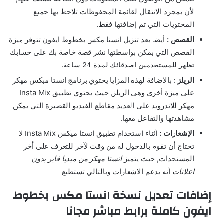
لأن بمجرد الانتقال لقائمة المحفوظات تلاحظ بها جميع
المحتويات التي تم إضافتها فقط.
القصص :
أيضا بعد تنزيل انستا مكس بخطوط ايفون تتوفر ميزة
القصص التي يمكن بواسطتها نشر قصة خاصة بك على حسابك
تظهر للمستخدمين اصدقائك لمدة 24 ساعة.
الريلز :
بالاضافة لهذه المزايا يحتوي برنامج انستا ميكس مهكر
على ميزة أخرى وهى الريلز, حيث يحتوي
تطبيق Insta Mix
مهكر للاندرويد
على العديد مقاطع الفيديو القصيرة التي يمكن
مشاهدتها والتفاعل معها.
الإشعارات :
أثناء استخدام تطبيق انستا ميكس Insta Mix لا
تحتاج أن تقوم بالدخول له من وقت لآخر للتعرف على أخر
المستجدات, حيث يتميز
انستا مهكر من ميديا فاير بدون
اعلانات
أنه يدعم الاشعارات وبالتالي تستطيع
إضافات تعديل نسخة انستا مكس بخطوط
ايفون كاملة برابط مباشر مجانا