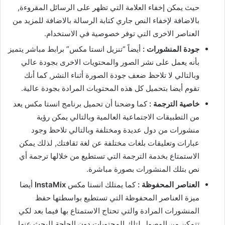
حيث يمكن إخفاء العلامة التي تظهر على الرسائل المقروءة,
بالاضافة لإخفاء النص جاري كتابة الرسالة بالاضافة للمزيد من
العناصر الاخرى التي توفر خصوصية في الاستخدام.
جودة المنشورات :
أيضاً “تنزيل انستا مكس” برابط مباشر يتميز
بأنه يعمل على نشر الصور والمحتويات الاخرى بجودة عالي
وبالتالي لا تلاحظ ضعف جودة الصورة أثناء النشر, كما أنك
تقوم أيضا بتحميل كل هذه المحتويات المرادة بجودة عالية.
خاصية الترجمة :
كما وضحنا أن تحميل برنامج انستا مكس يعد
من التطبيقات الاجتماعية العالمية وبالتالي يمكن رؤية
منشورات من دول عديدة ومختلفة وبالتالي تلاحظ وجود
عبارات وتعليقات بلغات مختلفة عن لغة ثقافتك, لذلك يمكن
الاستمتاع بخدمة الترجمة التي تستطيع من خلالها ترجمة أي
نص بتلك المنشورات بصورة مباشرة.
العناصر المحفوظة :
كما يمتلك انستا مكس
InstaMix
أيضا
ميزة العناصر المحفوظة التي تستطيع بواسطتها حفظ
المنشورات المرادة والتي تحتاج الاستمتاع بها فيما بعد لكي
تتمكن من الوصول لتلك المحتويات دون الحاجة للبحث عنها,