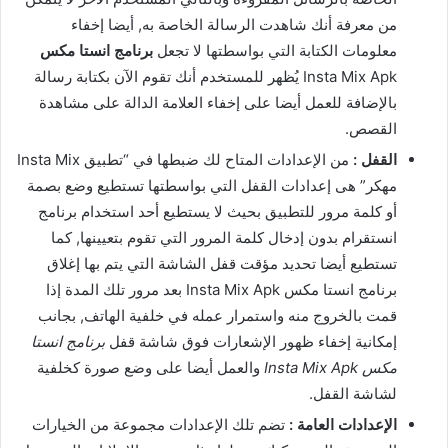
من معرفة أنك شاهدت الرسالة الخاصة به, أيضا إخفاء
معلومات الكتابة التي بواسطتها لا تجعل
برنامج انستا مكس
Insta Mix Apk يُظهر للمستخدم أنك تقوم الآن بكتابة رسالة
بالإضافة للعمل أيضا على إخفاء العلامة الدالة على مشاهدة
القصص.
القفل :
من الإعدادات المتاح لك ضبطها في “تطبيق Insta Mix
مهكر” هى إعدادات القفل التي بواسطتها تستطيع وضع بصمة
أو كلمة مرور للتطبيق بحيث لا يستطيع أحد استخدام برنامج
انستقرام بدون إدخال كلمة المرور التي تقوم بتعيينها, كما
تستطيع أيضا تحديد مؤقت قفل الشاشة التي يتم بها إغلاق
برنامج انستا مكس Insta Mix Apk بعد مرور تلك المدة إذا
قمت بالخروج منه واستمرار عمله في خلفية الهاتف, بجانب
إمكانية إخفاء ظهور الإشعارات فوق شاشة قفل
برنامج انستا
مكس Insta Mix Apk
والعمل أيضا على وضع صورة كخلفية
لشاشة القفل.
الإعدادات العامة :
تضم تلك الإعدادات مجموعة من الخيارات