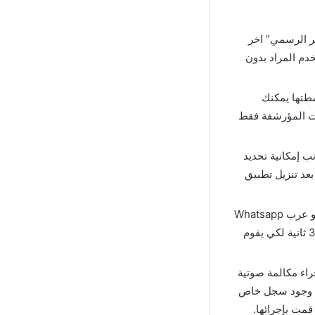
ر الرسمي” اخر
ستخدم المراد بدون
طتها يمكنك
ات المؤرشفة فقط
ب إمكانية تحديد
عد تنزيل تطبيق
بلس الاخضر ابو عرب Whatsapp
Apk تتوفر ميزة الحالات التي بواسطتها تقوم بنشر أي صورة أو مقطع لا تزيد مدته عن 30 ثانية لكي يقوم
اء مكالمة صوتية
نب وجود سجل خاص
قمت بإجرائها.