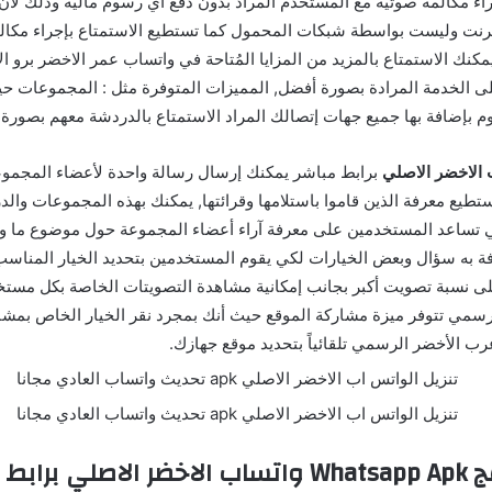
اء مكالمة صوتية مع المستخدم المراد بدون دفع أي رسوم مالية وذلك لأن
إنترنت وليست بواسطة شبكات المحمول كما تستطيع الاستمتاع بإجراء مكالم
نك الاستمتاع بالمزيد من المزايا المُتاحة في واتساب عمر الاخضر برو ا
الخدمة المرادة بصورة أفضل, المميزات المتوفرة مثل : المجموعات حي
م بإضافة بها جميع جهات إتصالك المراد الاستمتاع بالدردشة معهم بصورة 
 الاخضر الاصلي
برابط مباشر يمكنك إرسال رسالة واحدة لأعضاء المجمو
تستطيع معرفة الذين قاموا باستلامها وقرائتها, يمكنك بهذه المجموعات وال
 تساعد المستخدمين على معرفة آراء أعضاء المجموعة حول موضوع ما وذ
ة به سؤال وبعض الخيارات لكي يقوم المستخدمين بتحديد الخيار المناس
ى نسبة تصويت أكبر بجانب إمكانية مشاهدة التصويتات الخاصة بكل مستخ
رسمي تتوفر ميزة مشاركة الموقع حيث أنك بمجرد نقر الخيار الخاص بمشا
رب الأخضر الرسمي تلقائياً بتحديد موقع جهازك.
مميزات برنامج Whatsapp Apk واتساب الاخضر الاصلي ب