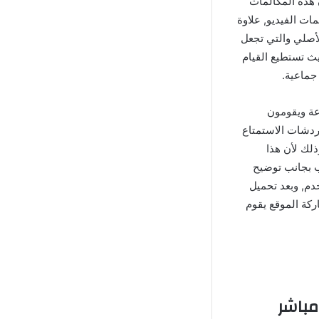
 هذه المكالمات
ات الفيديو, علاوة
لأصلي والتي تجعل
ث تستطيع القيام
جماعية.
عة ويقومون
دردشات الاستمتاع
لك لأن هذا
ب بجانب توضيح
دم, وبعد تحميل
ركة الموقع يقوم
رابط مباشر