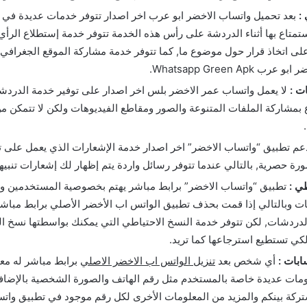
:
بعد تحميل واتساب الاخضر ابو عرب اخر اصدار تتوفر خدمات عديدة في
ستمتاع بها أثناء الدردشة على رأس هذه الخدمة تتوفر خدمة إستطلاع الرأي
ى اتخاذ قرار حول موضوع ما, كما تتوفر خدمة مشاركة الموقع الجغرافي
Whatsapp Green Apk.
ت :
لا يعمل واتساب عمر الاخضر بلس اخر اصدار على توفير خدمة الدرد
ع بمشاركة الملفات المتنوعة والصور ومقاطع الفيديوهات ولكن لا تتمكن 
م تطبيق “واتساب الاخضر” اخر اصدار خدمة الإشعارات الذي يعمل على ت
رة حصرية, بالتالي عندما تتوفر رسائل واردة يتم إظهار لك إشعارات تنبيه
ي :
تطبيق “واتساب الاخضر” برابط مباشر يهتم بخصوصية المستخدمين وبال
 وبالتالي إذا قمت بحذف تطبيق الواتس اب الأخضر الأصلي برابط مباشر ل
دردشات, لكن تتوفر خدمة النسخ الاحتياطي التي يمكنك بواسطتها نسخ 
كي تستطيع استرجاعها كما تريد.
بات :
أي شخص بعد
تنزيل الواتس اب الاخضر الاصلي
برابط مباشر له معل
مات عديدة خاصة بالمستخدم مثل رقم الهاتف والصورة الشخصية بالإضاف
كة بينكم والمزيد من المعلومات الأخرى لكل رقم موجود في تطبيق وات