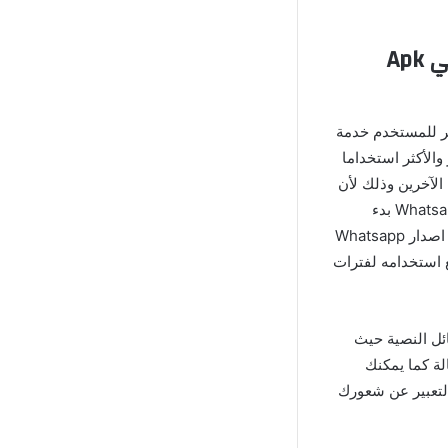
سهولة التحدث والتواصل بعد تنزيل الواتس اب الاخضر الاصلي Apk
فر للمستخدم خدمة
الأكثر استخداما
 الآخرين وذلك لأن
في الوقت المراد تستطيع بعد تنزيل الواتس اب الاخضر الرسمي برابط مباشر Whatsapp Green Apk بدء
الدردشة مع أي مستخدم كما تريد بدون قيود, المميز في تطبيق واتساب بلس الاخضر عمر اخر اصدار Whatsapp
يع استخدامه لفترات
ئل النصية حيث
لة كما يمكنك
التعبير عن شعورك