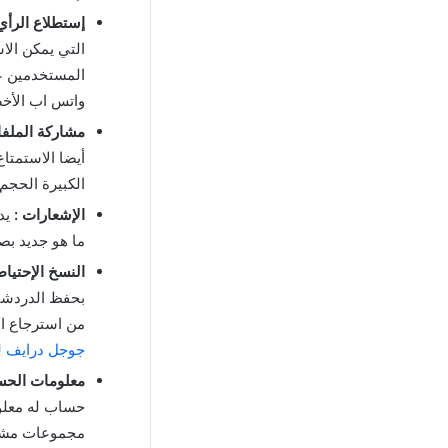
إستطلاع الرأي 
التي يمكن الا
المستخدمين عل
واتس اب الأخضر ابو عرب 
مشاركة الملفا
أيضا الاستمتا
الكبيرة الحجم.
الإشعارات :
يدع
ما هو جديد بصو
النسخ الإحتياط
بحفظ الدردشات
من استرجاع ال
جوجل درايف
ل
معلومات الحسا
حساب له معلو
مجموعات مشتر