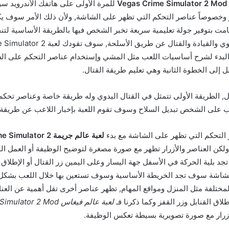
للمرة الأولى على هاتفك الأندرويد س
وخصوصاً عناصر التحكم التي تظهر على الشاشة, ولأن ذلك الأمر سوف يكو
ت بتوفير جولة تعليمية سريعة تخبر الشخص فيها بالطريقة الأساسية لتنفي
المشي والقتال اليدوي والقيادة والقتال عن طريق ال
 البدء لشرح أساسيات اللعب مثل المشي وإستخدام عناصر التحكم على الش
 إلى الخطوة الثانية وهي تعليم طريقة القتال.
ل, الطريقة الأولى تتمثل في القتال اليدوي وله طريقة خاصة وعناصر تحكم,
ب على الشخص تبديل السلاح وسوف تقوم اللعبة بإخبار اللاعب عن طريقة ال
 التحكم التي تظهر على الشاشة مع بدء
لعبة عالم جريمة ator 2
لكن العناصر والأزرار تظهر مع صورة مصغرة لتوضيح الوظيفة أو العمل ال
 بلية الحركة في الأسفل جهة اليسار وعلى اليمين زر القتال أو الإطلاق 
لشاشة سوف تجد الخريطة الأساسية وسوف تستعين بها خلال اللعب بشك
المختلفة مثل المنزل ومواقع المهام, تظهر عناصر أخرى تقل أهمية عن العن
اق القنابل وزر القفز وكما ذكرنا فـ
لعبة عالم فيغاس or 2 Mod
زرار مع صورة تصويرية بسيطة تعكس الوظيفة.