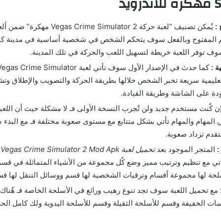
يد
:
يٌمكن تصنيف “لعبة حركة me Simulator 2
لم المفتوح وبالفعل سوف يتحكم الشخص في شخصية أساسية في مدينة كبي
ف توفر اللعبة خريطة لتسهيل اللعب والحركة في تلك المدينة.
ة :
تعليمية سريعة تخبر الشخص خلالها بطريقة الحركة والتصويب والإطلاق وت
دة على الشاشة وطريقة القيادة.
ن كٌنت مستخدم جديد ولن تٌجرب النسخة الأولى فـ لا مشكلة حيث أن اللعبة
 المهام والمهام تأتي بشكل متتابع مع مستوى صعوبة مختلفة فـ مع البدء 
تقدم تزداد صعوبة.
:
المتجر الموجود بعد
تحميل لعبة Vegas Crime Simulator 2 Mod Apk
م
أتي مع تنظيم وترتيب مميز وضع كٌل مجموعة من الأشياء المتماثلة في قسم
لحة لها مجموعة أقسام وترقيات الشخصية لها قسم ووسائل التنقل لها قس
مع تحميل اللعبة سوف تجد تنوع رهيب ورائع في الأسلحة الخاصة فـ هٌناك 
 الخفيفة وقسم للأسلحة الثقيلة وقسم للأسلحة اليدوية ولك كامل الحر