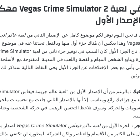
الإضافات في لعبة or 2
إصدار الأول
 فـ نحن اليوم نوفر لكم موضوع كامل عن الإصدار الثاني من
لعبة عالم ال
Vegas
وهذا يعكس أن هٌناك جزء أول منها وبالفعل تحدثنا عنه في موضوع م
ارة ويتابع الشخص المهام والقصة واللعب في المدينة المفتوحة مع الأسلحة
اني يأتي مع بعض الإختلافات عن الجزء الأول وفي النقاط التالية سنذكر لك 
زئين.
يك :
بالرغم من أن الإصدار الأول من
Mod” جاء مع جرافيك رائع ومناسب إلا أنها بالإصدار الثاني جاءت مع تحسينات م
رسومات والحركة, وسوف تلاحظ التحسن الرهيب في حركة الشخصية وعنا
ية.
ر :
الجزء الأول من
لعبة عالم فيغاس Vegas Crime Simulator
اصدار مف
 على الكثير من الأقسام والعناصر ولكن الشركة المطورة لن تكتفي بذلك 