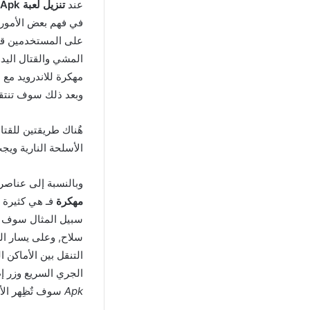
عند
تنزيل لعبة Vegas Crime Simulator 2 Mod Apk
في فهم بعض الأمور 
على المستخدمين قام
مهكرة للاندرويد مع
وبعد ذلك سوف تنتقل
هٌناك طريقتين للقتا
الأسلحة النارية ويج
وبالنسبة إلى عناصر
مهكرة
فـ هي كثيرة و
سبيل المثال سوف تجد
سلاح, وعلى يسار ا
التنقل بين الأماكن 
الجري السريع وزر إطل
Apk
سوف تٌظِهر الأ