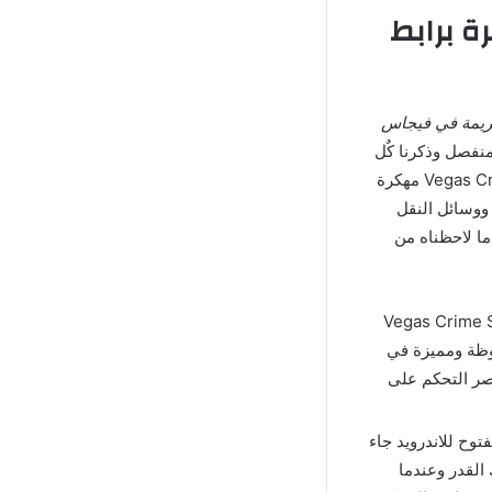
Vegas Crime Simulat مهكرة برابط
جريمة في فيجاس
نفصل وذكرنا كٌل
التفاصيل الخاصة به, ناح الجزء الأول كان السبب في توفير جزء ثاني من لعبة Vegas Crime Simulator مهكرة
 ووسائل النقل
ما لاحظناه من
 “لعبة عالم جريمة فيغاس Vegas Crime Simulator
لحوظة ومميزة في
صر التحكم على
توح للاندرويد جاء
القدر وعندما