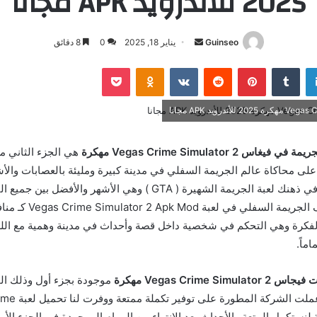
2025 للأندرويد APK مجانا
أرسل
Guinseo
يناير 18, 2025
0
8 دقائق
بريدا
لينكدإن
بينتيريست
بوكيت
Odnoklassniki
إلكترونيا
 Vegas Crime Simulator 2 مهكرة
هي الجزء الثاني م
 على محاكاة عالم الجريمة السفلي في مدينة كبيرة ومليئة بالعصابات والأ
السابق سوف يأتي في ذهنك لعبة الجريمة الشهيرة ( GTA ) وهي الأشهر و
العالم ويٌمكن تصنيف الجريم
الفكرة وهي التحكم في شخصية داخل قصة وأحداث في مدينة وهمية مع الل
ماً.
Vegas Crime S مهكرة
موجودة بجزء أول وذلك ال
واسع وكبير ولذلك عملت ا