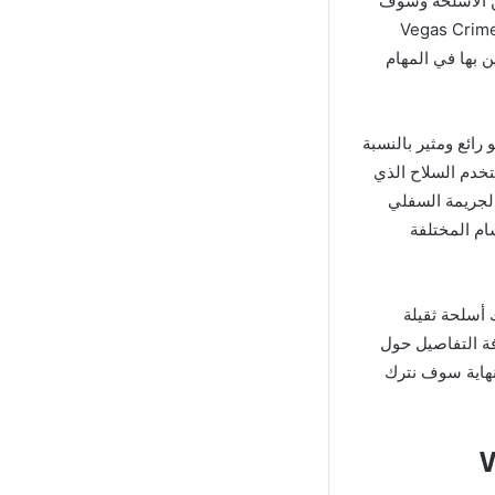
ين الأسلحة وسوف
ص, تظهر مع تحميل لعبة Vegas Crime Simulator 2
 بها في المهام
سوف تدخل في جو رائع ومثير بالنسبة
خدم السلاح الذي
الجريمة السفلي
ام المختلفة
 ومميز فـ هٌناك أسلحة ثقيلة
ة التفاصيل حول
نهاية سوف نترك
Vega