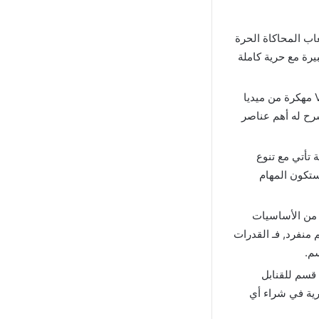
Vegas Cri مهكرة” ضمن ألعاب المحاكاة الحرة
رة مع حرية كاملة
كما حدث في الإصدار الأول سوف تأتي لعبة Vegas Crime Simulator مهكرة من ميديا
شرح له أهم عناصر
 تأتي مع تنوع
ستكون المهام
ن الأساسيات
 منفرد, فـ القدرات
م.
قسم للقنابل
ية في شراء أي