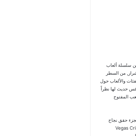
ن سلسلة ألعاب
شرار, من السطر
الأفضل بين جميع الفئات والألعاب حول
ة السفلي في لعبة Vegas Crime Simulator 2 Apk Mod كـ منافس حديث لها نظراً
عب المفتوح
جزء حقق نجاح
لشركة المطورة على توفير تكملة ممتعة ووفرت لنا تحميل لعبة Vegas Crime