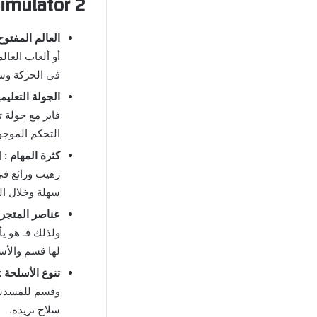
Simulator 2 مهكرة للاندرو
العالم المفتوح 
أو ألعاب العا
في الحركة وسو
الجولة التعليمي
فاير مع جولة 
التحكم الموجو
كثرة المهام :
إ
رهيب ورائع في
سهلة وخلال ال
عناصر المتجر 
ولذلك فـ هو ي
لها قسم والأس
تنوع الأسلحة :
وقسم للمسدسات
سلاح تريده.