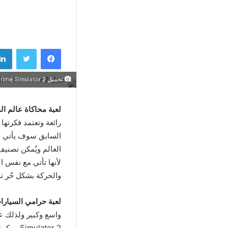
فيسبوك
تويتر
تحميل Vegas Crime Simulator 2 مهكرة 2025 للأندرويد APK مجانا
لعبة محاكاة عالم الجريمة في فيغاس
رائعة وتعتمد فكرتها
لأنها تأتي مع نفس 
والحركة بشكل حٌر تما
لعبة حرامي السيارات فيجاس imulator 2
Simulator 2 مهكرة لنستكمل المتعة والأحداث بعد الإنتهاء من المهام الموجودة في الجزء الأول.