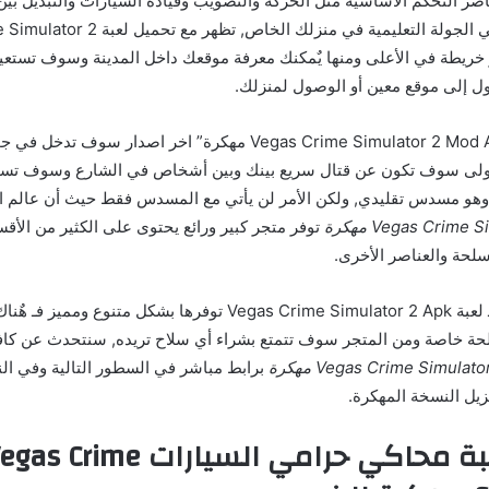
صر التحكم الأساسية مثل الحركة والتصويب وقيادة السيارات والتبديل ب
تجد نفسك بعد تخطي الجولة التعليمية في منزلك الخا
خريطة في الأعلى ومنها يٌمكنك معرفة موقعك داخل المدينة وسوف تستعين
ول إلى موقع معين أو الوصول لمنزلك.
مع “تحميل لعبة Vegas Crime Simulator 2 Mod Apk مهكرة” اخر اصدار 
الأولى سوف تكون عن قتال سريع بينك وبين أشخاص في الشارع وسوف تست
ه وهو مسدس تقليدي, ولكن الأمر لن يأتي مع المسدس فقط حيث أن عالم 
توفر متجر كبير ورائع يحتوى على الكثير من الأقس
سلحة والعناصر الأخرى.
وبالنسبة للأسلحة فـ لعبة Vegas Crime Simulator 2 Apk توفرها بشكل متنوع
حة خاصة ومن المتجر سوف تتمتع بشراء أي سلاح تريده, سنتحدث عن كاف
Vegas Crime Simulato مهكرة
برابط مباشر في السطور التالية وفي ال
زيل النسخة المهكرة.
مميزات لعبة محاكي حرامي السيارات s Crime