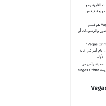
 النارية ومع
 جريمة فيغاس
من أهم الأقسام في لعبة Vegas Crime Simulator 2 Mod For Android هو قسم
لصور والرسومات أو
قد يظن البعض أن التحكم في الشخصية بعد “تنزيل لعبة Vegas Crime Simulator 2”
عام أمر في غاية
لأولى.
لمدينة ولكن من
ريمة
Vegas Crime
كم في لعبة Vegas Crime