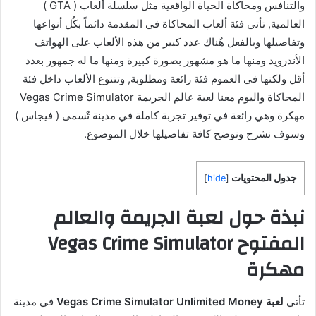
والتنافس ومحاكاة الحياة الواقعية مثل سلسلة ألعاب ( GTA )
العالمية, تأتي فئة ألعاب المحاكاة في المقدمة دائماً بكُل أنواعها
وتفاصيلها وبالفعل هٌناك عدد كبير من هذه الألعاب على الهواتف
الأندرويد ومنها ما هو مشهور بصورة كبيرة ومنها ما له جمهور بعدد
أقل ولكنها في العموم فئة رائعة ومطلوبة, وتتنوع الألعاب داخل فئة
المحاكاة واليوم معنا لعبة عالم الجريمة Vegas Crime Simulator
مهكرة وهي رائعة في توفير تجربة كاملة في مدينة تٌسمى ( فيجاس )
وسوف نشرح ونوضح كافة تفاصيلها خلال الموضوع.
جدول المحتويات
]
hide
[
نبذة حول لعبة الجريمة والعالم
المفتوح Vegas Crime Simulator
مهكرة
تأتي
لعبة Vegas Crime Simulator Unlimited Money
في مدينة