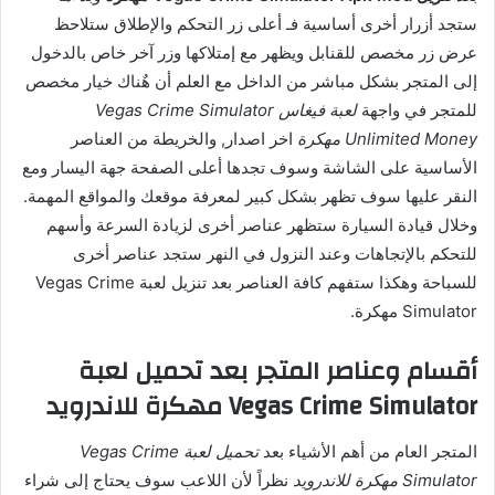
ستجد أزرار أخرى أساسية فـ أعلى زر التحكم والإطلاق ستلاحظ
عرض زر مخصص للقنابل ويظهر مع إمتلاكها وزر آخر خاص بالدخول
إلى المتجر بشكل مباشر من الداخل مع العلم أن هٌناك خيار مخصص
للمتجر في واجهة
لعبة فيغاس Vegas Crime Simulator
Unlimited Money مهكرة
اخر اصدار, والخريطة من العناصر
الأساسية على الشاشة وسوف تجدها أعلى الصفحة جهة اليسار ومع
النقر عليها سوف تظهر بشكل كبير لمعرفة موقعك والمواقع المهمة.
وخلال قيادة السيارة ستظهر عناصر أخرى لزيادة السرعة وأسهم
للتحكم بالإتجاهات وعند النزول في النهر ستجد عناصر أخرى
للسباحة وهكذا ستفهم كافة العناصر بعد تنزيل لعبة Vegas Crime
Simulator مهكرة.
أقسام وعناصر المتجر بعد تحميل لعبة
Vegas Crime Simulator مهكرة للاندرويد
المتجر العام من أهم الأشياء بعد
تحميل لعبة Vegas Crime
Simulator مهكرة للاندرويد
نظراً لأن اللاعب سوف يحتاج إلى شراء