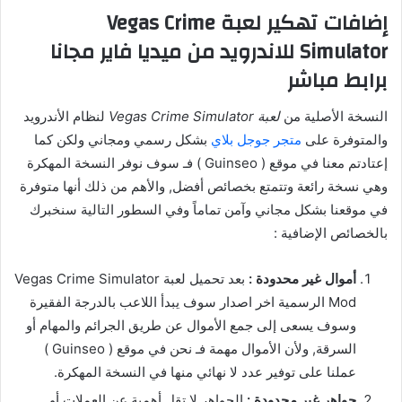
إضافات تهكير لعبة Vegas Crime
Simulator للاندرويد من ميديا فاير مجانا
برابط مباشر
النسخة الأصلية من
لعبة Vegas Crime Simulator
لنظام الأندرويد
والمتوفرة على
متجر جوجل بلاي
بشكل رسمي ومجاني ولكن كما
إعتادتم معنا في موقع ( Guinseo ) فـ سوف نوفر النسخة المهكرة
وهي نسخة رائعة وتتمتع بخصائص أفضل, والأهم من ذلك أنها متوفرة
في موقعنا بشكل مجاني وآمن تماماً وفي السطور التالية سنخبرك
بالخصائص الإضافية :
أموال غير محدودة :
بعد تحميل لعبة Vegas Crime Simulator
Mod الرسمية اخر اصدار سوف يبدأ اللاعب بالدرجة الفقيرة
وسوف يسعى إلى جمع الأموال عن طريق الجرائم والمهام أو
السرقة, ولأن الأموال مهمة فـ نحن في موقع ( Guinseo )
عملنا على توفير عدد لا نهائي منها في النسخة المهكرة.
جواهر غير محدودة :
الجواهر لا تقل أهمية عن العملات أو