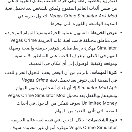
الأندرويد بخاصية رائعة وهي حركة اللاعب بكامل الحرية فـ هي
من ضمن ألعاب العالم المفتوح ويٌمكن للشخص بعد
تحميل لعبة
Vegas Crime Simulator Apk Mod
التجول بحرية في
المدينة الواسعة والكبيرة التي توفرها.
عرض الخريطة :
لتسهيل عملية الحركة وتنفيذ المهام الموجودة
في مناطق مختلفة قامت لعبة عالم الجريمة Vegas Crime
Simulator مهكرة برابط مباشر بتوفير خريطة واضحة وسهلة
الفهم في الأعلى ليتعرف اللاعب على المناطق الأساسية
وموقعه وكيفية الوصول إلى أي مكان في المدينة.
كثرة المهمات :
بالرغم من أن البعض يحب التجول الحر واللعب
في المدينة التي تتوفر بعد
تحميل لعبة Vegas Crime
Simulator Mod Apk
إلا أن هٌناك أشخاص يحبون المهام
وتنفيذها, وبالفعل بعد تحميل Vegas Crime Simulator Mod
Unlimited Money سوف تتمكن من الدخول في أحداث
القصة التي تأتي بالعديد من المهام.
تنوع الشخصيات :
خلال الدخول في قصة لعبة عالم الجريمة
Vegas Crime Simulator مهكرة أموال غير محدودة سوف