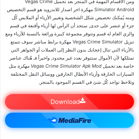
ومن الأقسام المهمة في المتجر بعد تحميل Vegas Crime
Simulator Android مهكرة اخر اصدار للاندرويد هو قسم التخصيص
ومنه يٌمكنك تخصيص شكل الشخصية وتغيير الأزياء أو الملابس كٌل
جزء أو عنصر على حدى, ستجد أن الرأس لها أزياء وأقنعة في قسم
والزي العام له قسم وتتوفر مجموعة كبيرة ورائعة بالنسبة للأزياء ومع
تنزيل Vegas Crime Simulator مهكرة برابط مباشر سوف تتمتع
بالأزياء التي تنال إعجابك بدون النظر إلى العملات أو الجواهر التي
تمتلكها لأن الأموال ستتوفر بعدد غير محدود, واخيراً فـ هٌناك عناصر
خاصة بعد
تحميل Vegas Crime Simulator Apk Mod مهكرة
مثل
السيارات الخارقة وأزياء الأبطال الخارقين ووسائل النقل المختلفة
وتلاحظ تواجد كٌل شئ في القسم الموجود بالمتجر.
Download