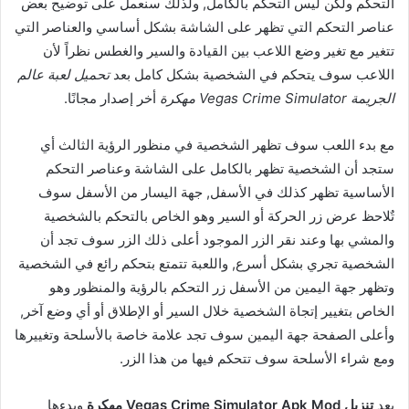
التحكم ولكن ليس التحكم بالكامل, ولذلك سنعمل على توضيح بعض
عناصر التحكم التي تظهر على الشاشة بشكل أساسي والعناصر التي
تتغير مع تغير وضع اللاعب بين القيادة والسير والغطس نظراً لأن
اللاعب سوف يتحكم في الشخصية بشكل كامل بعد
تحميل لعبة عالم
الجريمة Vegas Crime Simulator مهكرة
أخر إصدار مجانًا.
مع بدء اللعب سوف تظهر الشخصية في منظور الرؤية الثالث أي
ستجد أن الشخصية تظهر بالكامل على الشاشة وعناصر التحكم
الأساسية تظهر كذلك في الأسفل, جهة اليسار من الأسفل سوف
تٌلاحظ عرض زر الحركة أو السير وهو الخاص بالتحكم بالشخصية
والمشي بها وعند نقر الزر الموجود أعلى ذلك الزر سوف تجد أن
الشخصية تجري بشكل أسرع, واللعبة تتمتع بتحكم رائع في الشخصية
وتظهر جهة اليمين من الأسفل زر التحكم بالرؤية والمنظور وهو
الخاص بتغيير إتجاة الشخصية خلال السير أو الإطلاق أو أي وضع آخر,
وأعلى الصفحة جهة اليمين سوف تجد علامة خاصة بالأسلحة وتغييرها
ومع شراء الأسلحة سوف تتحكم فيها من هذا الزر.
بعد
تنزيل Vegas Crime Simulator Apk Mod مهكرة
وبدءها