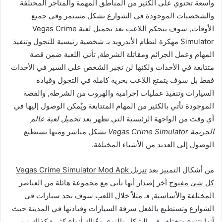
واسعة تحتوي على الكثير من المناطق المهمة والمتاجر المختلفة
والشخصيات الموجودة في الشوارع بشكل مستمر وفي جميع
الأوقات, سوف يتحكم اللاعب بعد تحميل لعبة Vegas Crime
Simulator مهكرة لنظام الأندرويد بـ شخصية رئيسية للتجول وتنفيذ
المهام وعمل الجرائم ومقاتلة الشرطة, تأتي اللعبة ضمن قصة
متتابعة في الأحداث ولكنها لن تجبر الشخص على السير في الأحداث
فقط بل سوف يتمتع اللاعب بحرية كاملة في التجول وقيادة
السيارات وتنفيذ عمليات إجرامية والهروب من الشرطة, والقصة
الموجودة تأتي بالكثير من المهام المتتابعة ويٌمكن الوصول إليها في
أي وقت من الواجهة الرئيسية التي تظهر بعد
تحميل لعبة عالم
الجريمة Vegas Crime Simulator
بشكل مباشر ومنها تستطيع
الوصول إلى العديد من الأشياء المختلفة.
من أشكال التمييز بعد
تنزيل Vegas Crime Simulator Mod Apk
كل شئ مفتوح
أخر إصدار أنها تأتي مع مجموعة هائلة من العناصر
المختلفة والأساسية, فـ مثلاً خلال اللعب سوف تجد سيارات في
الشوارع وتستطيع بالفعل سرقة السيارات وقيادتها في المدينة حيث
أنها تتنوع وتختلف في الشكل والنوع, وهٌناك أنواع كثيرة كذلك من