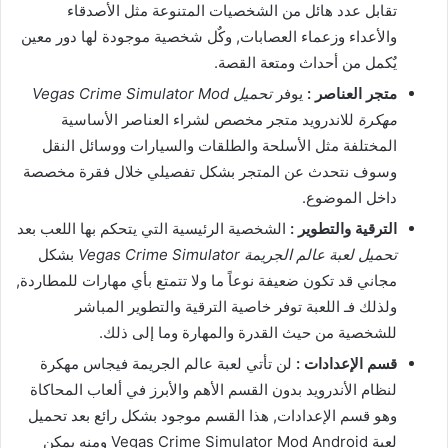
تقابل عدد هائل من الشخصيات المتنوعة مثل الأصدقاء
والأعداء وزعماء العصابات, وكٌل شخصية موجودة لها دور معين
يٌكمل من أحداث ومتعة القصة.
متجر العناصر :
يوفر
تحميل Vegas Crime Simulator Mod
مهكرة
للاندرويد متجر مخصص لشراء العناصر الأساسية
المختلفة مثل الأسلحة والطلقات والسيارات ووسائل النقل
وسوف نتحدث عن المتجر بشكل تفصيلي خلال فقرة مخصصة
داخل الموضوع.
الترقية والتطوير :
الشخصية الرئيسية التي يتحكم بها اللعب بعد
تحميل لعبة عالم الجريمة Vegas Crime Simulator
بشكل
مجاني قد تكون ضعيفة نوعاً ما ولا تتمتع بأي مهارات للمطاردة,
ولذلك فـ اللعبة توفر خاصية الترقية والتطوير المباشر
للشخصية من حيث القدرة والمهارة وما إلى ذلك.
قسم الإعدادات :
لن تأتي لعبة عالم الجريمة فيجاس مهكرة
لنظام الأندرويد بدون القسم الأهم والأبرز في ألعاب المحاكاة
وهو قسم الإعدادات, هذا القسم موجود بشكل رائع بعد تحميل
لعبة Vegas Crime Simulator Mod Android ومنه يمكن