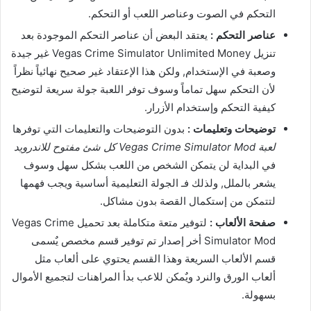
التحكم في الصوت وعناصر اللعب أو التحكم.
عناصر التحكم :
يعتقد البعض أن عناصر التحكم الموجودة بعد
تنزيل Vegas Crime Simulator Unlimited Money غير جيدة
وصعبة في الإستخدام, ولكن هذا الإعتقاد غير صحيح نهائياً نظراً
لأن التحكم سهل تماماً وسوف توفر اللعبة جولة سريعة لتوضيح
كيفية التحكم وإستخدام الأزرار.
توضيحات وتعليمات :
بدون التوضيحات والتعليمات التي توفرها
لعبة Vegas Crime Simulator Mod كل شئ مفتوح للاندرويد
في البداية لن يتمكن الشخص من اللعب بشكل سهل وسوف
يشعر بالملل, ولذلك فـ الجولة التعليمية أساسية ويجب فهمها
لتتمكن من إستكمال القصة بدون مشاكل.
صفحة الألعاب :
لتوفير متعة متكاملة بعد تحميل Vegas Crime
Simulator Mod أخر إصدار تم توفير قسم مخصص يٌسمى
قسم الألعاب السريعة وهذا القسم يحتوي على ألعاب مثل
ألعاب الورق والنرد ويٌمكن للاعب بدأ المراهنات لتجميع الأموال
بسهولة.