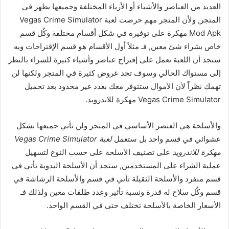
العديد من العناصر والأشياء أو الأزياء المختلفة وجميعها يظهر في
المتجر, ولأن المتجر مهم حرصت لعبة Vegas Crime Simulator
Mod Apk مهكرة على توفيره في شكل أقسام مختلفة وكٌل قسم
خاص بشراء شئ معين, فـ مثلاً أول الأقسام هو قسم الإقتراحات وبه
ستجد أن اللعبة تعمل على إقتراح عناصر وأشياء كثيرة للشراء بالنظر
إلى مستواك الحالي وسوف تجد عروض كثيرة في المتجر ولكنها لن
تهمك نظراً لأن الأموال ستتوفر معك بعدد غير محدود بعد تحميل
Vegas Crime Simulator مهكرة للاندرويد.
والأسلحة هي العنصر الأساسي في المتجر ولن تأتي جميعها بشكل
عشوائي في قسم واحد بل ستعمل
لعبة Vegas Crime Simulator
مهكرة للاندرويد
على تصنيف الأسلحة على حسب النوع لتسهيل
عملية الشراء على المستخدمين, ستجد أن الأسلحة اليدوية تأتي في
قسم منفرد والأسلحة الثقيلة تأتي في قسم والأسلحة الرشاشة في
قسم وكٌل سلاح له قدرة ونسبة تأثير وعدد طلقات معين ولذلك فـ
الأسعار الخاصة بالأسلحة تختلف حتى في القسم الواحد.