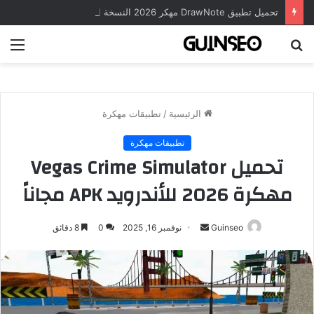
تحميل تطبيق DrawNote مهكر 2026 النسخة المدفوعة للأندرويد مجاناً
بحث
الق
عن
الرئيسية
/
تطبيقات مهكرة
تطبيقات مهكرة
تحميل Vegas Crime Simulator
مهكرة 2026 للأندرويد APK مجاناً
أرسل
Guinseo
نوفمبر 16, 2025
0
8 دقائق
بريدا
إلكترونيا