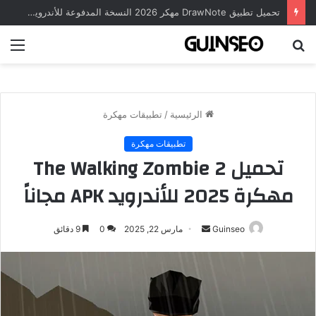
تحميل تطبيق DrawNote مهكر 2026 النسخة المدفوعة للأندرويد مجاناً
بحث
الق
عن
الرئيسية
/
تطبيقات مهكرة
تطبيقات مهكرة
تحميل The Walking Zombie 2
مهكرة 2025 للأندرويد APK مجاناً
أرسل
Guinseo
مارس 22, 2025
0
9 دقائق
بريدا
إلكترونيا