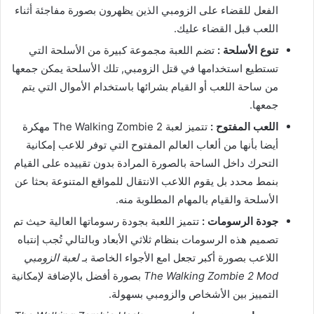
الفعل للقضاء على الزومبي الذين يظهرون بصورة مفاجئة أثناء
اللعب قبل القضاء عليك.
تنوع الأسلحة :
تضم اللعبة مجموعة كبيرة من الأسلحة التي
تستطيع استخدامها في قتل الزومبي, تلك الأسلحة يمكن جمعها
من ساحة اللعب أو القيام بشرائها باستخدام الأموال التي يتم
جمعها.
اللعب المفتوح :
تتميز لعبة The Walking Zombie 2 مهكرة
أيضا بأنها من ألعاب العالم المفتوح التي توفر للاعب إمكانية
التحرك داخل الساحة بالصورة المرادة بدون تقييده على القيام
بنمط محدد بل يقوم اللاعب الانتقال للمواقع المتنوعة بحثا عن
الأسلحة والقيام بالمهام المطلوبة منه.
جودة الرسومات :
تتميز اللعبة بجودة رسوماتها العالية حيث تم
تصميم هذه الرسومات بنظام ثلاثي الأبعاد وبالتالي تُجب إنتباه
اللاعب بصورة أكبر تجعل امع الأجواء الخاصة بـ
لعبة الزومبي
The Walking Zombie 2 Mod
بصورة أفضل بالإضافة لإمكانية
التمييز بين الأشخاص والزومبي بسهولة.