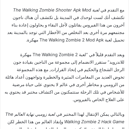
مع التقدم في
لعبة The Walking Zombie Shooter Apk Mod
تكتشف أنك لست لوحدك في المدينة بل تكتشف أن هناك ناجون
آخرون من هذا الفيروس يقاتلون لأجل البقاء و يحاولون إعادة بناء
مجتمعهم مرة أخرى بعد التخلص من الأخطار التي توجد بالمدينة بعد
تحميل لعبة The Walking Zombie 2 Mod Apk مهكرة.
وبعد التقدم قليلاً في “لعبة The Walking Zombie 2 مهكرة
للاندرويد” ستقرر الانضمام إلى مجموعة من الناجين بقيادة جون
الرجل الشجاع والحكيم في إتخاذ القرارات, مع هذه المجموعة
تخوض العديد من المغامرات المثيرة والخطيرة وتواجهون أعداد هائلة
من الزومبي و مخاطر أخرى في عالم لا يحتوي على حياة مرضية
للأشخاص في تلك الرحلة ستتمكنون من اكتشاف مختبر قد يحتوي به
على العلاج الخاص بالفيروس.
وبالتالي يمكن الإنتقال لهذا المختبر في
لعبة زومبي نهاية العالم The
Walking Zombie 2 Hack Game
وإنقاذ العالم من هذا الخطر لكن