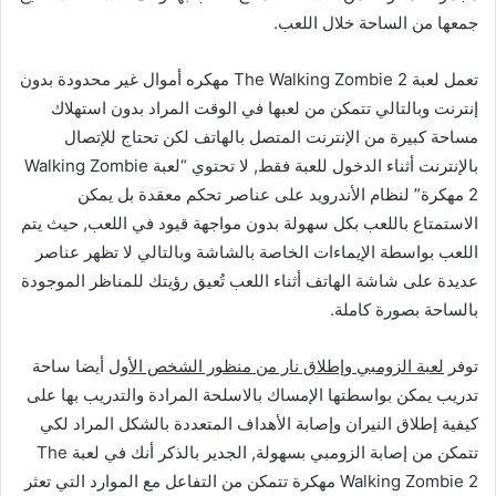
جمعها من الساحة خلال اللعب.
تعمل لعبة The Walking Zombie 2 مهكره أموال غير محدودة بدون
إنترنت وبالتالي تتمكن من لعبها في الوقت المراد بدون استهلاك
مساحة كبيرة من الإنترنت المتصل بالهاتف لكن تحتاج للإتصال
بالإنترنت أثناء الدخول للعبة فقط, لا تحتوي “لعبة Walking Zombie
2 مهكرة” لنظام الأندرويد على عناصر تحكم معقدة بل يمكن
الاستمتاع باللعب بكل سهولة بدون مواجهة قيود في اللعب, حيث يتم
اللعب بواسطة الإيماءات الخاصة بالشاشة وبالتالي لا تظهر عناصر
عديدة على شاشة الهاتف أثناء اللعب تُعيق رؤيتك للمناظر الموجودة
بالساحة بصورة كاملة.
توفر
لعبة الزومبي وإطلاق نار من منظور الشخص الأول
أيضا ساحة
تدريب يمكن بواسطتها الإمساك بالاسلحة المرادة والتدريب بها على
كيفية إطلاق النيران وإصابة الأهداف المتعددة بالشكل المراد لكي
تتمكن من إصابة الزومبي بسهولة, الجدير بالذكر أنك في لعبة The
Walking Zombie 2 مهكرة تتمكن من التفاعل مع الموارد التي تعثر