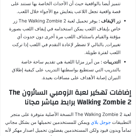
تتميز أيضا بالواقعية حيث أن الأحداث الخاصة بها تستند على
قصة واقعية تجعل اللاعب يتعايش مع الأجواء خلال اللعب.
زر الإيقاف :
يوفر تحميل لعبة The Walking Zombie 2 زر
خاص بإيقاف اللعب يمكن استخدامه في إيقاف اللعب بصورة
مؤقتة والقيام باستئناف اللعب مرة أخرى دون حدوث أي
تغييرات, بالتالي لا تضطر لإعادة التقدم في اللعب إذا تركت
اللعب لفترة طويلة.
التدريبات :
من أبرز مزايا اللعبة هي تقديم ساحة خاصة
بالتدريب التي تستطيع بواسطتها التدريب على كيفية إطلاق
النيران إصابة الأهداف على مسافات بعيدة.
إضافات تهكير لعبة الزومبي السائرون The
Walking Zombie 2 برابط مباشر مجانا
لعبة The Walking Zombie 2 النسخة الأصلية متوفرة على متجر
التطبيقات
جوجل بلاي
ويمكن للمستخدمين تحميلها من بشكل مجاني
تماماً وبدون قيود ولكن المستخدمين يفضلون تحميل اصدار مهكر لأنه