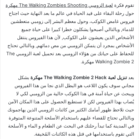
تقوم فكرة
لعبة الزومبي The Walking Zombies Shooting مهكرة
حول رحلة البقاء على قيد الحياة في عالم ما بعد النهاية حيث اجتاح
فيروس غامض الكوكب، وحول معظم البشر إلى زومبي متعطشين
للدماء, وبالتالي أصبحوا يشكلون خطرا كبيرا على حياة جميع
الأشخاص الذين يعيشون على الكوكب, لأن هذا الفيروس ينتقل
الأشخاص بمجرد أن يتمكن الزومبي من مص دمائهم, وبالتالي تحتاج
للحفاظ على حياتك من هؤلاء الزومبي بعد تحميل لعبة الزومبي The
Walking Zombie 2 مهكرة.
بعد
تنزيل لعبة The Walking Zombie 2 Hack مهكرة
بشكل
مجاني سوف يكون اللاعب هو البطل الذي نجا من هذا الفيروس
ويبحث عن حياة آمنة في هذا الكوكب خالية من الزومبي لكي لا
يُصاب بهذا الفيروس لكن لا تستطيع الحصول على هذا المكان الآمن
حيث تلاحظ ظهور أمامك الكثير من كائنات الزومبي الذين يهاجمونك
وبالتالي تحتاج للقضاء عليهم باستخدام الأسلحة المتنوعة المتوفرة
في المدينة كما تبدأ رحلتك في البحث عن الطعام و الماء و الأسلحة
التي تقوم باستخدامها في قتل هذه الكائنات المُخيفة.