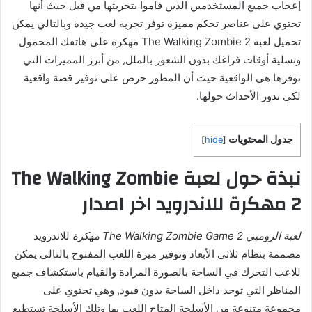
إعجاب جميع المستخدمين الذين قاموا بتجربتها من قبل حيث أنها
تحتوي على عناصر تحكم مميزة توفر تجربة لعب جيدة وبالتالي يمكن
تحميل لعبة The Walking Zombie 2 مهكرة على هاتفك المحمول
وتسلية أوقات فراغك بدون الشعور بالملل, من أبرز المميزات التي
توفرها هي الواقعية حيث أن المطور حرص على توفير قصة واقعية
لكي تدور الأحداث حولها.
جدول المحتويات
]
hide
[
نبذة حول لعبة The Walking Zombie
2 مهكرة للاندرويد اخر اصدار
لعبة الزومبي The Walking Zombie Game 2 مهكرة
للاندرويد
مصممة بنظام ثلاثي الأبعاد وتوفير ميزة اللعب المفتوح بالتالي يمكن
للاعب التحرك في الساحة بالصورة المرادة والقيام باستكشاف جميع
المناظر التي توجد داخل الساحة بدون قيود, وهي تحتوي على
مجموعة متنوعة من الأسلحة المتاح اللعب بها وتلك الأسلحة تستطيع