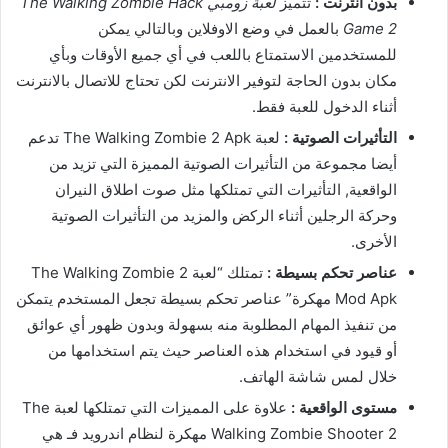
بدون انترنت :
تتميز
لعبة زومبي The Walking Zombie Hack
Game 2
بالعمل في وضع الاوفلاين وبالتالي يمكن
للمستخدمين الاستمتاع باللعب في أي جميع الأوقات وبأي
مكان بدون الحاجة لتوفير الانترنت لكن تحتاج للاتصال بالانترنت
أثناء الدخول للعبة فقط.
التأثيرات الصوتية :
لعبة The Walking Zombie 2 Apk تدعم
أيضا مجموعة من التأثيرات الصوتية المميزة التي تزيد من
الواقعية, التأثيرات التي تمتلكها مثل صوت اطلاق النيران
وحركة الرجلين أثناء الركض والمزيد من التأثيرات الصوتية
الأخرى.
عناصر تحكم بسيطة :
تمتلك “لعبة The Walking Zombie 2
Mod Apk مهكرة” عناصر تحكم بسيطة تجعل المستخدم يتمكن
من تنفيذ المهام المطلوبة منه بسهولة وبدون ظهور أي عوائق
أو قيود في استخدام هذه العناصر حيث يتم استخدامها من
خلال لمس شاشة الهاتف.
مستوى الواقعية :
علاوة على المميزات التي تمتلكها لعبة The
Walking Zombie Shooter 2 مهكرة لنظام اندرويد فـ هي