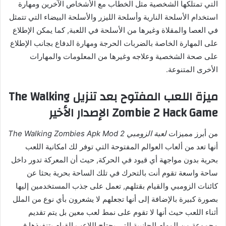
التي تمتلكها الشخصية مثل الخطاب مع الأشخاص الآخرين ومهارة
استخدام الأسلحة النارية وأسلحة الليزر والأسلحة البيضاء التي تتمثل
في العصا والمقلاة وغيرها من الأسلحة في اللعبة, كما يمكن الإطلاع
على المهارة الخاصة بالضربات الحرجة ومهارة الدفاع بجانب الإطلاع
على صحة الشخصية وعلاجه وغيرها من المعلومات والمهارات
الأخرى المتنوعة.
ميزة اللعب المفتوح بعد تنزيل The Walking
Zombie 2 Hack Game الإصدار الأخير
من أبرز مميزات
لعبة الزومبي The Walking Zombies Apk Mod 2
أنها تعد من ألعاب العوالم المفتوحة التي توفر لك امكانية اللعب
بحرية بدون مواجهة أي قيود في الحركة, حيث أن المعركة تدور داخل
ساحة واسعة تقوم أنت بالتحرك في تلك الساحة بحرية بحثا عن
كائنات الزومبي والقيام بقتلهم, تعمل على جذب المستخدمين إليها
بصورة كبيرة بالإضافة إلى أنها تجعلهم لا يشعرون بأي نوع من الملل
أثناء اللعب حيث أنها لا تقوم على نمط لعب معين بل يتم تقديم
مجموعة من المهام الجانبية التي يحتاج اللاعب القيام بتنفيذها في