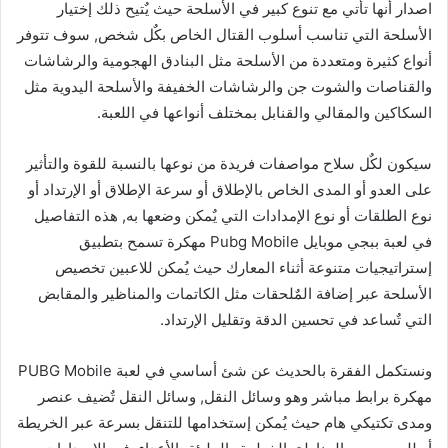
اصدار أنها تأتي مع تنوع كبير في الأسلحة حيث يٌتيح ذلك إختيار
الأسلحة التي تناسب أسلوب القتال الخاص بكٌل شخص, سوف تتوفر
أنواع كثيرة ومتعددة من الأسلحة مثل البنادق الهجومية والرشاشات
والقناصات والشوت جن والرشاشات الخفيفة والأسلحة اليدوية مثل
السكاكين والمقالي والقنابل بمختلف أنواعها في اللعبة.
سيكون لكٌل سلاح مواصفات فريدة من نوعها بالنسبة للقوة والتأثير
على العدو أو المدى الخاص بالإطلاق أو سرعة الإطلاق أو الإرتداد أو
نوع الطلقات أو نوع الإمدادات التي يٌمكن وضعها به, هذه التفاصيل
في لعبة ببجي موبايل Pubg Mobile مهكرة تسمح بتطبيق
إستراتيجيات متنوعة أثناء المعارك حيث يُمكن للاعبين تخصيص
الأسلحة عبر إضافة المٌلحقات مثل الكاتمات والمناظير والمقابض
التي تٌساعد في تحسين الدقة وتقليل الإرتداد.
ونستكمل الفقرة بالحديث عن شئ أساسي في لعبة PUBG Mobile
مهكرة برابط مباشر وهو وسائل النقل, وسائل النقل تٌضيف عنصر
ومدى تكتيكي هام حيث يُمكن إستخدامها للتنقل بسرعة عبر الخريطة