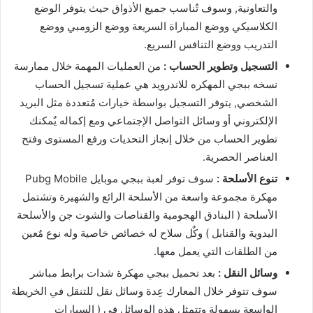
والتعاونية, وسوف تٌناسب جميع الأذواق حيث يتوفر الوضع
الكلاسيكي ووضع المباراة السريعة ووضع الزومبي ووضع
التدريب ووضع التنافس السريع.
التسجيل وتطوير الحساب :
من العمليات المهمة خلال ممارسة
نسخه ببجي المهكره للاندرويد هي عملية تسجيل الحساب
الشخصي, يتوفر التسجيل بواسطة خيارات مُتعددة مثل البريد
الإلكتروني أو وسائل التواصل الإجتماعي ومع إكماله يٌمكنك
تطوير الحساب من خلال إنجاز التحديات ورفع المستوى وفتح
العناصر الحصرية.
تنوع الأسلحة :
سوف توفر لعبة ببجي موبايل Pubg Mobile
مهكرة مجموعة واسعة من الأسلحة الرائع والشهيرة وتشتمل
الأسلحة ( البنادق الهجومية والقناصات والشوت جن والأسلحة
اليدوية والقنابل ) وكٌل سلاح له خصائص خاصية وله نوع مٌعين
من الطلقات التي يعمل معها.
وسائل النقل :
بعد تحميل ببجي مهكرة شدات برابط مباشر
سوف تتوفر خلال المعارك عِدة وسائل نقل للتنقل في الخريطة
الواسعة بسهولة وتتمثل هذه الوسائل في ( السيارات