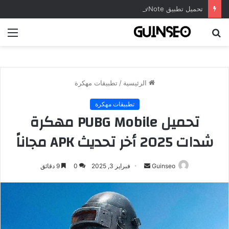
تحميل تطبيق DrawNote مهكر 2026 النسخة المدفوعة للأندرويد مجاناً
بحث
الق
عن
الرئيسية
/
تطبيقات مهكرة
تطبيقات مهكرة
تحميل PUBG Mobile مهكرة
شدات 2025 أخر تحديث APK مجاناً
أرسل
Guinseo
فبراير 3, 2025
0
9 دقائق
بريدا
إلكترونيا