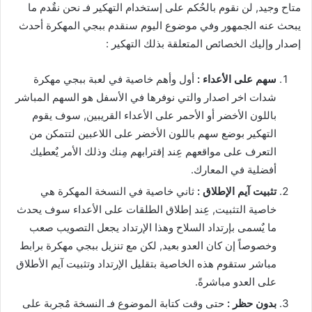
متاح وجيد, لن نقوم بالحٌكم على إستخدام التهكير فـ نحن نقٌدم ما
يبحث عنه الجمهور وفي موضوع اليوم سنقدم ببجي المهكرة أحدث
إصدار وإليك الخصائص المتعلقة بذلك التهكير :
سهم على الأعداء :
أول وأهم خاصية في لعبة ببجي مهكرة
شدات اخر اصدار والتي نوفرها في الأسفل هو السهم المباشر
باللون الأخضر أو الأحمر على الأعداء القريبين, سوف يقوم
التهكير بوضع سهم باللون الأخضر على اللاعبين لتتمكن من
التعرف على مواقعهم عِند إقترابهم مِنك وذلك الأمر يٌعطيك
أفضلية في المعارك.
تثبيت آيم الإطلاق :
ثاني خاصية في النسخة المهكرة هي
خاصية التثبيت, عِند إطلاق الطلقات على الأعداء سوف يحدث
ما يٌسمى بإرتداد السلاح وهذا الإرتداد يجعل التصويب صعب
وخصوصاً إن كان العدو بعيد, لكن مع تنزيل ببجي مهكرة برابط
مباشر ستقوم هذه الخاصية بتقليل الإرتداد وتثبيت آيم الأطلاق
على العدو مباشرةً.
بدون حظر :
حتى وقت كتابة الموضوع فـ النسخة مٌجربة على