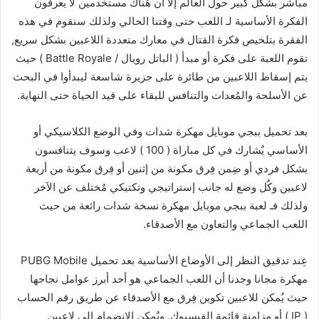
مباشر بشكل كبير حول العالم إلا أن هٌناك مستخدمين لا يعرفون
الفكرة الأساسية لـ اللعب حتى وقتنا الحالي ولذلك سنقوم في هذه
الفقرة بتلخيص فكرة القتال في معارك متعددة اللاعبين بشكل سريع,
تقوم اللعبة على فكرة أو مبدأ ( الباتل رويال / Battle Royale ) حيث
يتم إسقاط اللاعبين من طائرة على جزيرة شاسعة ليبدأوا في البحث
عن الأسلحة والمُعدات والتنافس للبقاء على قيد الحياة حتى النهاية.
بعد تحميل ببجي موبايل مهكرة شدات وفي الوضع الكلاسيكي أو
الأساسي يٌشارك في كل مباراة ( 100 ) لاعب وسوف يتنافسون
بشكل فردي أو ضِمن فِرق مكونة من إثنين أو فِرق مكونة من أربعة
لاعبين وكٌل وضع له جانب إستراتيجي وتكتيكي مٌختلف عن الآخر
ولذلك فـ لعبة ببجي موبايل مهكرة نسخة شدات رائعة من حيث
اللعب الجماعي والتعاون مع الأصدقاء.
عِند تدقيق النظر إلى الأوضاع الأساسية بعد تحميل PUBG Mobile
مهكرة مجانا وجدنا أن اللعب الجماعي هو أحد أبرز عوامل نجاحها
حيث يُمكن للاعبين تكوين فِرق مع الأصدقاء عن طريق رقم الحساب
( IP ) أو مزامنة قائمة الفيسبوك, ويٌمكن الإنضمام إلى لاعبين