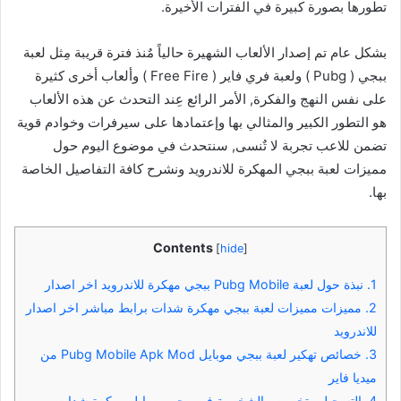
تطورها بصورة كبيرة في الفترات الأخيرة.
بشكل عام تم إصدار الألعاب الشهيرة حالياً مٌنذ فترة قريبة مِثل لعبة
ببجي ( Pubg ) ولعبة فري فاير ( Free Fire ) وألعاب أخرى كثيرة
على نفس النهج والفكرة, الأمر الرائع عِند التحدث عن هذه الألعاب
هو التطور الكبير والمثالي بها وإعتمادها على سيرفرات وخوادم قوية
تضمن للاعب تجربة لا تٌنسى, سنتحدث في موضوع اليوم حول
مميزات لعبة ببجي المهكرة للاندرويد ونشرح كافة التفاصيل الخاصة
بها.
Contents
[
hide
]
1.
نبذة حول لعبة Pubg Mobile ببجي مهكرة للاندرويد اخر اصدار
2.
مميزات مميزات لعبة ببجي مهكرة شدات برابط مباشر اخر اصدار
للاندرويد
3.
خصائص تهكير لعبة ببجي موبايل Pubg Mobile Apk Mod من
ميديا فاير
4.
التسجيل وتخصيص الشخصية في ببجي موبايل مهكرة شدات