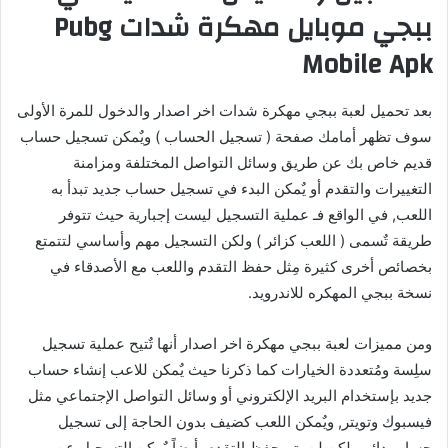
ببجي موبايل مهكرة شدات Pubg
Mobile Apk
بعد تحميل لعبة ببجي مهكرة شدات اخر اصدار والدخول للمرة الأولى
سوف تظهر أمامك صفحة ( تسجيل الحساب ) ويٌمكن تسجيل حساب
قديم خاص بك عن طريق وسائل التواصل المختلفة ومزامنة
التغييرات والتقدم أو يٌمكن البدء في تسجيل حساب جديد تبدأ به
اللعب, في الواقع فـ عملية التسجيل ليست إجبارية حيث تتوفر
طريقة تٌسمى ( اللعب كزائر ) ولكن التسجيل مهم وأساسي لتتمتع
بخصائص أخرى كثيرة مِثل حفظ التقدم واللعب مع الأصدقاء في
نسخة ببجي المهكره للاندرويد.
ومن مميزات لعبة ببجي مهكرة اخر اصدار أنها تٌتيح عملية تسجيل
سلِسة ومُتعددة الخيارات كما ذكرنا حيث يٌمكن للاعب إنشاء حساب
جديد بإستخدام البريد الإلكتروني أو وسائل التواصل الإجتماعي مثل
فيسبوك وتويتر, ويٌمكن اللعب كضيف بدون الحاجة إلى تسجيل
حساب دائم ولكن لن يتم حفظ التقدم, أيضاً يٌمكن التسجيل عن