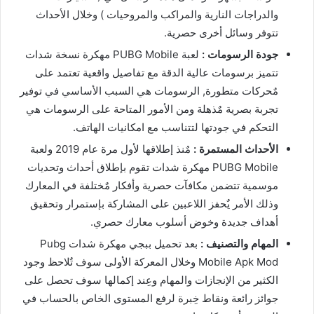
والدراجات النارية والمراكب والمروحيات ) وخلال الأحداث
تتوفر وسائل أخرى حصرية.
جودة الرسومات :
لعبة PUBG Mobile مهكرة نسخة شدات
تتميز برسومات عالية الدقة مع تفاصيل واقعية تعتمد على
مٌحركات متطورة, الرسومات هي السبب الأساسي في توفير
تجربة بصرية مٌذهلة ومن الأمور المتاحة على الرسومات هي
التحكم في جودتها لتتناسب مع امكانيات الهاتف.
الأحداث المستمرة :
مٌنذ إطلاقها لأول مرة عام 2019 ولعبة
PUBG Mobile مهكرة شدات تقوم بإطلاق أحداث وتحديات
موسمية تتضمن مكافآت حصرية وأفكار مٌختلفة في المعارك
وذلك الأمر يٌحفز اللاعبين على المشاركة بإستمرار وتحقيق
أهداف جديدة وخوض أسلوب معارك حصري.
المهام والتصنيف :
بعد تحميل ببجي مهكرة شدات Pubg
Mobile Apk Mod وخلال المعركة الأولى سوف تٌلاحظ وجود
الكثير من الإنجازات والمهام وعِند إكمالها سوف تحصل على
جوائز رائعة ونقاط خِبرة لرفع المستوى الخاص بالحساب في