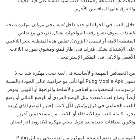
البحث عن الأسلحة والمٌعدات الأساسية للبقاء على قيد الحياة
والتفوق على المنافسين الآخرين.
خلال اللعب في الجولة الواحدة داخل
لعبة ببجي موبايل مهكرة نسخة
الشدات
سوف تتسع رقعة المواجهات بشكل تدريجي مع تقلص
المنطقة الآمنة أو تٌسمى ( الزون ), تقلص هذه المنطقة يجبر اللاعبين
على الإشتباك بشكل مٌتزايد في إطار مٌمتع ومشوق يفوز به اللاعب
الأفضل والأذكى في التفكير الإستراتيجي.
من الخصائص المهمة والأساسية في لعبة ببجي مهكرة شدات لا
تنتهي Pubg Mobile Apk أنها تأتي مع جرافيك عالي الجودة بالنسبة
لرسومات الشخصيات والعناصر والأسلحة والواجهة أو اللوبي, وتوفر
أيضاً أوضاع لعب مٌتعددة مثل الوضع الفردي أو الوضع الثنائي أو وضع
اللعب الجماعي في فرق ويٌمكن لكٌل لاعب إختيار الوضع الذي يٌريده
بحرية كاملة للعب مع الأصدقاء أو اللاعب من مستخدمين آخرين
وتكوين صداقات جديدة بعد تنزيل ببجي مهكرة للاندرويد اخر اصدار.
اليوم سوف نقدم النسخة المهكرة من لعبة ببجي موبايل Pubg