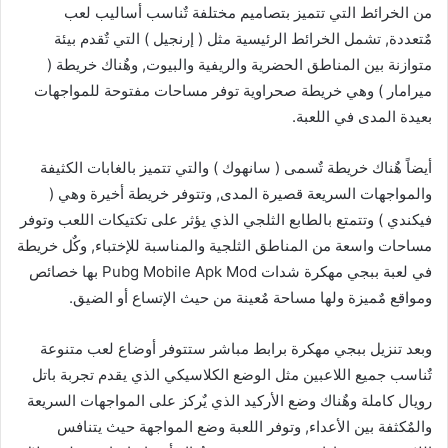
من الخرائط التي تتميز بتصاميم مختلفة تٌناسب أساليب لعب
مٌتعددة, تشمل الخرائط الرئيسية مثل ( إرنجيل ) التي تٌقدم بيئة
متوازنة بين المناطق الحضرية والريفية والبيوت, وهٌناك خريطة (
ميرامار ) وهي خريطة صحراوية توفر مساحات مفتوحة للمواجهات
بعيدة المدى في اللعبة.
أيضاً هٌناك خريطة تٌسمى ( سانهوك ) والتي تتميز بالغابات الكثيفة
والمواجهات السريعة قصيرة المدى, وتتوفر خريطة أخيرة وهي (
فيكندي ) وتتمتع بالطابع الثلجي الذي يؤثر على تكتيكات اللعب وتوفر
مساحات واسعة من المناطق الثلجية والمناسبة للإختباء, وكٌل خريطة
في لعبة ببجي مهكرة شدات Pubg Mobile Apk Mod بها خصائص
ومواقع مٌميزة ولها مساحة مٌعينة من حيث الإتساع أو الضيق.
وبعد تنزيل ببجي مهكرة برابط مباشر ستتوفر أوضاع لعب متنوعة
تٌناسب جميع اللاعبين مثل الوضع الكلاسيكي الذي يقدم تجربة باتل
رويال كاملة وهٌناك وضع الأركيد الذي يٌركز على المواجهات السريعة
والمٌكثفة بين الأعداء, وتوفر اللعبة وضع المواجهة حيث يتنافس