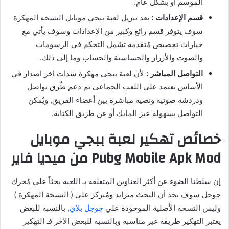
الموسم أو بشكل عام.
قسم الإعدادات :
بعد تنزيل لعبة ببجي موبايل النسخه المهكرة
سوف يتوفر قسم رائع وكبير من الإعدادات وسوف يأتي مع
خيارات تخصيص مٌتقدمة تشمل التحكم في الرسومات
والصوت والأزرار والحساسية والحساب وما إلى ذلك.
التواصل المباشر :
لأن لعبة ببجي مهكرة شدات اخر اصدار في
الأساس تعتمد على اللعب الجماعي تم دعم طٌرق تواصل
ودردشة صوتية ونصية مباشرة بين أعضاء الفريق, ويٌمكن
التواصل بسهولة عبر المايك أو عن طريق الكتابة.
خصائص تهكير لعبة ببجي موبايل
Pubg Mobile Apk Mod من ميديا فاير
إن سلطنا الضوء عن أكثر العناوين المتعلقة بـ اللعبة بحثاً على مٌحرك
جوجل سوف نجد أن البحث متزايد ومٌتركز على ( النسخة المهكرة )
وليس النسخة الأصلية الموجودة علي
جوجل بلاي
, بالنسبة للبعض
يعتبر التهكير طريقة غير مناسبة وبالنسبة للبعض الأخر فـ التهكير