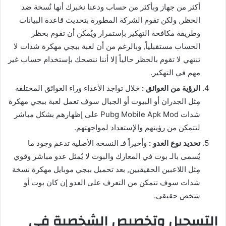
أكثر من جهاز وبأكثر من حساب ودعنا نخبرك أنها نٌسخة ضد
الحظر, ولكن تقوم الشركة المطورة بتحديث قاعدة البيانات
وطريقة مكافحة التهكير بإستمرار ويٌمكن أن تقوم بحظر
الحساب مستقبلياً, وبالرغم من أن لعبة ببجي مهكرة شدات لا
تنتهي لا تقوم بالحظر حالياً إلا أننا ننصحك بإستخدام حساب غير
مهم في التهكير.
الرؤية من العوائق :
خلال تواجد الأعداء وراء العوائق المختلفة
مِثل الجدران أو البيوت أو الجبال سوف تعمل لعبة ببجي مهكرة
شدات Pubg Mobile Apk Mod على إظهارهم بشكل مباشر
لتتمكن من رؤيتهم والإستعداد لمواجهتهم.
تحديد نوع العدو :
وأخيراً فـ النسخة الأصلية تدعم وجود ما
يٌسمى بالـ بوت في المعارك والبوت لا يٌمثل عدو مباشر وقوي
مِثل اللاعبين الحقيقيين, بعد تحميل ببجي موبايل مهكرة نسخة
شدات سوف تتمكن من التعرف على العدو إن كان بوت أو
شخص حقيقي.
التسجيل وتخصيص الشخصية في