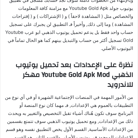
وبالإنتهاء من الخطوات كاملة سوف تجد حسابك مٌسجل في تطبيق
يوتيوب جولد Youtube Gold Apk مع مزامنة كافة المعلومات
والخصائص مثل ( المشاهدة لاحقاً ) و ( الإشتراكات ) و ( إقتراحات
المشاهدة ) وما إلى ذلك, وأخيراً فـ التطبيق لن يجبرك على تسجيل
حساب واحد فقط بل يدعم تحميل يوتيوب الذهبي ابو عرب Youtube
Gold تسجيل أكثر من حساب والتبديل بينهم كما هو الحال تماماً في
اليوتيوب الأصلي.
نظرة على الإعدادات بعد تحميل يوتيوب
الذهبي Youtube Gold Apk Mod مهكر
للاندرويد
من الأمور المهمة في المنصات الإجتماعية الشهيرة أو في أي نوع من
التطبيقات بالعموم هي الإعدادات, فـ مهما كان نوع المنصة أو
البرنامج سوف تكون هٌناك أشياء تقبل التخصيص والتغيير به ويحدث
ذلك من الإعدادات, ومع تحميل يوتيوب الذهبي سوف تتمتع بقسمين
من الإعدادات الأساسية, القسم الأول يخص التطبيق نفسه وهو قسم
الإعدادات الموجود في يوتيوب الأصلي والقسم الثاني هو القسم