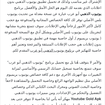
الإشتراك غير مناسب ولذلك فـ تحميل تطبيق يوتيوب الذهبي بدون
اعلانات الذي نقدمه لك اليوم هو الحل الأمثل والأفضل, برنامج
يوتيوب الذهبي
أبو عرب عبارة عن نسخة معدلة من تحديث يوتيوب
بلس الأصلي توفر لك كافة الخصائص المجانية والمدفوعة مع حجب
كامل لأكثر الأمور إزعاجاً وهي الإعلانات, سوف تتمتع بتجربة مشابهة
لتجربتك على
يوتيوب بلس الأصلي
وبشكل أدق مع النسخة المدفوعة
( يوتيوب بريميوم ), أول خاصية مهمة في تطبيق يوتيوب الذهبي
بدون إعلانات هي حجب الإعلانات المنبثقة والمزعجة وتعتبر أهم
خاصية للتهكير في
برنامج يوتيوب الذهبي أبو عرب
المقدم لكم.
والأمر لا يتوقف هٌنا بل مع تحميل برنامج “يوتيوب الذهبي أبو عرب”
سوف تتمتع بخاصية تسجيل حسابك الرسمي والأساسي لمزانة
التغييرات مع أجهزتك الأخرى مع دعم كافة خصائص يوتيوب بريميوم
الأصلي مثل تنظيم الواجهة الرائع وخاصية التحميل والمشاهدة لاحقاً
وخاصية البحث الصوتي ومحرك البحث الكتابي الذكي وخصائص
التفضيل والتحكم من الإعدادات, ومن مميزات يوتيوب الذهبي
Youtube Gold Apk
مهكر أنه يأتي لنا بخاصية لا تتوفر حتى بعد
الإشتراك وهي العمل مع الغلق أو عرض الفيديو في صورة صغيرة مع