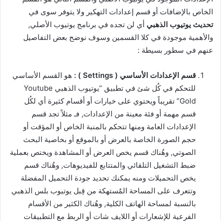
الخاص بالإضافات أو قسم إعدادات التهكير ولا يتوفر سوى في
تحديث يوتيوب الذهبي
أي لن تجده في برنامج يوتيوب الأصلي,
والأهمية موجودة في كلا القسمين وسوف نوضح بعض التفاصيل
عنهم في سطور بسيطة :
قسم الإعدادات الأساسي ( Settings ) :
هو القسم الأساسي
للتحكم في كُل شئ في تطبيق “يوتيوب الذهبي Youtube
Gold” تقريباً ويحتوي على خيارات أو أقسام كثيرة أي لكُل
قسم مهمة أو فئة معينة من الإعدادات, فـ مثلاً تجد قسم
الإعدادات العامة ومنها تتحكم بالمنبة الخاص أو المؤقت أو
حجم الصورة الخاصة بالعرض أو بالموقع أو بخاصية البحث
الصوتي, وهٌناك قسم يخص العرض أو المشاهدة ويختص بعملية
ضبط التشغيل التلقائي والمتتابع للفيديوهات, وهٌناك قسم
يخص التحميلات ومنه يمكنك تحديد جودة التحميل المفضلة
وتتعرف على المساحة المٌستهكة من قِبل يوتيوب بلس الذهبي
بالنسبة لمساحة الهاتف الكلية, وهُناك الكثير من الأقسام
الفرعية للإشعارات أو اللايف شات أو الربط مع التطبيقات