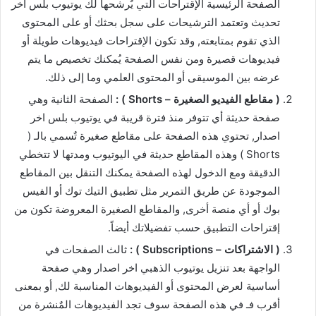
الصفحة الرئيسية الإقتراحات التي يٌرشحها لك يوتيوب بلس اخر
تحديث وتعتمد الترشيحات على سجل بحثك أو على المحتوى
الذي تقوم بمتابعته, وقد تكون الإقتراحات فيديوهات طويلة أو
فيديوهات قصيرة ومن نفس الصفحة يُمكنك تخصيص ما يتم
عرضه بين الموسيقى أو المحتوى العلمي وما إلى ذلك.
( مقاطع الفيديو الصغيرة – Shorts ) :
الصفحة الثانية وهي
صفحة حديثة أي تتوفر منذ فترة قريبة في يوتيوب بلس اخر
اصدار, تحتوي هذه الصفحة على مقاطع صغيرة تٌسمي بالـ (
Shorts ) وهذه المقاطع حديثة في اليوتيوب ومدتها لا تتخطي
الدقيقة ومع الدخول لهذه الصفحة يمكنك التنقل بين المقاطع
الموجودة عن طريق التمرير مثل تطبيق التيك توك أو الفيس
بوك أو أي منصة أخرى, والمقاطع الصغيرة المعروضة تكون من
إقتراحات التطبيق حسب تفضيلاتك أيضاً.
( الاشتراكات – Subscriptions ) :
ثالث الصفحات في
الواجهة بعد تنزيل يوتيوب الذهبي اخر اصدار وهي صفحة
أساسية لعرض المحتوى أو الفيديوهات المناسبة لك, أو بمعنى
أقرب فـ في هذه الصفحة سوف تجد الفيديوهات المٌنشرة من