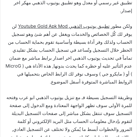
تطبيق غير رسمي أو معدل وهو تطبيق يوتيوب الذهبي مهكر اخر
إصدار.
ولكن مطور
تطبيق يوتيوب الذهبي Youtube Gold Apk Mod
لن
يوفر لك كٌل الخصائص والخدمات ويغفل عن أهم شئ وهو تسجيل
الحساب ولذلك وفر أداة بسيطة وأساسية تقوم بحماية الحساب من
الحظر خلال التسجيل وتٌساعد في تسجيل الحساب بشكل تقليدي
تماماً في تحديث يوتيوب الذهبي اخر اصدار برابط مباشر مع ضمان
عدم التأثير عليه أو حظره كما يحدث بدونها, هذه الأداة هي ( MicroG
) أو ( مايكرو جي ) وسوف نوفر لك الرابط الخاص بتحميلها في
الروابط المباشرة المتوفرة أسفل الموضوع.
وطريقة التسجيل بسيطة فـ مع تنزيل يوتيوب الذهبي ابو عرب وفتحه
للمرة الأولى سوف تظهر الواجهة المعتادة ومع الدخول إلى صفحة
التسجيل سوف تنتقل بشكل مباشر إلى صفحات التسجيل البديلة
لتقوم بإدخال معلومات الحساب مثل البريد الإلكتروني أو كلمة
المرور والخطوات أبسط ما يٌمكن ولا تختلف عن التسجيل العادي,