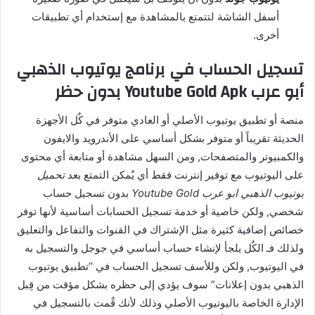
أسفل الشاشة لتتمتع بالمشاهدة مع إستخدام أي تطبيقات
أخرى.
تسجيل الحساب في برنامج يوتيوب الذهبي
أبو عرب Youtube Gold Apk بدون حظر
منصة أو تطبيق يوتيوب الأصلي أو العادي متوفر في كٌل الأجهزة
الحديثة تقريباً أو متوفر بشكل أساسي على الأندرويد والايفون
والكمبيوتر والمتصفحات, ومن السهل مشاهدة أو متابعة أي محتوى
على اليوتيوب مع توفير إنترنت فقط أي يٌمكن التمتع بعد
تحميل
يوتيوب الذهبي ابو عرب Youtube Gold
بدون تسجيل حساب
شخصي, ولكن خاصية أو خدمة تسجيل الحسابات أساسية لأنها توفر
خصائص إضافية كثيرة مثل الإشتراك في القنوات والتفاعل والتعليق
ولذلك فـ الكٌل يلجأ لإنشاء حساب أساسي في جوجل والتسجيل به
في اليوتيوب, ولكن وللأسف تسجيل الحساب في “تطبيق يوتيوب
الذهبي بدون إعلانات” سوف يؤدي إلى حظره بشكل مؤقت من قِبل
الإدارة الخاصة باليوتيوب الأصلي وذلك لأنك قٌمت بالتسجيل في