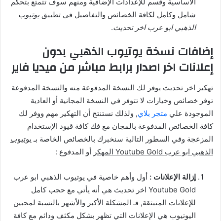
الأساسية وقسم للإعدادات الإضافية ومنهم سوف تتمتع بتحكم
شامل وكامل لكافة الخصائص والتفاصيل في تطبيق
يوتيوب
الذهبي ابو عرب اخر تحديث
.
إضافات نسخة يوتيوب الذهبي بدون
إعلانات اخر اصدار برابط مباشر من ميديا فاير
تهكير اخر تحديث يوفر لك النسخة المدفوعة منه والنسخة المدفوعة
توفر خصائص وخيارات لا تتوفر في النسخة المجانية أو العادية
الموجودة علي
متجر بلاي
, ولذلك نستنتج أن التهكير مهم ووفر لك
كافة الخصائص المدفوعة بالمجان مع فك كافة قيود الإستخدام
المزعجة وفي السطور التالية سنخبرك بالخصائص الخاصة بـ
يوتيوب
الذهبي ابو عرب Youtube Gold المهكر
أو المدفوع :
إزالة الإعلانات :
أول وأهم خاصية في يوتيوب الذهبي ابو عرب
Youtube Gold اخر تحديث هي أنه يأتي مع حجب كامل
للإعلانات المنبثقة, فـ المشكلة الأكبر والأشهر بالنسبة لمحبين
اليوتيوب هي الإعلانات التي تظهر بشكل مكثف ودائم مع كافة