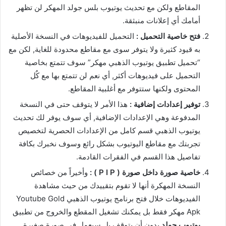
المقاطع ولكن مع تحديث يوتيوب بلس جولد المهكر لن تظهر
أمامك أي إعلانات منبثقة.
فتح خاصية التحميل :
التحميل للفيديوهات في النسخة الأصلية
به قيود كثيرة ولا يتوفر سوى مع مقاطع محدودة للغاية, لكن مع
“تحميل تطبيق يوتيوب الذهبي مهكر” سوف تتمتع بخاصية
التحميل على فيديوهات أكثر, أي نعم لن تتمتع بها مع كٌل
المحتوى ولكنها ستتوفر مع أغلبية المقاطع.
توفير إعدادات إضافية :
هذا الأمر لا يتوقف حتى في النسخة
المدفوعة وهي الإعدادات الإضافية, أي سوف يوفر لك تحديث
يوتيوب الذهبي قسم كامل من الإعدادات الحصرية لتخصيص
تجربتك مع مقاطع اليوتيوب بشكل رائع وسوف نخبرك بكافة
تفاصيل هذا القسم في الفقرات القادمة.
خاصية صورة داخل صورة ( P I P ) :
وأخيراً من خصائص
النسخة المهكرة أنها لا تقوم بتقييدك من حيث مشاهدة
الفيديوهات خلال فتح برنامج يوتيوب الذهبي Youtube Gold
Apk مهكر فقط بل يمكنك تشغيل المقطع والخروج من تطبيق
يوتيوب جولد
بدون أن يتوقف بل سيعمل في صورة صغيرة