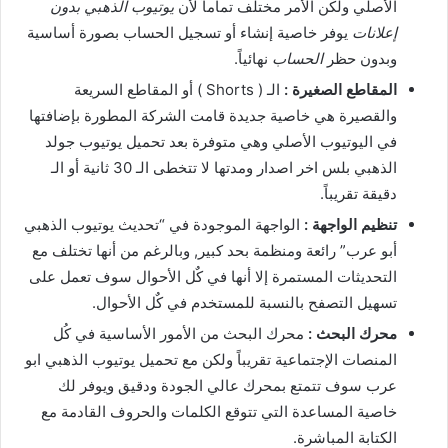
الأصلي ولكن الأمر مختلف تماماً لأن
يوتيوب الذهبي بدون
إعلانات
يوفر خاصية إنشاء أو تسجيل الحساب بصورة أساسية
وبدون حظر
الحساب
نهائياً.
المقاطع الصغيرة :
الـ ( Shorts ) أو المقاطع السريعة
والقصيرة هي خاصية جديدة قامت الشركة المطورة بإضافتها
في اليوتيوب الأصلي وهي متوفرة بعد تحميل يوتيوب جولد
الذهبي بلس اخر اصدار ومدتها لا تتخطى الـ 30 ثانية أو الـ
دقيقة تقريباً.
تنظيم الواجهة :
الواجهة الموجودة في “تحديث يوتيوب الذهبي
أبو عرب” رائعة ومنظمة بحد كبير, وبالرغم من أنها تختلف مع
التحديثات المستمرة إلا أنها في كٌل الأحوال سوف تعمل على
تسهيل التصفح بالنسبة للمستخدم في كٌل الأحوال.
محرك البحث :
محرك البحث من الأمور الأساسية في كُل
المنصات الإجتماعية تقريباً ولكن مع تحميل يوتيوب الذهبي ابو
عرب سوف تتمتع بمحرك عالي الجودة ودقيق ويوفر لك
خاصية المساعدة التي تتوقع الكلمات والحروف القادمة مع
الكتابة المباشرة.