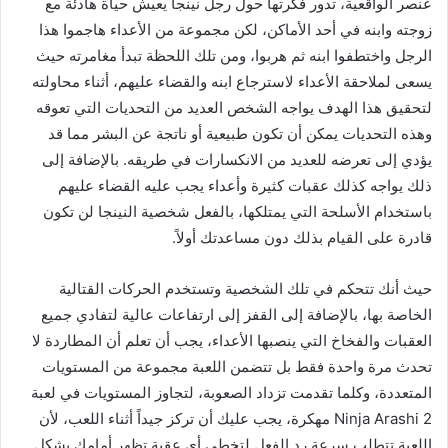
عنصر الواقعية، تدور فكرتها حول رجل نينجا يعيش حياة هادئة مع
زوجته وابنه في أحد الأماكن، لكن مجموعة من الأعداء هاجموا هذا
الرجل واختطفوا ابنه ثم هربوا، ومن تلك اللحظة تبدأ مغامرته حيث
يسعى لملاحقة الأعداء لاسترجاع ابنه والقضاء عليهم، أثناء محاولته
لتحقيق هذا الهدف يواجه الشخص العديد من التحديات التي تعوقه
وهذه التحديات يمكن أن تكون طبيعية أو ناتجة عن البشر مما قد
يؤدي إلى تعرضه للعديد من الانكسارات في طريقه. بالإضافة إلى
ذلك يواجه كذلك عقبات كثيرة وأعداء يجب عليه القضاء عليهم
باستخدام الأسلحة التي يمتلكها، بالفعل شخصية النينجا لن تكون
قادرة على القيام بذلك دون مساعدتك أولاً.
حيث أنك تتحكم في تلك الشخصية وتستخدم الحركات القتالية
الخاصة بها، بالإضافة إلى القفز إلى ارتفاعات عالية لتفادي جميع
العقبات والفخاخ التي ينصبها الأعداء، يجب أن تعلم أن المطاردة لا
تحدث مرة واحدة فقط بل تتضمن اللعبة مجموعة من المستويات
المتعددة، وكلما تقدمت تزداد الصعوبة، لتجاوز المستويات في لعبة
Ninja Arashi 2 مهكرة، يجب عليك أن تركز جيداً أثناء اللعب، لأن
اللعبة تتطلب سرعة رد الفعل لتخطي أي عقبة تظهر أمامك بشكل