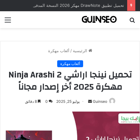
تحميل تطبيق DrawNote مهكر 2026 النسخة المدفوعة للأندرويد مجاناً
بحث
الق
عن
الرئيسية
/
ألعاب مهكرة
ألعاب مهكرة
تحميل نينجا اراشي Ninja Arashi 2
مهكرة 2025 أخر إصدار مجاناً
أرسل
Guinseo
يوليو 25, 2025
0
8 دقائق
بريدا
إلكترونيا