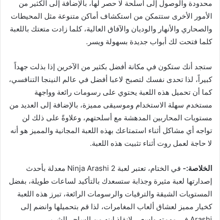
محدودة والوصول إلى أسلحة لا حصر لها، بالإضافة إلى الكثير من
الأمور الأخرى ستتمكن من استكشاف أماكن متنوعة مثل المحيطات
والصحاري والأنهار والوديان والآفاق العالية، كلما زادت متعتك باللعبة
كلما فتحت لك أبواب جديدة بسهولة ويسر.
ستجد أنك ستكون في مكانة أفضل بكثير من الآخرين إذا بذلت جهداً
كبيراً، لذا تحدى نفسك لتصبح لاعبا أفضل في عالم النينجا التنافسي،
كما أن تحميل هذه اللعبة يحتوي على رسومات رائعة وواجهة
مستخدم سهلة الاستخدام وموسيقى مميزة، بالإضافة إلى العديد من
مستويات المحاربين المدهشة مع أسلحتهم، وعلاوةً على ذلك لن
تواجه أي مشاكل أثناء استمتاعك بهذه اللعبة المجانية والمميز هو أنه
لا حاجة لعمل روت أثناء تثبيت هذه اللعبة.
الخلاصة:-
في الختام، تعتبر لعبة Ninja Arashi 2 معدلة بأحدث
إصدارتها لعبة مثيرة وجذابة ستسعدك بالتأكيد لساعات طويلة، بفضل
المستويات الشيقة والترقيات والرسومات الرائعة، تبرز هذه اللعبة
كخيار مميز لعشاق ألعاب المغامرات، لذا قم بتحميلها وانضم إلى
Arashi في مهمته واسعى لإنقاذ ابنه من الساحر الشرير.