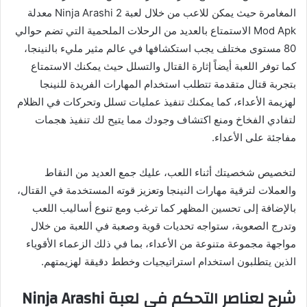
المغامرة حيث يمكن للاعب من خلال لعبة Ninja Arashi 2 معدلة
Mod Apk الاستمتاع بالعديد من الرحلات الملحمية التي تضم حوالي
80 مستوى مختلف يجب استكشافها في عالم مثير مليء بالنينجا،
كما توفر اللعبة أيضاً إثارة القتال والتسلل حيث يمكنك الاستمتاع
بتجربة قتال متقدمة تتطلب استخدام المهارات الفريدة للنينجا
لهزيمة الأعداء، كما يمكنك تنفيذ عمليات تسلل وتحركات في الظلام
لتفادي الفخاخ ومنع اكتشاف وجودك مما يتيح لك تنفيذ هجمات
مفاجئة على الأعداء.
لتخصيص شخصيتك أثناء اللعب، عليك جمع العديد من النقاط
والعملات لترقية مهارات النينجا وتعزيز قوته المستخدمة في القتال،
بالإضافة إلى تحسين المظهر كما ترغب ومع تنوع أساليب اللعب
وتدرج الصعوبة، ستواجه تحديات قوية وصعبة في اللعبة من خلال
مواجهة مجموعة متنوعة من الأعداء، بما في ذلك الزعماء الأقوياء
الذين يتطلبون استخدام استراتيجيات وخطط دقيقة لهزيمتهم.
شرح لعناصر التحكم في لعبة Ninja Arashi