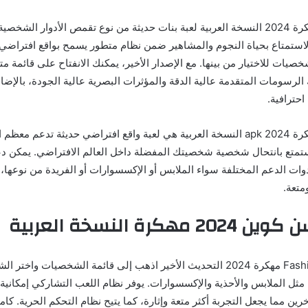
لعبة فاشن كوين مهكرة 2024 النسخة العربية لعبة بنات حديثة من نوع تقمص الأدوار ال
الاستمتاع بحياة النجوم والمشاهير ضمن نظام متطور يسمح بواقع افتراض
صيات للاختيار من بينها. مع الإصدار الأخير، يمكنك الانفتاح على قائمة م
الرسومات المتقدمة عالية الدقة والمؤثرات البصرية عالية الجودة، بالإضا
حترافية.
لعبة فاشن كوين مهكرة 2024 apk النسخة العربية هي لعبة واقع افتراضي حديثة تدعم 
استمتع بانتحال شخصية شخصيتك المفضلة داخل العالم الافتراضي. يمكن 
ات الدعم المختلفة سواء الملابس أو الإكسسوارات أو الفريدة من نوعها،
ومتعة.
هكرة النسخة العربية
مع لعبة Fashion Queen مهكرة 2024 التحديث الأخير اذهب إلى قائمة الشخصيات 
مثل الملابس والأحذية والإكسسوارات. يوفر نظام اللعب التشاركي إمكانية
ن مما يجعل التجربة أكثر متعة وإثارة، كما يتيح نظام التحكم الحرية. كام