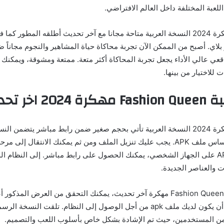
عبة المختلفة داخل العالم الافتراضي.
لعبة فاشن كوين مهكرة 2024 النسخة العربية متاحة مجانا مع آخر تحديث أطلقه المطو
بلاي. أصبح من الممكن الآن تجربة محاكاة حياة المشاهير والنجوم مجاناً
اقعي عالي الأداء يجعل تجربة المحاكاة أكثر متعة. ممتعة ومشوقة، ويمكنك
للاختيار من بينها.
 اخر تحديث
لعبة فاشن كوين مهكرة 2024 النسخة العربية تأتي بحجم صغير ضمن رابط مباشر يتضمن
التشغيل هي في الأساس ملف APK. يجب عليك تنزيل الملف ومن ثم يمكنك الانتقال إل
خلال تثبيت ملف APK على الجهاز الشخصي، يمكنك الحصول على رابط مباشر. إلى النظام
 والعناصر الجديدة.
لتشغيل لعبة Fashion Queen 2024 مهكرة آخر تحديث، يمكنك التحقق من العرض المذ
أشرنا من الضروري أن يكون لديك ملف apk من أجل الوصول إلى النظام. تلقت النسخ
ة من المستخدمين، حيث تم الإشادة بشكل خاص بأسلوب اللعب والتصميم.