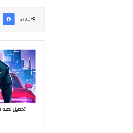
في
شاركها