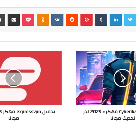
سبوك
تويتر
لينكدإن
بينتيريست
بوكيت
Odnoklassniki
مشاركة عبر البر
تحميل لعبه Cyberika مهكره 2025 اخر
تحديث مجانا
مجانا