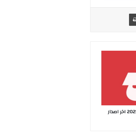
يد
طباعة
تحميل expressvpn مهكر 2025 اخر اصدار