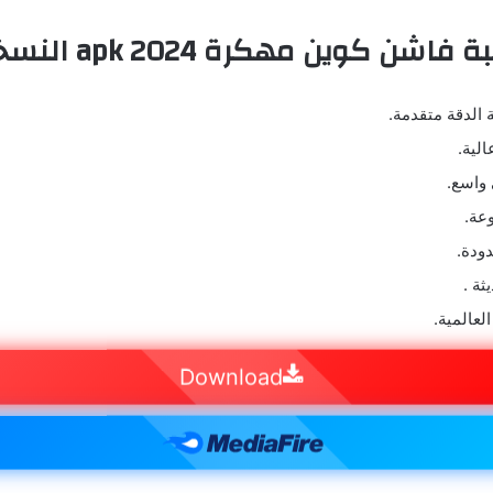
 كوين مهكرة 2024 apk النسخة العربية
الدقة متقدمة.
لية.
واسع.
عة.
ودة.
ثة .
لعالمية.
Download