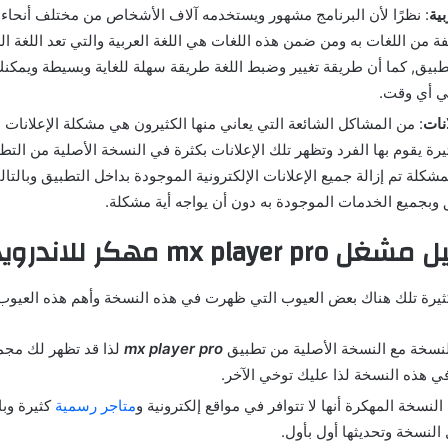
بية
: نظرًا لأن البرنامج مشهور ويستخدمه آلاف الأشخاص من مختلف أنحاء ا
 من اللغات به ومن ضمن هذه اللغات هي اللغة العربية والتي تعد اللغة ال
يق, كما أن طريقة تغيير وضبط اللغة طريقة سهلة للغاية وبسيطة ويمكنك ا
ي أي وقت.
نات
: من المشاكل الشائعة التي يعاني منها الكثيرون هي مشكلة الإعلانات ا
رة يقوم بها الفرد وتظهر تلك الإعلانات بكثرة في النسخة الأصلية من التط
شكلة تم إزالة جميع الإعلانات الإلكترونية الموجودة بداخل التطبيق وبال
ق وبجميع الخدمات الموجودة به دون أن يواجه أية مشكلة.
mx play مهكر للاندرويد
ثيرة تلك هناك بعض العيوب التي ظهرت في هذه النسخة وأهم هذه العيوب
نسخة مع النسخة الأصلية من تطبيق
mx player pro
لذا قد تظهر لك مجم
ي هذه النسخة لذا عليك توخي الآخر.
لنسخة المهكرة أنها لا تتوافر في مواقع إلكترونية و
متاجر رسمية
كثيرة وب
النسخة وتحديثها أول بأول.