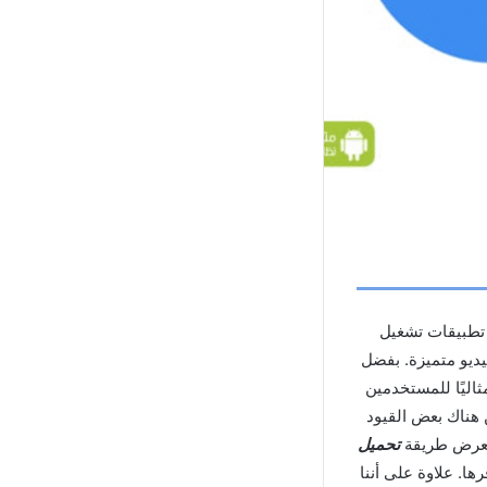
حدًا من أفضل تطبيقات تشغيل
يديو متميزة. بفضل
عمه لتنسيقات الفيديو المتعددة، يعد MX Player Pro خيارًا مثاليًا للمستخدمين
 هناك بعض القيود
سنعرض طريقة
تحميل
ا. علاوة على أننا