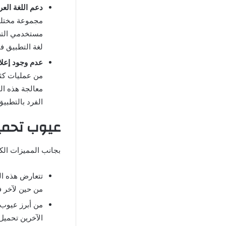
دعم اللغة العر
مجموعة مختلفة
مستخدمي التطب
لغة التطبيق ف
عدم وجود إعلا
من عمليات كثي
معالجة هذه الم
الفرد بالتطبي
عيوب تحميل مشغل er pro
بجانب المميزات الك
تتعارض هذه ال
من حين لآخر ف
من أبرز عيوب ا
الآخرين تحميل 