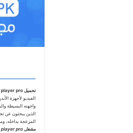
تحميل mx player pro مهكر
الفيديو لأجهزة الأن
الذين يبحثون عن تج
المزعجة بداخله، وم
مشغل mx player pro مهكر