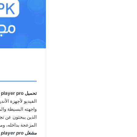
تحميل mx player pro مهكر
الفيديو لأجهزة الأن
الذين يبحثون عن تج
المزعجة بداخله، وم
مشغل mx player pro مهكر