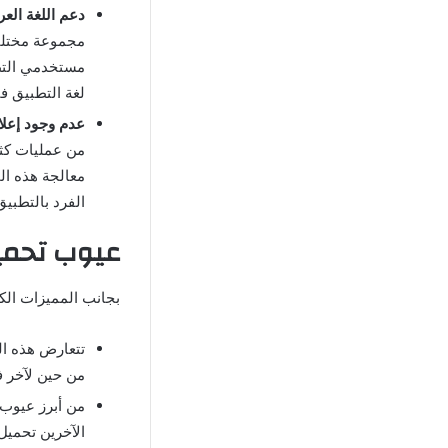
دعم اللغة العر
مجموعة مختلفة
مستخدمي التطب
لغة التطبيق ف
عدم وجود إعلا
من عمليات كثي
معالجة هذه الم
الفرد بالتطبي
عيوب تحميل مشغل er pro
بجانب المميزات الك
تتعارض هذه ال
من حين لآخر ف
من أبرز عيوب ا
الآخرين تحميل 