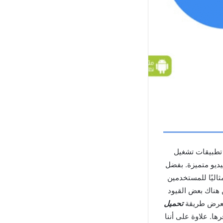
حدًا من أفضل تطبيقات تشغيل
يديو متميزة. بفضل
عمه لتنسيقات الفيديو المتعددة، يعد MX Player Pro خيارًا مثاليًا للمستخدمين
 هناك بعض القيود
سنعرض طريقة
تحميل
ا. علاوة على أننا