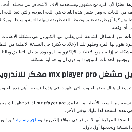
بية
: نظرًا لأن البرنامج مشهور ويستخدمه آلاف الأشخاص من مختلف أنحاء ا
 من اللغات به ومن ضمن هذه اللغات هي اللغة العربية والتي تعد اللغة ال
يق, كما أن طريقة تغيير وضبط اللغة طريقة سهلة للغاية وبسيطة ويمكنك ا
ي أي وقت.
نات
: من المشاكل الشائعة التي يعاني منها الكثيرون هي مشكلة الإعلانات ا
رة يقوم بها الفرد وتظهر تلك الإعلانات بكثرة في النسخة الأصلية من التط
شكلة تم إزالة جميع الإعلانات الإلكترونية الموجودة بداخل التطبيق وبال
ق وبجميع الخدمات الموجودة به دون أن يواجه أية مشكلة.
mx play مهكر للاندرويد
ثيرة تلك هناك بعض العيوب التي ظهرت في هذه النسخة وأهم هذه العيوب
نسخة مع النسخة الأصلية من تطبيق
mx player pro
لذا قد تظهر لك مجم
ي هذه النسخة لذا عليك توخي الآخر.
لنسخة المهكرة أنها لا تتوافر في مواقع إلكترونية و
متاجر رسمية
كثيرة وب
النسخة وتحديثها أول بأول.