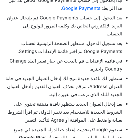
ابدأ بالدخول إلى حساب Google Payments الخاص بك عبر
هذا الرابط:
Google Payments
.
بعد الدخول إلى حساب Google Payments قم بإدخال عنوان
البريد الإلكتروني الخاص بك وكلمة المرور للولوج إلى
الحساب.
بعد تسجيل الدخول، ستظهر الصفحة الرئيسية لحساب
Google Payments ثم اختر قائمة الإعدادات Settings.
في قائمة الإعدادات قم بالبحث عن خيار تغيير البلد Change
Country واختره.
ستظهر لك نافذة جديدة تتيح لك إدخال العنوان الجديد في خانة
العنوان Address، ثم قم بحذف العنوان القديم وأدخل العنوان
الجديد للبلد الذي ترغب في تغييره إليه.
بعد إدخال العنوان الجديد ستظهر نافذة منبثقة تحتوي على
الشروط الجديدة للاستخدام بعد تغيير الدولة، ثم اقرأ الشروط
بعناية واضغط على الموافقة أو Agree لتأكيد التغيير.
ستقوم Google بتحديث إعدادات الدولة الجديدة في جميع
خدماتها على الهاتف، بما في ذلك
تحميل Google Play