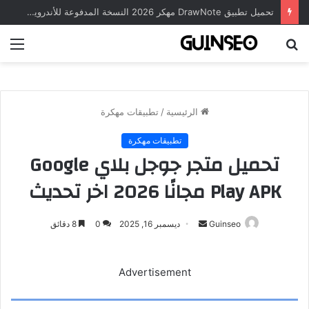
تحميل تطبيق DrawNote مهكر 2026 النسخة المدفوعة للأندرويد مجاناً
بحث
الق
عن
الرئيسية
/
تطبيقات مهكرة
تطبيقات مهكرة
تحميل متجر جوجل بلاي Google
Play APK مجانًا 2026 اخر تحديث
أرسل
Guinseo
ديسمبر 16, 2025
0
8 دقائق
بريدا
إلكترونيا
Advertisement