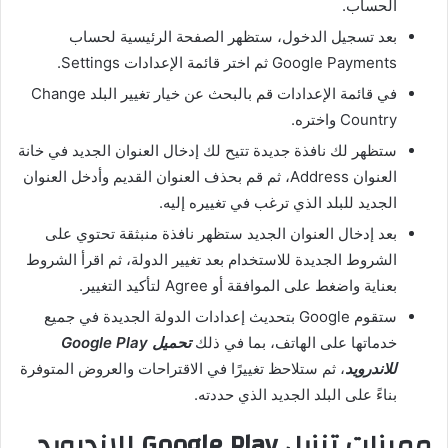
الحساب.
بعد تسجيل الدخول، ستظهر الصفحة الرئيسية لحساب
Google Payments ثم اختر قائمة الإعدادات Settings.
في قائمة الإعدادات قم بالبحث عن خيار تغيير البلد Change
Country واختره.
ستظهر لك نافذة جديدة تتيح لك إدخال العنوان الجديد في خانة
العنوان Address، ثم قم بحذف العنوان القديم وأدخل العنوان
الجديد للبلد الذي ترغب في تغييره إليه.
بعد إدخال العنوان الجديد ستظهر نافذة منبثقة تحتوي على
الشروط الجديدة للاستخدام بعد تغيير الدولة، ثم اقرأ الشروط
بعناية واضغط على الموافقة أو Agree لتأكيد التغيير.
ستقوم Google بتحديث إعدادات الدولة الجديدة في جميع
خدماتها على الهاتف، بما في ذلك
تحميل Google Play
للاندرويد
، ثم ستلاحظ تغييرًا في الاقتراحات والعروض المتوفرة
بناءً على البلد الجديد الذي حددته.
مميزات تنزيل Google Play للاندرويد