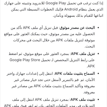
إذا كنت ترغب في تحميل Google Play للاندرويد وتثبيته على جهازك
الذي يعمل بنظام Android فإليك الخطوات البسيطة التي يمكن
اتباعها للقيام بذلك بسهولة وبأمان.
البحث عن مصدر موثوق
: قبل تنزيل أي ملف APK تأكد من
الحصول عليه من مصدر موثوق، حيث يمكنك العثور على مواقع
موثوقة لتنزيل ملفات APK من خلال البحث في محركات
البحث.
تنزيل ملف APK
: بمجرد العثور على موقع موثوق، ثم اضغط
على رابط التنزيل المخصص لـ تحميل Google Play Store
APK.
السماح بتثبيت ملفات APK
: انتقل إلى إعدادات جهازك واختر
الأمان، ثم قم بالتمرير لأسفل حتى تجد خيار مصادر غير
معروفة وتأكيد السماح بتثبيت ملفات APK من مصادر غير
معروفة.
تثبيت ملف APK
: بمجرد تنزيل ملف APK انتقل إلى ملف
التنزيلات في مدير الملفات الخاص بك، ثم انقر فوق ملف APK