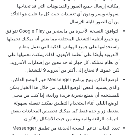
إمكانية إرسال جميع الصور والفيديوهات التي قد تحتاجها
بسهولة ويسر وبدون أي تعقيدات حيث كل ما عليك هو التأكد
من أن الصور قابلة للإرسال.
التوافق: النسخة الأخيرة من ماسنجر من Google Play تتوافق
مع جميع أنظمة التشغيل المختلفة مما يعني أنه يمكنك تحميلها
واستخدامها على جميع الهواتف الذكية التي تعمل بنظام
الأندرويد وأيضًا على أنظمة الأيفون، لذلك يمكنك تحميلها على
أي نظام تمتلكه، كل جهاز له حد معين من إصدارات الأندرويد،
لكن عمومًا لا تحتاج إلى أكثر من أندرويد 9 للتشغيل.
الوضع الداكن: يتيح برنامج Messenger خيار الوضع الداكن،
والذي يسميه البعض الوضع الليلي، من خلال هذا الخيار يمكن
للمستخدم أن يتمتع بتجربة فريدة ورائعة، إذا كنت من محبي
الوضع الليلي أثناء استخدام التطبيق يمكنك تفعيله بسهولة
بضغطة زر واحدة فقط كما يمكنك تخصيص المحادثات ببعض
الثيمات الرائعة والمتنوعة من حيث الأشكال والألوان.
تعدد اللغات: تدعم النسخة الحديثة من تطبيق Messenger