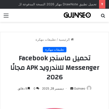
تحميل تطبيق DrawNote مهكر 2026 النسخة المدفوعة للأندرويد مجاناً
بحث
الق
عن
الرئيسية
/
تطبيقات مهكرة
تطبيقات مهكرة
تحميل ماسنجر Facebook
Messenger للاندرويد APK مجانًا
2026
أرسل
Guinseo
ديسمبر 28, 2025
0
9 دقائق
بريدا
إلكترونيا