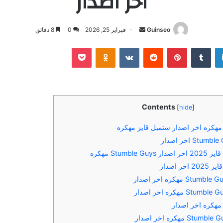
اخر اصدار
أرسل
Guinseo
فبراير 25, 2026
0
8 دقائق
بريدا
لينكدإن
بينتيريست
بوكيت
Odnoklassniki
إلكترونيا
Contents
[
hide
]
Stumbl مهكره
ر اصدار