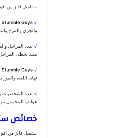
ستامبل قايز من اقوى
√
Stumble Guys مهكره
والجري والمرح والمت
√
تعدد المراحل وال
منك تخطي المراحل ل
√
Stumble Guys مهكره
نهايه اللعبه والفوز ب
√
تعدد الشخصيات يت
هواتف المحمول من ا
خصائص ستمبل قايز 
ستمبل قايز من اقوى 