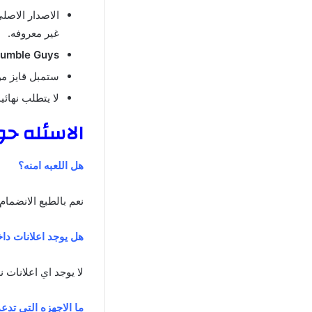
الاصدار الاصل
غير معروفه.
Stumble Guys مهك
ستمبل قايز من
لا يتطلب نهائ
الاسئله حول Stumble Guys مهكره ا
هل اللعبه امنه؟
نعم بالطبع الانضمام
هل يوجد اعلانات داخ
لا يوجد اي اعلانات ن
ما الاجهزه التي تدعم