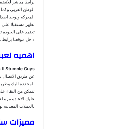
برابط مباشر للانضما
الوطن العربي وكما 
المعركه ويوجد اصدا
تظهر مستقبلا على ه
تعتمد على الجوده ثل
داخل موقعنا برابط م
اهميه لعبه Stumble Guys اخر ا
Stumble Guys
عن طريق الاتصال بال
المحدده اليك وطريق
تتمكن من البقاء عل
عليك الاعاده مره ا
بالعملات المعدنيه ب
مميزات ستامبل قايز 2025 اخ