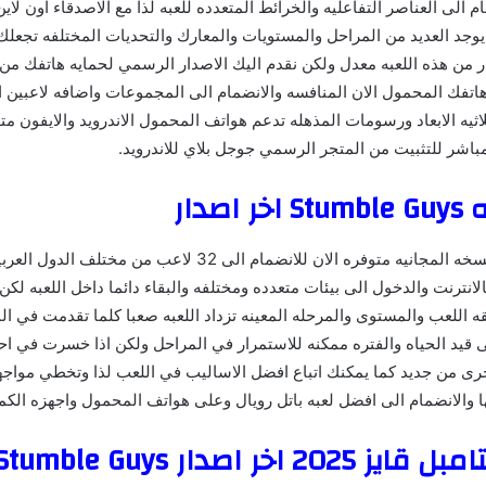
م الى العناصر التفاعليه والخرائط المتعدده للعبه لذا مع الاصدقاء اون لاي
يوجد العديد من المراحل والمستويات والمعارك والتحديات المختلفه تجعلك
ر من هذه اللعبه معدل ولكن نقدم اليك الاصدار الرسمي لحمايه هاتفك من
اتفك المحمول الان المنافسه والانضمام الى المجموعات واضافه لاعبين اخ
اثيه الابعاد ورسومات المذهله تدعم هواتف المحمول الاندرويد والايفون مت
باشر للتثبيت من المتجر الرسمي جوجل بلاي للاندرويد.
صدار
النسخه المجانيه متوفره الان للانضمام الى 32 لاعب من مختل
انترنت والدخول الى بيئات متعدده ومختلفه والبقاء دائما داخل اللعبه ل
ه اللعب والمستوى والمرحله المعينه تزداد اللعبه صعبا كلما تقدمت في ا
ى قيد الحياه والفتره ممكنه للاستمرار في المراحل ولكن اذا خسرت في ا
خرى من جديد كما يمكنك اتباع افضل الاساليب في اللعب لذا وتخطي مواجهه
ها والانضمام الى افضل لعبه باتل رويال وعلى هواتف المحمول واجهزه الكمب
ر اصدار Stumble Guys مهكره