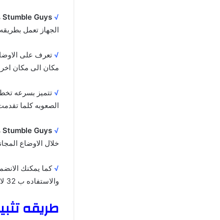
√
Stumble Guys مهكره
الجهاز تعمل بطريقه 
√
تعرف على الاوضاع 
مكان الى مكان اخر ق
√
تتميز بسرعه تخطي
الصعوبه كلما تقدمت
√
Stumble Guys مهكره
خلال الاوضاع المجان
√
كما يمكنك الانضما
والاستفاده ب 32 لاعب مختلف على هاتفك المحمول لقضاء وقت ممتع.
طريقه تثبيت Stumble Guys مهكره ا