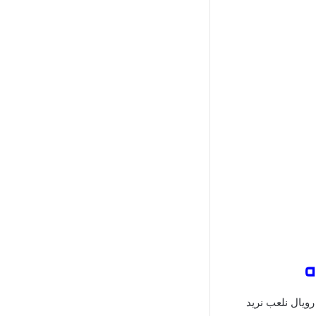
رويال نلعب نريد