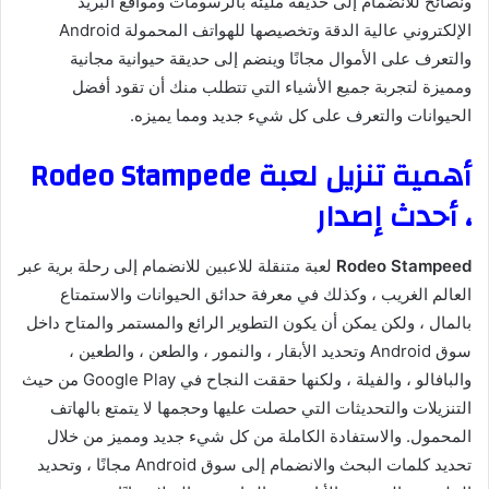
ونصائح للانضمام إلى حديقة مليئة بالرسومات ومواقع البريد
الإلكتروني عالية الدقة وتخصيصها للهواتف المحمولة Android
والتعرف على الأموال مجانًا وينضم إلى حديقة حيوانية مجانية
ومميزة لتجربة جميع الأشياء التي تتطلب منك أن تقود أفضل
الحيوانات والتعرف على كل شيء جديد ومما يميزه.
أهمية تنزيل لعبة Rodeo Stampede
، أحدث إصدار
Rodeo Stampeed
لعبة متنقلة للاعبين للانضمام إلى رحلة برية عبر
العالم الغريب ، وكذلك في معرفة حدائق الحيوانات والاستمتاع
بالمال ، ولكن يمكن أن يكون التطوير الرائع والمستمر والمتاح داخل
سوق Android وتحديد الأبقار ، والنمور ، والطعن ، والطعين ،
والبافالو ، والفيلة ، ولكنها حققت النجاح في Google Play من حيث
التنزيلات والتحديثات التي حصلت عليها وحجمها لا يتمتع بالهاتف
المحمول. والاستفادة الكاملة من كل شيء جديد ومميز من خلال
تحديد كلمات البحث والانضمام إلى سوق Android مجانًا ، وتحديد