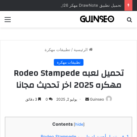
تحميل تطبيق DrawNote مهكر 2026 النسخة المدفوعة للأندرويد مجاناً
بحث
الق
عن
الرئيسية
/
تطبيقات مهكرة
تطبيقات مهكرة
تحميل لعبه Rodeo Stampede
مهكره 2025 اخر تحديث مجانا
أرسل
Guinseo
يوليو 2, 2025
0
3 دقائق
بريدا
إلكترونيا
Contents
[
hide
]
1.
قم بتنزيل أحدث إصدار من Rodeo Stampede