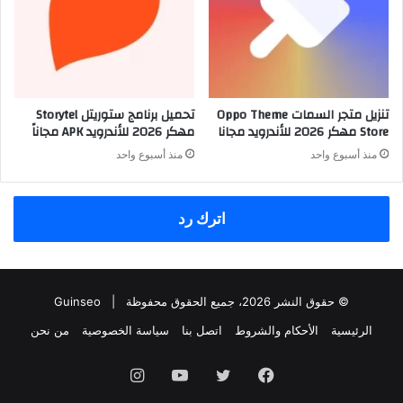
تنزيل متجر السمات Oppo Theme
تحميل برنامج ستوريتل Storytel
Store مهكر 2026 للأندرويد مجانا
مهكر 2026 للأندرويد APK مجاناً
منذ أسبوع واحد
منذ أسبوع واحد
اترك رد
© حقوق النشر 2026، جميع الحقوق محفوظة |
Guinseo
الرئيسية
الأحكام والشروط
اتصل بنا
سياسة الخصوصية
من نحن
فيسبوك
تويتر
يوتيوب
انستقرام